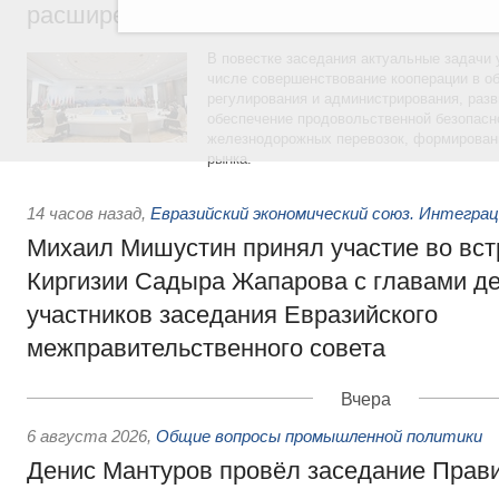
расширенном составе
В повестке заседания актуальные задачи 
числе совершенствование кооперации в о
регулирования и администрирования, разв
обеспечение продовольственной безопасн
железнодорожных перевозок, формирован
рынка.
14 часов назад
,
Евразийский экономический союз. Интегра
Михаил Мишустин принял участие во вст
Киргизии Садыра Жапарова с главами де
участников заседания Евразийского
межправительственного совета
Вчера
6 августа 2026
,
Общие вопросы промышленной политики
Денис Мантуров провёл заседание Прав