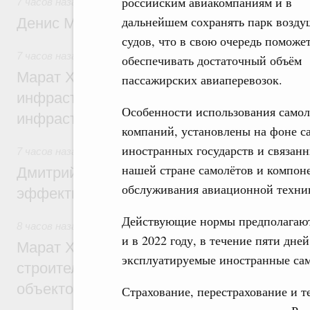
российским авиакомпаниям и в
7 часов назад
,
Общие вопросы промышленной политики
дальнейшем сохранять парк возд
Денис Мантуров посетил Ярославскую о
судов, что в свою очередь поможе
7 часов назад
,
Бюджеты субъектов Федерации. Межбюдже
обеспечивать достаточный объём
Марат Хуснуллин: 15 объектов спортивн
пассажирских авиаперевозок.
инфраструктуры построили и обновили б
Особенности использования самол
инфраструктурным кредитам
компаний, установлены на фоне с
иностранных государств и связанн
7 часов назад
,
Развитие сельских территорий
нашей стране самолётов и компоне
Дмитрий Патрушев: Синхронизация госп
обслуживания авиационной техни
эффективность поддержки сельских тер
Действующие нормы предполагают,
8 часов назад
,
Экономика городов. Городская среда
и в 2022 году, в течение пяти дне
Марат Хуснуллин: «Единый заказчик» з
эксплуатируемые иностранные само
строительство и реконструкцию более 3
объектов
Страхование, перестрахование и т