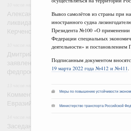
осуществляться на территории Рос
10 часов назад
,
Чрезвычайные ситуации и ликвидация их п
Александр Козлов провёл заседание пра
Вывоз самолётов из страны при н
иностранного судна лизингодател
ликвидации последствий чрезвычайной с
Президента №100 «О применении в
Керченском проливе
Федерации специальных экономич
10 часов назад
,
Среднее профессиональное образование
деятельности» и постановлением П
Дмитрий Чернышенко: Установлен рекорд
Подписанным документом вносятс
заявлений от абитуриентов колледжей и
19 марта 2022 года №412 и №411
.
федпроекта «Профессионалитет»
13 часов назад
,
Евразийский экономический союз. Интегра
Меры по повышению устойчивости экономи
Комментарий Алексея Оверчука по итога
Евразийского межправительственного со
Министерство транспорта Российской Фед
14 часов назад
,
Евразийский экономический союз. Интегра
Заседание Евразийского межправительст