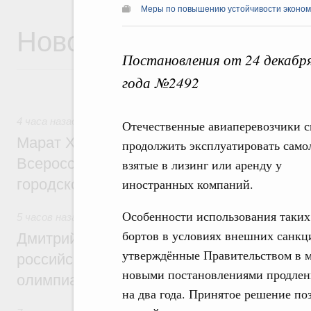
Меры по повышению устойчивости экономи
Новости
Постановления от 24 декабря
года №2492
4 часа назад
,
Экономика городов. Городская среда
Отечественные авиаперевозчики с
Марат Хуснуллин провёл заседание ком
продолжить эксплуатировать само
Всероссийского конкурса лучших проект
взятые в лизинг или аренду у
городской среды
иностранных компаний.
Особенности использования таких
5 часов назад
,
Отрасль информационных технологий
бортов в условиях внешних санкц
Дмитрий Чернышенко и Сергей Кравцов 
утверждённые Правительством в м
российскую сборную с победой на Межд
новыми постановлениями продле
олимпиаде по искусственному интеллект
на два года. Принятое решение по