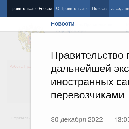
Правительство России
О Правительстве
Новости
Заседан
Новости
Председатель Правительства
М
Вице-премьеры
М
Правительство 
дальнейшей эк
Демография
Занято
Работа Правительства
Здоровье
Технол
Образование
Эконом
иностранных са
Культура
Финан
Общество
Социал
перевозчиками
Государство
30 декабря 2022
13:0
Стратегии
Государственные программы
Национальн