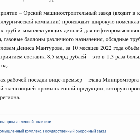
ации
о итогам стратегической сессии о
риятие – Орский машиностроительный завод (входит в 
31
вления научно-технологическим развитием
аллургической компании) производит широкую номенкла
Вчера
ых труб и комплектующих деталей для нефтепромыслово
С помощь
, газовые баллоны различного назначения, обсадные тр
осуществ
тво
Для поиск
словам Дениса Мантурова, за 10 месяцев 2022 года объём
 объектов ЖКХ обновлено в России при участии
сервисо
приятием составил 8,5 млрд рублей – это в 1,3 раза боль
год.
Выбра
орий. ОЭЗ. ТОР. Моногорода
пери
е по реализации проектов института
ах рабочей поездки вице-премьер – глава Минпромторга
льном округе
Архи
ой экспозицией промышленной продукции, которую прои
региона.
 фестиваль молодёжи сформировал целое
 на себя ответственность за будущее
Подпи
труктура для жизни»
сы промышленной политики
Ежеднев
даний на юге России вырос почти на треть
омышленный комплекс. Государственный оборонный заказ
Email