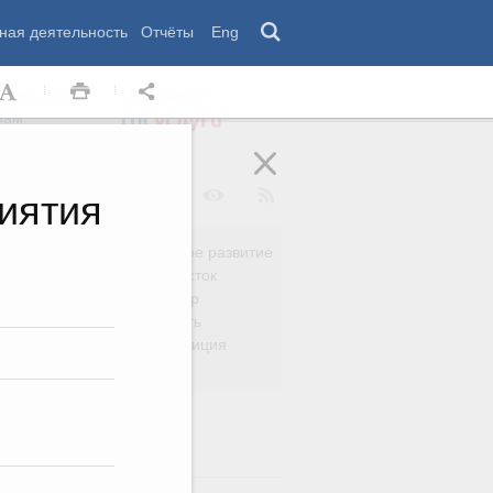
ная деятельность
Отчёты
Eng
 комиссии
Обращения
нам
иятия
Региональное развитие
да
Дальний Восток
вязь
Россия и мир
Безопасность
сть
Право и юстиция
яйство