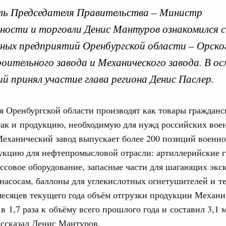
ль Председателя Правительства – Министр
ости и торговли Денис Мантуров ознакомился 
ых предприятий Оренбургской области – Орско
ительного завода и Механического завода. В о
Кален
й принял участие глава региона Денис Паслер.
0 маршрутов научно-популярного туризма в
 Оренбургской области производят как товары гражданс
ятилетия науки и технологий
ПН
так и продукцию, необходимую для нужд российских вое
ношения со странами СНГ на двусторонней основе
еханический завод выпускает более 200 позиций военн
 работе VIII Российско-Киргизского
укцию для нефтепромысловой отрасли: артиллерийские г
сийско-Киргизской межрегиональной
3
ссовое оборудование, запасные части для шагающих экс
10
насосам, баллоны для углекислотных огнетушителей и т
 месяцев текущего года объём отгрузки продукции Механи
тных трассах открылись
17
 в 1,7 раза к объёму всего прошлого года и составил 3,1 
жного сервиса
ассказал Денис Мантуров.
24