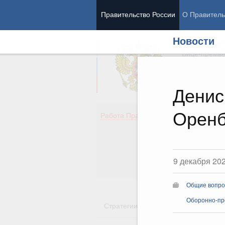
Правительство России
О Правитель
Новости
Председател
Вице-премь
Денис
Оренб
Де
Работа Правительства
Здо
Обр
Кул
Об
9 декабря 20
Гос
Общие вопро
Оборонно-пр
Стратегии
Государственные пр