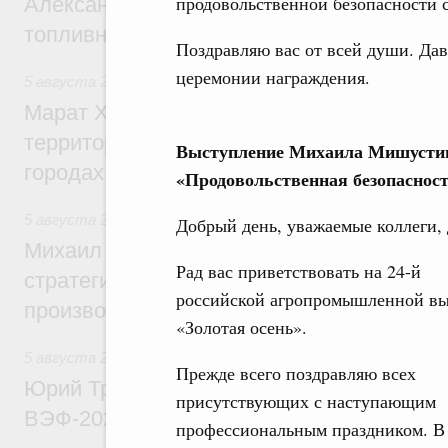
продовольственной безопасности с
Александр Новак провёл совещание по с
топливном рынке
Поздравляю вас от всей души. Дав
церемонии награждения.
5 августа 2026
,
Жилищная политика, рынок жилья
Марат Хуснуллин: Первые проекты компл
территорий в Донбассе и Новороссии бу
Выступление Михаила Мишустина
городах ДНР
«Продовольственная безопасност
5 августа 2026
,
Вопросы производительности труда и по
Добрый день, уважаемые коллеги, 
Михаил Мишустин дал поручения по ито
Рад вас приветствовать на 24-й
стратегической сессии, посвящённой п
российской агропромышленной вы
производительности труда
«Золотая осень».
5 августа 2026
,
Общие вопросы развития ДФО
Прежде всего поздравляю всех
Юрий Трутнев: Опубликована программа
присутствующих с наступающим
ВЭФ-2026
профессиональным праздником. В