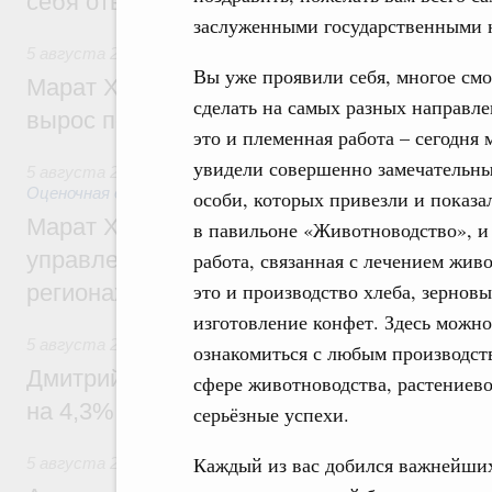
себя ответственность за будущее
заслуженными государственными 
5 августа 2026
,
Национальный проект «Инфраструктура д
Вы уже проявили себя, многое смо
Марат Хуснуллин: Ввод нежилых зданий 
сделать на самых разных направле
вырос почти на треть
это и племенная работа – сегодня 
увидели совершенно замечательн
5 августа 2026
,
Земельные отношения. Кадастровая сист
Оценочная деятельность
особи, которых привезли и показа
Марат Хуснуллин: По решению правкоми
в павильоне «Животноводство», и
управление «ДОМ.РФ» перейдёт более 16
работа, связанная с лечением жив
это и производство хлеба, зерновы
регионах
изготовление конфет. Здесь можно
5 августа 2026
,
Внутренний и въездной туризм
ознакомиться с любым производст
Дмитрий Чернышенко: Внутренний туриз
сфере животноводства, растениево
на 4,3%, въездной – на 20,1%
серьёзные успехи.
Каждый из вас добился важнейших
5 августа 2026
,
Оборот бензина и дизельного топлива