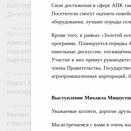
Свои достижения в сфере АПК так
популярного туризма в 35 регионах созд
Посетители смогут оценить новей
Десятилетия науки и технологий
оборудования, лучшие породы сел
7 часов назад
,
Экономические и гуманитарные отношения 
двусторонней основе
Кроме того, в рамках «Золотой о
Алексей Оверчук принял участие в работе
программа. Планируется порядка 
Киргизского экономического форума и XII
панельные дискуссии, посвящённ
Участие в них примут руководите
Киргизской межрегиональной конференц
члены Правительства, Государств
8 часов назад
,
Дорожное хозяйство
агропромышленных корпораций, б
Марат Хуснуллин: На двух скоростных т
многофункциональные зоны дорожного с
Выступление Михаила Мишустин
9 часов назад
,
Технологическое развитие. Инновации
Уважаемые коллеги, дорогие друзь
Михаил Мишустин дал поручения по ито
стратегической сессии о совершенствов
Мы встречаемся с вами в очень в