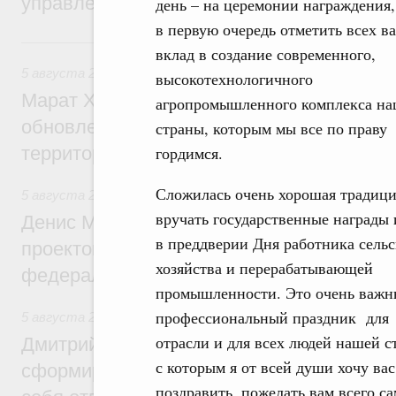
управления научно-технологическим раз
день – на церемонии награждения,
в первую очередь отметить всех ва
Вчера
вклад в создание современного,
5 августа 2026
,
Жилищно-коммунальное хозяйство
высокотехнологичного
Марат Хуснуллин: Более 4,3 тыс. объек
агропромышленного комплекса н
обновлено в России при участии Фонда 
страны, которым мы все по праву
территорий
гордимся.
Сложилась очень хорошая традици
5 августа 2026
,
Инструменты развития территорий. ОЭЗ.
вручать государственные награды
Денис Мантуров провёл совещание по р
в преддверии Дня работника сельс
проектов института кураторства в Ураль
хозяйства и перерабатывающей
федеральном округе
промышленности. Это очень важ
профессиональный праздник для
5 августа 2026
,
Молодёжная политика
отрасли и для всех людей нашей с
Дмитрий Чернышенко: Всемирный фести
с которым я от всей души хочу вас
сформировал целое сообщество людей, 
поздравить, пожелать вам всего са