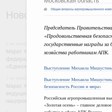
Московская область
Новости
Общие вопросы агропромышленного комп
Председатель Правительства
«Продовольственная безопасн
государственные награды за б
1 час назад
,
Регулирование в сфере строительства
Марат Хуснуллин: Более 130 социальных
хозяйства работникам АПК.
федерального значения построено под к
«Единого заказчика»
Выступление Михаила Мишустина
1 час назад
,
Национальный проект «Инфраструктура для 
Выступление Михаила Мишустина 
Марат Хуснуллин: Порядка 200 дорожных
безопасность России и мира»
ведущих к спортивным объектам, обновят
Российская агропромышленная вы
нацпроекту «Инфраструктура для жизни
«Золотая осень» – главное деловое
событие в сфере АПК России.