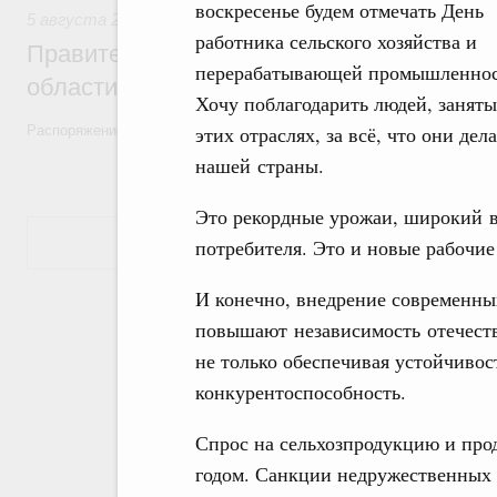
воскресенье будем отмечать День
5 августа 2026
,
Национальный проект «Экологическое бла
работника сельского хозяйства и
Правительство увеличило объём финанс
перерабатывающей промышленнос
области в рамках федерального проекта
Хочу поблагодарить людей, заняты
этих отраслях, за всё, что они де
Распоряжение от 3 августа 2026 года №2067-р
нашей страны.
Это рекордные урожаи, широкий в
Показать еще
потребителя. Это и новые рабочие
И конечно, внедрение современны
повышают независимость отечеств
не только обеспечивая устойчивост
конкурентоспособность.
Спрос на сельхозпродукцию и прод
годом. Санкции недружественных 