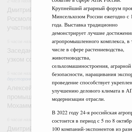
2 часа назад
,
Молодёжная политика
Крупнейший аграрный форум про
Дмитрий Чернышенко, Сергей Кравцов и
Минсельхозом России ежегодно с 
Росмолодёжи Григорий Гуров поприветс
года. Выставка традиционно
участников проекта «Кольцо открытий»
демонстрирует лучшие достижени
агропромышленного комплекса, в 
5 часов назад
,
Евразийский экономический союз. Интеграц
числе в сфере растениеводства,
Заседание Евразийского межправительст
животноводства,
узком составе
сельхозмашиностроения, аграрной
безопасности, наращивания экспо
5 часов назад
,
Экономические отношения с зарубежными ст
двусторонней основе
проведение способствует укрепле
Алексей Оверчук провёл рабочую встреч
улучшению делового климата в АП
промышленности, недропользования и т
модернизации отрасли.
Мохаммадом Атабаком
В 2022 году 24-я российская агро
6 часов назад
,
Внутренний и въездной туризм
состоится в период с 5 по 8 октя
Дмитрий Чернышенко: Порядка 110 марш
100 компаний-экспонентов из раз