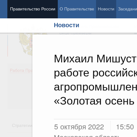
Правительство России
О Правительстве
Новости
Заседан
Новости
Председатель Правительства
М
Вице-премьеры
М
Михаил Мишусти
работе российс
Демография
Занято
Работа Правительства
Здоровье
Технол
Образование
Эконом
агропромышлен
Культура
Финан
Общество
Социал
«Золотая осень
Государство
5 октября 2022
15:50
Стратегии
Государственные программы
Национальн