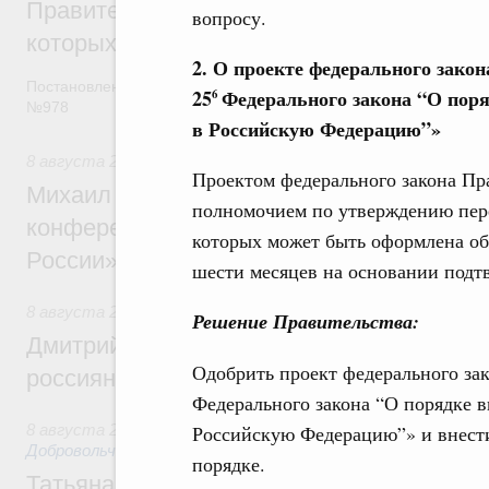
Правительство расширило перечень пре
вопросу.
которых освобождаются от НДФЛ
2. О проекте федерального закон
Постановление от 5 августа 2026 года
25
Федерального закона “О поря
6
№978
в Российскую Федерацию”»
8 августа 2026
,
Отрасль информационных технологий
Проектом федерального закона Пр
Михаил Мишустин дал поручения по итог
полномочием по утверждению пере
конференции «Цифровая индустрия пр
которых может быть оформлена об
России»
шести месяцев на основании подт
8 августа 2026
,
Спорт высших достижений и массовый сп
Решение Правительства:
Дмитрий Чернышенко и Михаил Дегтярёв
Одобрить проект федерального зак
россиян с Днём физкультурника
Федерального закона “О порядке в
Российскую Федерацию”» и внести
8 августа 2026
,
Социальные инновации. Некоммерческие ор
Добровольчество и волонтёрство. Благотворительност
порядке.
Татьяна Голикова поздравила волонтёров