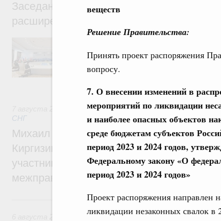
Заседание Евразийского межправительст
веществ
расширенном составе
Решение Правительства:
В повестке заседания актуальные задачи 
числе совершенствование кооперации в о
Принять проект распоряжения Пра
регулирования и администрирования, разв
вопросу.
обеспечение продовольственной безопасн
железнодорожных перевозок, формирован
рынка.
7. О внесении изменений в расп
мероприятий по ликвидации нес
7 августа 2026
,
Евразийский экономический союз. Интегр
и наиболее опасных объектов н
СНГ
среде бюджетам субъектов Росси
Михаил Мишустин принял участие во вст
период 2023 и 2024 годов, утвер
Киргизии Садыра Жапарова с главами де
Федеральному закону «О федерал
участников заседания Евразийского
период 2023 и 2024 годов»
межправительственного совета
Проект распоряжения направлен на
6 августа, четверг
ликвидации незаконных свалок в 2
6 августа 2026
,
Общие вопросы промышленной политики