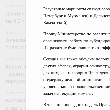
5 августа 2026
,
Внутренний и въездной туризм
Регулярные маршруты свяжут горо
Дмитрий Чернышенко: Внутренний туриз
Петербург и Мурманск) и Дальнег
на 4,3%, въездной – на 20,1%
Камчатский).
5 августа 2026
,
Оборот бензина и дизельного топлива
Прошу Министерство по развитию
Александр Новак провёл совещание по с
организовать работу по субсидир
топливном рынке
Их развитие будет зависеть от эф
Сегодня мы также обсудим положен
5 августа 2026
,
Жилищная политика, рынок жилья
других сферах, аграрии сейчас тр
Марат Хуснуллин: Первые проекты компл
для них, как и говорил Президен
территорий в Донбассе и Новороссии бу
поддержку деловой инициативы. Те
городах ДНР
уровень нашей продовольственной
задач на текущий момент.
5 августа 2026
,
Вопросы производительности труда и по
Михаил Мишустин дал поручения по ито
В течение последних недель Прав
стратегической сессии, посвящённой п