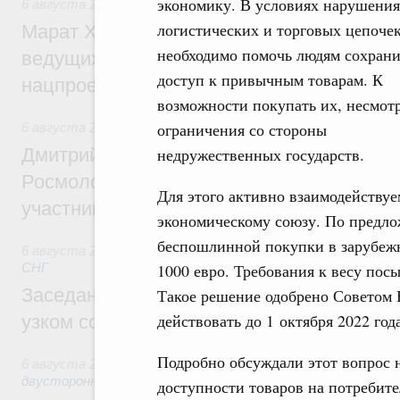
экономику. В условиях нарушения
6 августа 2026
,
Национальный проект «Инфраструктура д
логистических и торговых цепоче
Марат Хуснуллин: Порядка 200 дорожных
необходимо помочь людям сохрани
ведущих к спортивным объектам, обновят
доступ к привычным товарам. К
нацпроекту «Инфраструктура для жизни
возможности покупать их, несмотр
ограничения со стороны
6 августа 2026
,
Молодёжная политика
Дмитрий Чернышенко, Сергей Кравцов и
недружественных государств.
Росмолодёжи Григорий Гуров поприветс
Для этого активно взаимодействуе
участников проекта «Кольцо открытий»
экономическому союзу. По предл
беспошлинной покупки в зарубежн
6 августа 2026
,
Евразийский экономический союз. Интегр
СНГ
1000 евро. Требования к весу пос
Заседание Евразийского межправительст
Такое решение одобрено Советом 
действовать до 1 октября 2022 года
узком составе
Подробно обсуждали этот вопрос н
6 августа 2026
,
Экономические отношения с зарубежными 
двусторонней основе
доступности товаров на потребите