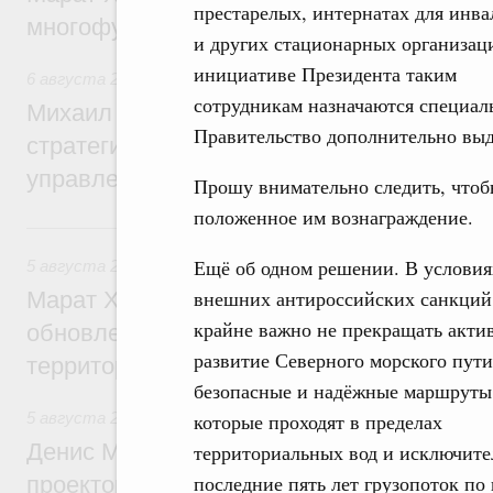
престарелых, интернатах для инв
многофункциональные зоны дорожного с
и других стационарных организац
инициативе Президента таким
6 августа 2026
,
Технологическое развитие. Инновации
сотрудникам назначаются специал
Михаил Мишустин дал поручения по ито
Правительство дополнительно выд
стратегической сессии о совершенствов
управления научно-технологическим раз
Прошу внимательно следить, чтоб
положенное им вознаграждение.
5 августа, среда
Ещё об одном решении. В условия
5 августа 2026
,
Жилищно-коммунальное хозяйство
внешних антироссийских санкций
Марат Хуснуллин: Более 4,3 тыс. объек
крайне важно не прекращать акти
обновлено в России при участии Фонда 
развитие Северного морского пути
территорий
безопасные и надёжные маршруты
5 августа 2026
,
Инструменты развития территорий. ОЭЗ.
которые проходят в пределах
Денис Мантуров провёл совещание по р
территориальных вод и исключите
последние пять лет грузопоток по 
проектов института кураторства в Ураль