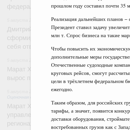
прошлом году составил почти 35 м
федеральном округе
Реализация дальнейших планов − 
5 августа 2026
,
Молодёжная политика
Президент ставил задачу увеличит
Дмитрий Чернышенко: Всемирный фести
млн т. Спрос бизнеса на такие ма
сформировал целое сообщество людей, 
себя ответственность за будущее
Чтобы повысить их экономическую
дополнительные меры государстве
5 августа 2026
,
Национальный проект «Инфраструктура д
Отечественные судоходные компан
Марат Хуснуллин: Ввод нежилых зданий 
круговых рейсов, смогут рассчиты
вырос почти на треть
цели в трёхлетнем федеральном б
ежегодно.
5 августа 2026
,
Земельные отношения. Кадастровая сист
Оценочная деятельность
Таким образом, для российских гр
Марат Хуснуллин: По решению правкоми
тарифы, а значит, появится конкур
управление «ДОМ.РФ» перейдёт более 16
доставки оборудования, строймат
регионах
востребованных грузов как с Запа