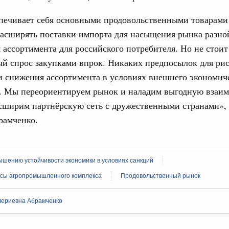
урным кредитам
спечивает себя основными продовольственными товарами
31
расширять поставки импорта для насыщения рынка разно
ия госпрограмм повысит эффективность
 ассортимента для российского потребителя. Но не стоит
С помощь
й спрос закупками впрок. Никаких предпосылок для ри
осуществ
еда
Для поиск
 снижения ассортимента в условиях внешнего экономич
ик» завершил строительство и реконструкцию
сервисо
т. Мы переориентируем рынок и наладим выгодную взаи
сширим партнёрскую сеть с дружественными странами», 
Выбра
дация их последствий
пери
рамченко.
ние правкомиссии по ликвидации последствий
Архи
ском проливе
зование
шению устойчивости экономики в условиях санкций
 рекорд по числу заявлений от абитуриентов
сы агропромышленного комплекса
Продовольственный рынок
Подпи
екта «Профессионалитет»
лериевна Абрамченко
з. Интеграция на пространстве СНГ
Ежеднев
о итогам заседания Евразийского
Email