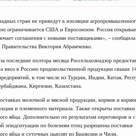
падных стран не приведут к изоляции агропромышленно
 не ограничивается США и Евросоюзом. Россия открывае
ючает соглашения с новыми поставщиками», – сообщила
Кален
я Правительства Виктория Абрамченко.
да
 за последние полтора месяца Россельхознадзор предоста
ие комиссии Всероссийского конкурса лучших
ды
ПН
на ввоз в Россию продовольственной продукции свыше 1
редприятий, в том числе из Турции, Индии, Китая, Рес
логий
ербайджана, Киргизии, Казахстана.
авцов поздравили российскую сборную с
иаде по искусственному интеллекту
3
поставках молочной и мясной продукции, кормов и кормо
олитики
укции и племенного материала. Также открыты поставки
10
скую область
го яйца. Дополнительно по результатам переговоров и с
17
ой эпидситуации по болезням птиц разрешены поставки
. Межбюджетные отношения
ортивной инфраструктуры построили и
го яйца и суточных цыплят из Бразилии и Чили.
24