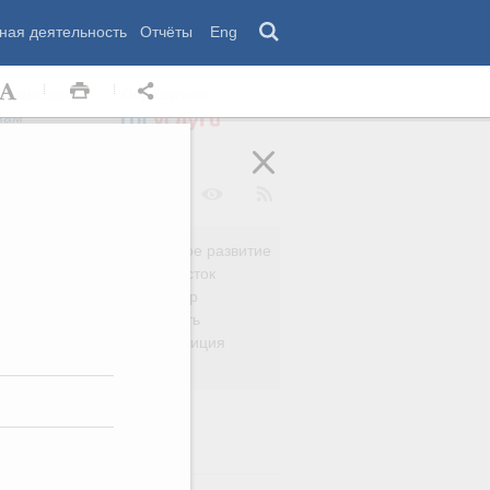
ная деятельность
Отчёты
Eng
 комиссии
Обращения
нам
Региональное развитие
да
Дальний Восток
вязь
Россия и мир
Безопасность
сть
Право и юстиция
яйство