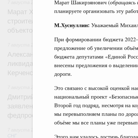
Марат Шакирзянович (
обращаясь 
7 августа 2026
,
Экономика городов. Городская среда
планируете организовать эту работ
Марат Хуснуллин: «Единый заказчик» з
строительство и реконструкцию более 3
М.Хуснуллин:
Уважаемый Михаил
объектов
При формировании бюджета 2022–
7 августа 2026
,
Чрезвычайные ситуации и ликвидация их 
предложение об увеличении объём
Александр Козлов провёл заседание пра
бюджета депутатами «Единой Росс
ликвидации последствий чрезвычайной с
внесены предложения о выделении
Керченском проливе
дороги.
Это связано с высокой оценкой на
7 августа 2026
,
Среднее профессиональное образование
национальный проект «Безопасные
Дмитрий Чернышенко: Установлен рекорд
Второй год подряд, несмотря на ко
заявлений от абитуриентов колледжей и
мы перевыполняем планы по дорож
федпроекта «Профессионалитет»
объёме мы все планы уже перевыпо
7 августа 2026
,
Евразийский экономический союз. Интегр
Этого нам удалось достичь благод
СНГ