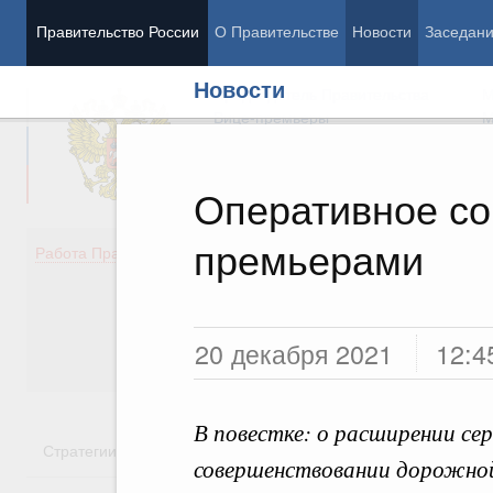
Правительство России
О Правительстве
Новости
Заседан
Новости
Председатель Правительства
М
Вице-премьеры
М
Оперативное со
премьерами
Демография
Занято
Работа Правительства
Здоровье
Технол
Образование
Эконом
Культура
Финан
Общество
Социал
20 декабря 2021
12:4
Государство
В повестке: о расширении сер
Стратегии
Государственные программы
Национальн
совершенствовании дорожной