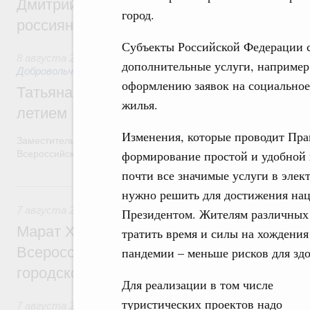
Дмитрий Чернышенко и Михаил Дегтярёв
город.
россиян с Днём физкультурника
Субъекты Российской Федерации с
8 августа 2026
,
Социальные инновации. Некоммерческие ор
дополнительные услуги, например
Добровольчество и волонтёрство. Благотворительност
оформлению заявок на социальное
Татьяна Голикова поздравила волонтёров
жилья.
летием
Изменения, которые проводит Прав
Заместитель Председателя Правительства Татьяна Голикова п
формирование простой и удобной
Всероссийского общественного движения «Волонтёры-медики»
почти все значимые услуги в элек
7 августа, пятница
нужно решить для достижения нац
7 августа 2026
,
Экономика городов. Городская среда
Президентом. Жителям различных 
Марат Хуснуллин провёл заседание ком
тратить время и силы на хождения
Всероссийского конкурса лучших проект
пандемии – меньше рисков для здо
городской среды
Для реализации в том числе
туристических проектов надо
7 августа 2026
,
Отрасль информационных технологий