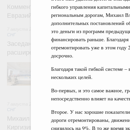
Комментарий Алексея Оверчука по итога
гибкого управления капитальными
региональным дорогам, Михаил Вл
Евразийского межправительственного со
дополнительных постановлений о
7 августа 2026
,
Евразийский экономический союз. Интегр
это деньги из программ предыдущи
СНГ
финансировать раньше. Благодаря
Заседание Евразийского межправительст
отремонтировать уже в этом году 
расширенном составе
досрочно.
В повестке заседания актуальные задачи 
Благодаря такой гибкой системе –
числе совершенствование кооперации в о
регулирования и администрирования, разв
нескольких целей.
обеспечение продовольственной безопасн
железнодорожных перевозок, формирован
Во-первых, и это самое важное, г
рынка.
непосредственно влияет на качест
7 августа 2026
,
Евразийский экономический союз. Интегр
СНГ
Второе. У нас хорошие показатели
Михаил Мишустин принял участие во вст
дороги отремонтированы, движени
Киргизии Садыра Жапарова с главами де
снизилось на 9%. В то же время э