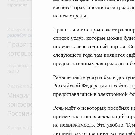
строителя.
касается практически всех гражда
нашей страны.
8 августа, суббота
Правительство продолжает расшир
8 августа 2026
,
Государственная политика в сфере научны
разработок
список услуг, которые можно буде
Правительство расширило перечень пре
получить через единый портал. Со
которых освобождаются от НДФЛ
следующего года там появится ещё
предназначенных для граждан и би
Постановление от 5 августа 2026 года
№978
Раньше такие услуги были доступ
Российской Федерации и сайтах п
8 августа 2026
,
Отрасль информационных технологий
предоставлялись в электронной ф
Михаил Мишустин дал поручения по итог
конференции «Цифровая индустрия пр
Речь идёт о некоторых пособиях н
России»
приёме налоговых деклараций и ря
на недвижимость. Это удобно. Тем
8 августа 2026
,
Спорт высших достижений и массовый сп
лишний раз отпрашиваться на рабо