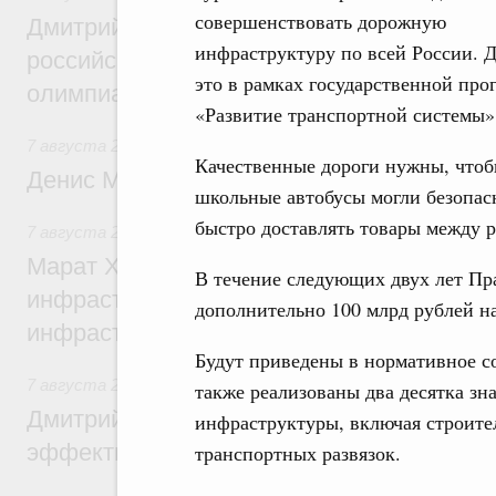
совершенствовать дорожную
Дмитрий Чернышенко и Сергей Кравцов 
инфраструктуру по всей России. 
российскую сборную с победой на Межд
это в рамках государственной пр
олимпиаде по искусственному интеллект
«Развитие транспортной системы»
7 августа 2026
,
Общие вопросы промышленной политики
Качественные дороги нужны, чтоб
Денис Мантуров посетил Ярославскую о
школьные автобусы могли безопасн
быстро доставлять товары между 
7 августа 2026
,
Бюджеты субъектов Федерации. Межбюд
Марат Хуснуллин: 15 объектов спортивн
В течение следующих двух лет Пр
инфраструктуры построили и обновили б
дополнительно 100 млрд рублей на
инфраструктурным кредитам
Будут приведены в нормативное со
7 августа 2026
,
Развитие сельских территорий
также реализованы два десятка з
Дмитрий Патрушев: Синхронизация госп
инфраструктуры, включая строите
эффективность поддержки сельских тер
транспортных развязок.