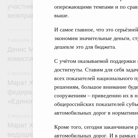
участников заседания Евразийского
опережающими темпами и по срав
выше.
межправительственного совета
И самое главное, что это серьёзн
6 августа, четверг
экономим значительные деньги, ст
6 августа 2026
,
Общие вопросы промышленной политики
дешевле это для бюджета.
Денис Мантуров провёл заседание Прав
комиссии по промышленности
С учётом оказываемой поддержки 
достигнуты. Ставим для себя зада
6 августа 2026
,
Регулирование в сфере строительства
всех показателей национального п
Марат Хуснуллин: Более 130 социальных
решениям, большое внимание буд
федерального значения построено под к
сооружениям – приведению их в н
«Единого заказчика»
общероссийских показателей субъе
автомобильных дорог в нормативн
6 августа 2026
,
Национальный проект «Инфраструктура д
Марат Хуснуллин: Порядка 200 дорожных
Кроме того, сегодня заканчиваем
ведущих к спортивным объектам, обновят
автомобильных дорог. И в рамках 