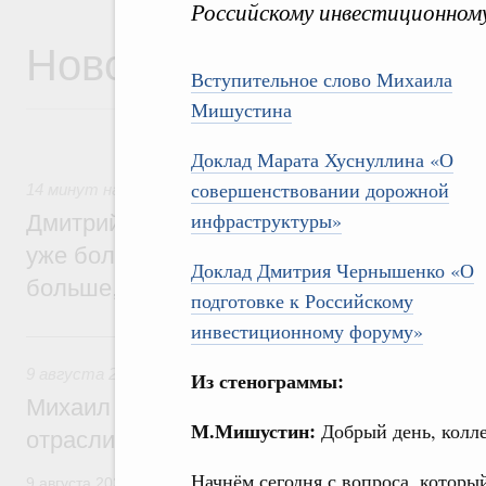
Российскому инвестиционном
Новости
Вступительное слово Михаила
Мишустина
Доклад Марата Хуснуллина «О
совершенствовании дорожной
14 минут назад
,
Среднее профессиональное образование
инфраструктуры»
Дмитрий Чернышенко: В колледжи и тех
уже более 3,2 млн заявлений – примерно
Доклад Дмитрия Чернышенко «О
больше, чем за аналогичный период про
подготовке к Российскому
инвестиционному форуму»
Вчера
9 августа 2026
,
Регулирование в сфере строительства
Из стенограммы:
Михаил Мишустин поздравил работников
М.Мишустин:
Добрый день, колле
отрасли с профессиональным празднико
Начнём сегодня с вопроса, которы
9 августа 2026 года отмечается профессиональный праздник –