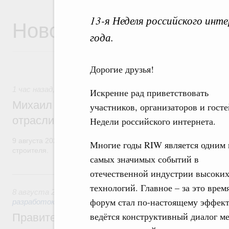
13-я Неделя российского инте
Новости
года.
Дорогие друзья!
1 час назад
,
Регулирование в сфере строительства
Искренне рад приветствовать
Михаил Мишустин поздравил работников
участников, организаторов и госте
отрасли с профессиональным празднико
Недели российского интернета.
9 августа 2026 года отмечается профессиональный праздник –
Многие годы RIW является одним 
строителя.
самых значимых событий в
отечественной индустрии высоки
Вчера
технологий. Главное – за это врем
8 августа 2026
,
Государственная политика в сфере научны
форум стал по-настоящему эффек
разработок
ведётся конструктивный диалог м
Правительство расширило перечень пре