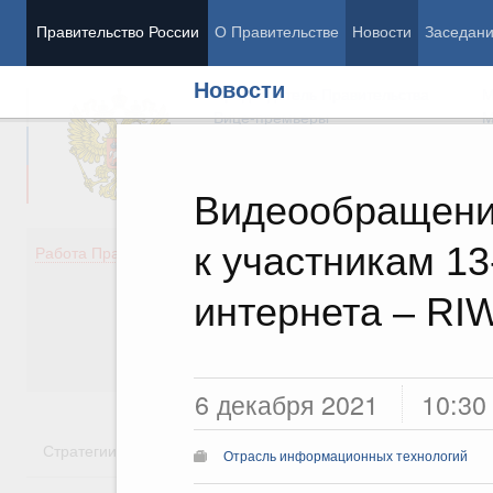
Правительство России
О Правительстве
Новости
Заседан
Новости
Председатель Правительства
М
Вице-премьеры
М
Видеообращени
к участникам 13
Демография
Занято
Работа Правительства
Здоровье
Технол
Образование
Эконом
интернета – RI
Культура
Финан
Общество
Социал
Государство
6 декабря 2021
10:30
Стратегии
Государственные программы
Национальн
Отрасль информационных технологий