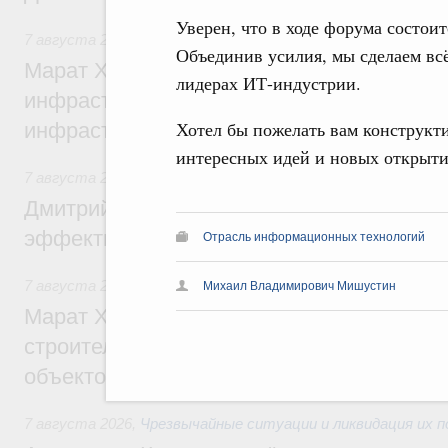
Уверен, что в ходе форума состо
7 августа 2026
,
Бюджеты субъектов Федерации. Межбюд
Объединив усилия, мы сделаем всё
Марат Хуснуллин: 15 объектов спортивн
лидерах ИТ-индустрии.
инфраструктуры построили и обновили б
Хотел бы пожелать вам конструкт
инфраструктурным кредитам
интересных идей и новых открыти
7 августа 2026
,
Развитие сельских территорий
Дмитрий Патрушев: Синхронизация госп
эффективность поддержки сельских тер
Отрасль информационных технологий
7 августа 2026
,
Экономика городов. Городская среда
Михаил Владимирович Мишустин
Марат Хуснуллин: «Единый заказчик» з
строительство и реконструкцию более 3
объектов
7 августа 2026
,
Чрезвычайные ситуации и ликвидация их 