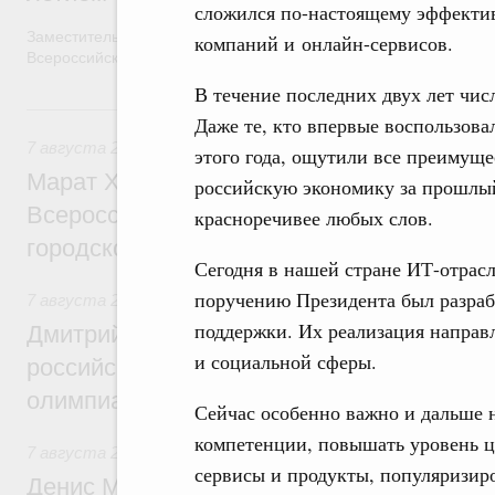
сложился по-настоящему эффектив
Заместитель Председателя Правительства Татьяна Голикова п
компаний и онлайн-сервисов.
Всероссийского общественного движения «Волонтёры-медики»
В течение последних двух лет чис
7 августа, пятница
Даже те, кто впервые воспользов
7 августа 2026
,
Экономика городов. Городская среда
этого года, ощутили все преимуще
Марат Хуснуллин провёл заседание ком
российскую экономику за прошлый
Всероссийского конкурса лучших проект
красноречивее любых слов.
городской среды
Сегодня в нашей стране ИТ-отрас
поручению Президента был разраб
7 августа 2026
,
Отрасль информационных технологий
поддержки. Их реализация направ
Дмитрий Чернышенко и Сергей Кравцов 
и социальной сферы.
российскую сборную с победой на Межд
олимпиаде по искусственному интеллект
Сейчас особенно важно и дальше
компетенции, повышать уровень ц
7 августа 2026
,
Общие вопросы промышленной политики
сервисы и продукты, популяризир
Денис Мантуров посетил Ярославскую о