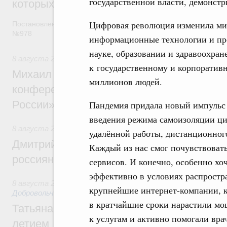
государственной власти, демонст
которых освобождаются от НДФЛ
Цифровая революция изменила ми
Постановление от 5 августа 2026 года
№978
информационные технологии и про
науке, образовании и здравоохра
8 августа 2026
,
Отрасль информационных технологий
к государственному и корпоратив
Михаил Мишустин дал поручения по итог
миллионов людей.
конференции «Цифровая индустрия пр
России»
Пандемия придала новый импульс
введения режима самоизоляции ц
8 августа 2026
,
Спорт высших достижений и массовый сп
удалённой работы, дистанционног
Дмитрий Чернышенко и Михаил Дегтярёв
Каждый из нас смог почувствоват
россиян с Днём физкультурника
сервисов. И конечно, особенно хо
эффективно в условиях распростр
8 августа 2026
,
Социальные инновации. Некоммерческие ор
крупнейшие интернет-компании, к
Добровольчество и волонтёрство. Благотворительност
в кратчайшие сроки нарастили мо
Татьяна Голикова поздравила волонтёров
к услугам и активно помогали вра
летием