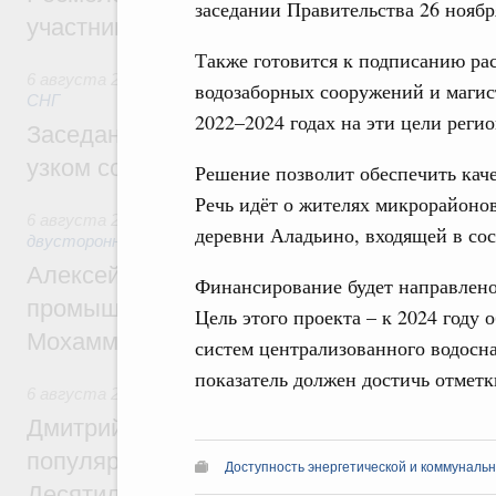
заседании Правительства 26 ноябр
участников проекта «Кольцо открытий»
Также готовится к подписанию ра
6 августа 2026
,
Евразийский экономический союз. Интегр
водозаборных сооружений и магис
СНГ
2022–2024 годах на эти цели регио
Заседание Евразийского межправительст
узком составе
Решение позволит обеспечить кач
Речь идёт о жителях микрорайоно
6 августа 2026
,
Экономические отношения с зарубежными 
деревни Аладьино, входящей в сос
двусторонней основе
Алексей Оверчук провёл рабочую встреч
Финансирование будет направлено 
промышленности, недропользования и т
Цель этого проекта – к 2024 году 
Мохаммадом Атабаком
систем централизованного водосна
показатель должен достичь отметк
6 августа 2026
,
Внутренний и въездной туризм
Дмитрий Чернышенко: Порядка 110 марш
популярного туризма в 35 регионах созд
Доступность энергетической и коммуналь
Десятилетия науки и технологий