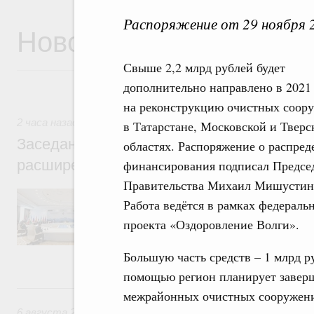
Распоряжение от 29 ноября 
Новости
Свыше 2,2 млрд рублей будет
дополнительно направлено в 2021 
на реконструкцию очистных соор
2 часа назад
,
Евразийский экономический союз. Интеграци
в Татарстане, Московской и Тверс
Заседание Евразийского межправительст
областях. Распоряжение о распред
расширенном составе
финансирования подписал Предсе
Правительства Михаил Мишустин
В повестке заседания актуальные задачи 
Работа ведётся в рамках федераль
числе совершенствование кооперации в о
регулирования и администрирования, разв
проекта «Оздоровление Волги».
обеспечение продовольственной безопасн
железнодорожных перевозок, формирован
Большую часть средств – 1 млрд р
рынка.
помощью регион планирует завер
Вчера
межрайонных очистных сооружен
6 августа 2026
,
Общие вопросы промышленной политики