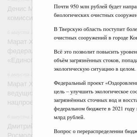
Почти 950 млн рублей будет напра
Денис Мантуров провёл заседание Прав
биологических очистных сооружен
комиссии по промышленности
В Тверскую область поступит боле
6 августа 2026
,
Регулирование в сфере строительства
очистных сооружений в городе Ко
Марат Хуснуллин: Более 130 социальных
федерального значения построено под к
Всё это позволит повысить уровен
«Единого заказчика»
объём загрязнённых стоков, попад
экологическую ситуацию в целом.
6 августа 2026
,
Национальный проект «Инфраструктура д
Федеральный проект «Оздоровление
Марат Хуснуллин: Порядка 200 дорожных
цель – улучшить экологическое со
ведущих к спортивным объектам, обновят
загрязнённых сточных вод и восст
нацпроекту «Инфраструктура для жизни
федеральном бюджете в 2021 году 
млрд рублей.
6 августа 2026
,
Молодёжная политика
Дмитрий Чернышенко, Сергей Кравцов и
Вопрос о перераспределении бюдж
Росмолодёжи Григорий Гуров поприветс