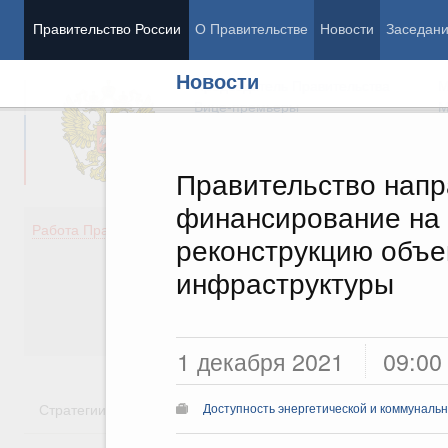
Правительство России
О Правительстве
Новости
Заседан
Новости
Председатель Правительства
М
Вице-премьеры
М
Правительство напр
финансирование на 
Демография
Занято
Работа Правительства
реконструкцию объе
Здоровье
Технол
Образование
Эконом
инфраструктуры
Культура
Финан
Общество
Социал
Государство
1 декабря 2021
09:00
Стратегии
Государственные программы
Национальн
Доступность энергетической и коммуналь