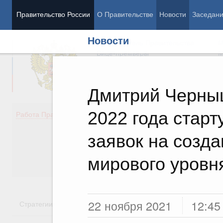
Правительство России
О Правительстве
Новости
Заседан
Новости
Председатель Правительства
М
Вице-премьеры
М
Дмитрий Черны
2022 года старт
Демография
Занято
Работа Правительства
Здоровье
Технол
Образование
Эконом
заявок на созд
Культура
Финан
Общество
Социал
мирового уровн
Государство
22 ноября 2021
12:45
Стратегии
Государственные программы
Национальн