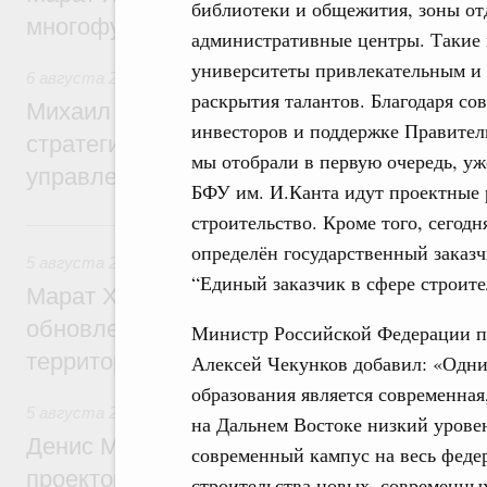
библиотеки и общежития, зоны от
многофункциональные зоны дорожного с
административные центры. Такие 
университеты привлекательным и 
6 августа 2026
,
Технологическое развитие. Инновации
раскрытия талантов. Благодаря со
Михаил Мишустин дал поручения по ито
инвесторов и поддержке Правител
стратегической сессии о совершенствов
мы отобрали в первую очередь, у
управления научно-технологическим раз
БФУ им. И.Канта идут проектные 
строительство. Кроме того, сегод
5 августа, среда
определён государственный заказ
5 августа 2026
,
Жилищно-коммунальное хозяйство
“Единый заказчик в сфере строите
Марат Хуснуллин: Более 4,3 тыс. объек
обновлено в России при участии Фонда 
Министр Российской Федерации п
территорий
Алексей Чекунков добавил: «Одни
образования является современная
5 августа 2026
,
Инструменты развития территорий. ОЭЗ.
на Дальнем Востоке низкий урове
Денис Мантуров провёл совещание по р
современный кампус на весь феде
проектов института кураторства в Ураль
строительства новых, современны