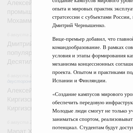
создание кампусов мирового уровн
Алексей Оверчук провёл рабочую встреч
опыта и мировых практик эксплуат
промышленности, недропользования и т
стратсессии с субъектами России, 
Мохаммадом Атабаком
Дмитрий Чернышенко.
6 августа 2026
,
Внутренний и въездной туризм
Вице-премьер добавил, что главно
Дмитрий Чернышенко: Порядка 110 марш
командообразование. В рамках со
популярного туризма в 35 регионах созд
условия и этапы формирования ка
Десятилетия науки и технологий
механизма концессионных соглаш
проекта. Опытом и практиками по
6 августа 2026
,
Экономические и гуманитарные отношения
Испании и Финляндии.
двусторонней основе
Алексей Оверчук принял участие в работе
«Создание кампусов мирового уро
Киргизского экономического форума и XII
обеспечить передовую инфраструк
Киргизской межрегиональной конференц
Молодые люди смогут не только уч
заниматься спортом, реализовыват
6 августа 2026
,
Дорожное хозяйство
потенциал. Студентам будут дост
Марат Хуснуллин: На двух скоростных т