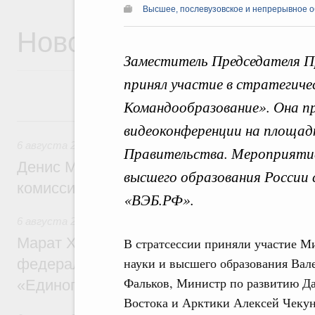
Высшее, послевузовское и непрерывное 
Новости
Заместитель Председателя 
принял участие в стратегиче
Командообразование». Она пр
6 августа, четверг
видеоконференции на площад
6 августа 2026
,
Общие вопросы промышленной политики
Правительства. Мероприятие
Денис Мантуров провёл заседание Прав
высшего образования России 
комиссии по промышленности
«ВЭБ.РФ».
6 августа 2026
,
Регулирование в сфере строительства
Марат Хуснуллин: Более 130 социальных
В стратсессии приняли участие М
науки и высшего образования Вал
федерального значения построено под к
Фальков, Министр по развитию Д
«Единого заказчика»
Востока и Арктики Алексей Чекун