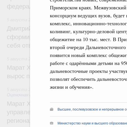
федеральном округе
Приморском краях. Межвузовский 
консорциум ведущих вузов, будет
5 августа 2026
,
Молодёжная политика
комплекс, инновационно-технолог
Дмитрий Чернышенко: Всемирный фести
коливинг, культурно-деловой цент
сформировал целое сообщество людей, 
общежитие на 10 тыс. мест. В При
себя ответственность за будущее
второй очереди Дальневосточного 
появится новый комплекс общежити
5 августа 2026
,
Национальный проект «Инфраструктура д
работе с одарёнными детьми на 95
Марат Хуснуллин: Ввод нежилых зданий 
дальневосточные проекты участву
вырос почти на треть
позволят обеспечить дальневосто
жизни и обучения».
5 августа 2026
,
Земельные отношения. Кадастровая сист
Оценочная деятельность
Марат Хуснуллин: По решению правкоми
Высшее, послевузовское и непрерывное 
управление «ДОМ.РФ» перейдёт более 16
регионах
Министерство науки и высшего образован