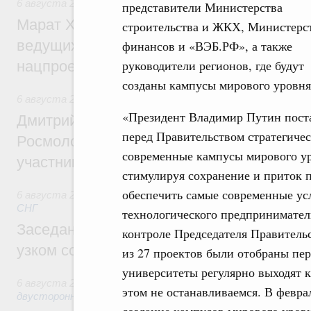
6 августа 2026
,
Национальный проект «Инфраструктура д
представители Министерства
Марат Хуснуллин: Порядка 200 дорожных
строительства и ЖКХ, Министерс
ведущих к спортивным объектам, обновят
финансов и «ВЭБ.РФ», а также
руководители регионов, где будут
нацпроекту «Инфраструктура для жизни
созданы кампусы мирового уровня
6 августа 2026
,
Молодёжная политика
«Президент Владимир Путин пост
Дмитрий Чернышенко, Сергей Кравцов и
перед Правительством стратегическ
Росмолодёжи Григорий Гуров поприветс
современные кампусы мирового ур
участников проекта «Кольцо открытий»
стимулируя сохранение и приток п
обеспечить самые современные усл
6 августа 2026
,
Евразийский экономический союз. Интегр
СНГ
технологического предпринимател
Заседание Евразийского межправительст
контроле Председателя Правитель
узком составе
из 27 проектов были отобраны пер
университеты регулярно выходят 
6 августа 2026
,
Экономические отношения с зарубежными 
этом не останавливаемся. В феврал
двусторонней основе