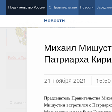
Правительство России
О Правительстве
Новости
Заседан
Новости
Председатель Правительства
М
Вице-премьеры
М
Михаил Мишуст
Патриарха Кири
Демография
Занято
Работа Правительства
Здоровье
Технол
Образование
Эконом
Культура
Финан
Общество
Социал
21 ноября 2021
15:50
Государство
Председатель Правительства Мих
Стратегии
Государственные программы
Национальн
Мишустин встретился с Патриарх
Московским и всея Руси Кирилло