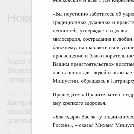
Новости
«Вы неустанно заботитесь об укр
традиционных духовных и нравст
ценностей, утверждаете идеалы
милосердия, сострадания и любви 
ближнему, направляете свои усили
3 часа назад
,
Экономика городов. Городская среда
просвещение и благотворительнос
Марат Хуснуллин провёл заседание ком
Вашим предстоятельством восстан
Всероссийского конкурса лучших проект
очень ценно для людей и вызывае
городской среды
Мишустин, обращаясь к Патриарх
Председатель Правительства позд
5 часов назад
,
Отрасль информационных технологий
ему крепкого здоровья.
Дмитрий Чернышенко и Сергей Кравцов 
российскую сборную с победой на Межд
«Благодарю Вас за ту подвижничес
олимпиаде по искусственному интеллект
России», – сказал Михаил Мишус