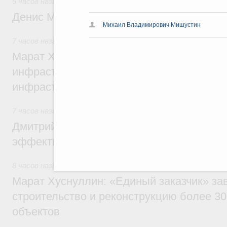
6 часов назад
,
Общие вопросы промышленной политики
Денис Мантуров посетил Ярославскую о
Михаил Владимирович Мишустин
7 часов назад
,
Бюджеты субъектов Федерации. Межбюдже
Марат Хуснуллин: 15 объектов спортивн
инфраструктуры построили и обновили б
инфраструктурным кредитам
7 часов назад
,
Развитие сельских территорий
Дмитрий Патрушев: Синхронизация госп
эффективность поддержки сельских тер
8 часов назад
,
Экономика городов. Городская среда
Марат Хуснуллин: «Единый заказчик» з
строительство и реконструкцию более 3
объектов