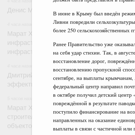
4 часа назад
,
Общие вопросы промышленной политики
Денис Мантуров посетил Ярославскую о
В июне в Крыму был введён режим
Ливни повредили сельхозкультуры 
4 часа назад
,
Бюджеты субъектов Федерации. Межбюдже
более 250 сельскохозяйственных п
Марат Хуснуллин: 15 объектов спортивн
инфраструктуры построили и обновили б
Ранее Правительство уже оказыв
инфраструктурным кредитам
на себя удар стихии. Так, в авгу
восстановление дорог, повреждённы
4 часа назад
,
Развитие сельских территорий
восстановлению пропускной способ
Дмитрий Патрушев: Синхронизация госп
сентябре, на выплаты крымчанам,
эффективность поддержки сельских тер
федеральный центр направил почт
в октябре получил детский центр
5 часов назад
,
Экономика городов. Городская среда
повреждённой в результате паводко
Марат Хуснуллин: «Единый заказчик» з
поступило финансирование на воз
строительство и реконструкцию более 3
направленных на оказание единов
объектов
выплаты в связи с частичной или