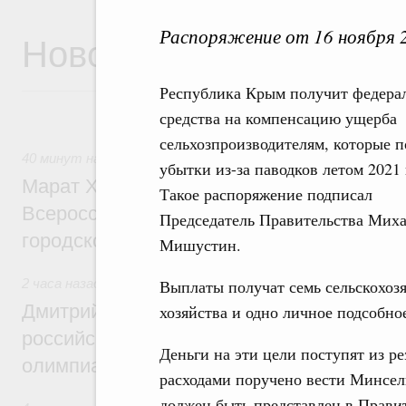
Распоряжение от 16 ноября 
Новости
Республика Крым получит федера
средства на компенсацию ущерба
сельхозпроизводителям, которые 
40 минут назад
,
Экономика городов. Городская среда
убытки из-за паводков летом 2021 
Марат Хуснуллин провёл заседание ком
Такое распоряжение подписал
Всероссийского конкурса лучших проект
Председатель Правительства Мих
городской среды
Мишустин.
2 часа назад
,
Отрасль информационных технологий
Выплаты получат семь сельскохоз
Дмитрий Чернышенко и Сергей Кравцов 
хозяйства и одно личное подсобное
российскую сборную с победой на Межд
Деньги на эти цели поступят из р
олимпиаде по искусственному интеллект
расходами поручено вести Минсел
должен быть представлен в Правит