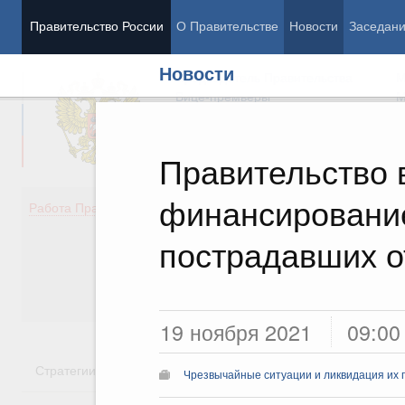
Правительство России
О Правительстве
Новости
Заседан
Новости
Председатель Правительства
М
Вице-премьеры
М
Правительство
финансировани
Демография
Занято
Работа Правительства
Здоровье
Технол
Образование
Эконом
пострадавших о
Культура
Финан
Общество
Социал
Государство
19 ноября 2021
09:00
Стратегии
Государственные программы
Национальн
Чрезвычайные ситуации и ликвидация их 