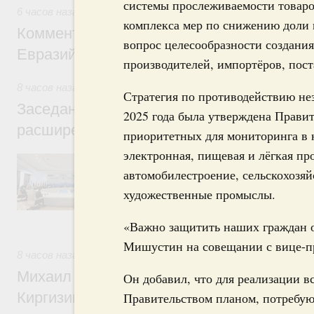
системы прослеживаемости товаро
6 часов назад
,
Евразийский экономический союз. Интеграц
комплекса мер по снижению доли 
Комментарий Алексея Оверчука по итога
вопрос целесообразности создани
Евразийского межправительственного со
производителей, импортёров, пос
8 часов назад
,
Евразийский экономический союз. Интеграц
Стратегия по противодействию н
Заседание Евразийского межправительст
2025 года была утверждена Правит
расширенном составе
приоритетных для мониторинга в н
электронная, пищевая и лёгкая п
В повестке заседания актуальные задачи 
числе совершенствование кооперации в о
автомобилестроение, сельскохозя
регулирования и администрирования, разв
художественные промыслы.
обеспечение продовольственной безопасн
железнодорожных перевозок, формирован
рынка.
«Важно защитить наших граждан о
Мишустин на совещании с вице-пр
8 часов назад
,
Евразийский экономический союз. Интеграц
Михаил Мишустин принял участие во вст
Он добавил, что для реализации 
Киргизии Садыра Жапарова с главами де
Правительством планом, потребу