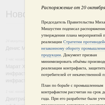
Распоряжение от 20 октября
Новости
Председатель Правительства Мих
Мишустин подписал распоряжение
утверждении плана мероприятий 
реализации
Стратегии противодей
24 минуты назад
,
Общие вопросы промышленной политики
Денис Мантуров посетил Ярославскую о
незаконному обороту промышлен
продукции
. Документ призван
1 час назад
,
Бюджеты субъектов Федерации. Межбюджет
минимизировать объёмы производ
Марат Хуснуллин: 15 объектов спортивн
реализации контрафакта, защитит
инфраструктуры построили и обновили б
потребителей от некачественной 
инфраструктурным кредитам
План по борьбе с промышленным
контрафактом рассчитан на срок д
1 час назад
,
Развитие сельских территорий
года. При его разработке были уч
Дмитрий Патрушев: Синхронизация госп
предложения депутатов и сенаторо