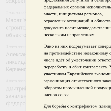
эффективность поддержки сельских тер
федеральных органов исполнител
1 час назад
,
Экономика городов. Городская среда
власти, инициативы регионов,
Марат Хуснуллин: «Единый заказчик» з
отраслевых ассоциаций и общест
строительство и реконструкцию более 3
документа носит межведомственны
нескольким направлениям.
объектов
Одно из них подразумевает соверш
3 часа назад
,
Чрезвычайные ситуации и ликвидация их пос
на противодействие незаконному 
Александр Козлов провёл заседание пра
числе идёт об ужесточении ответс
ликвидации последствий чрезвычайной с
переработку и сбыт контрафакта. 
Керченском проливе
участником Евразийского экономи
гармонизация отечественного зако
4 часа назад
,
Среднее профессиональное образование
оборотом промышленной продукции
Дмитрий Чернышенко: Установлен рекорд
членов союза.
заявлений от абитуриентов колледжей и
федпроекта «Профессионалитет»
Для борьбы с контрафактом планир