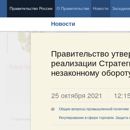
Правительство России
О Правительстве
Новости
Заседан
Новости
Председатель Правительства
М
Вице-премьеры
М
Правительство утве
реализации Стратег
Демография
Занято
Работа Правительства
незаконному оборот
Здоровье
Технол
Образование
Эконом
Культура
Финан
Общество
Социал
25 октября 2021
12:1
Государство
Общие вопросы промышленной политики
Стратегии
Государственные программы
Регулирование в сфере торговли. Защита
Национальн