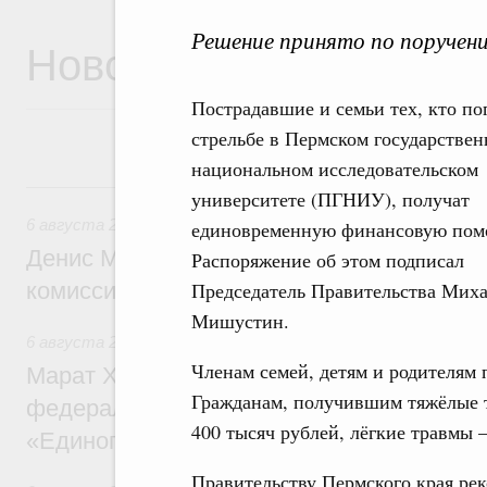
Решение принято по поручен
Новости
Пострадавшие и семьи тех, кто по
стрельбе в Пермском государстве
национальном исследовательском
6 августа, четверг
университете (ПГНИУ), получат
6 августа 2026
,
Общие вопросы промышленной политики
единовременную финансовую пом
Денис Мантуров провёл заседание Прав
Распоряжение об этом подписал
комиссии по промышленности
Председатель Правительства Мих
Мишустин.
6 августа 2026
,
Регулирование в сфере строительства
Членам семей, детям и родителям 
Марат Хуснуллин: Более 130 социальных
Гражданам, получившим тяжёлые т
федерального значения построено под к
400 тысяч рублей, лёгкие травмы –
«Единого заказчика»
Правительству Пермского края ре