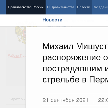
Правительство России
О Правительстве
Новости
Заседан
Новости
Председатель Правительства
М
Вице-премьеры
М
Михаил Мишуст
распоряжение о
Демография
Занято
Работа Правительства
Здоровье
Технол
Образование
Эконом
пострадавшим и
Культура
Финан
Общество
Социал
стрельбе в Пер
Государство
21 сентября 2021
22:
Стратегии
Государственные программы
Национальн