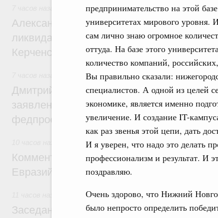
предпринимательство на этой базе
7 часов назад
,
Чрезвычайные ситуации и ликвидация их по
университетах мирового уровня. И
Александр Козлов провёл заседание пра
сам лично знаю огромное количес
ликвидации последствий чрезвычайной с
оттуда. На базе этого университе
Керченском проливе
количество компаний, российских,
Вы правильно сказали: нижегородск
7 часов назад
,
Среднее профессиональное образование
специалистов. А одной из целей с
Дмитрий Чернышенко: Установлен рекорд
экономике, является именно подго
заявлений от абитуриентов колледжей и
увеличение. И создание IT-кампус
федпроекта «Профессионалитет»
как раз звенья этой цепи, дать д
И я уверен, что надо это делать пр
10 часов назад
,
Евразийский экономический союз. Интегра
Комментарий Алексея Оверчука по итога
профессионализм и результат. И эт
поздравляю.
Евразийского межправительственного со
Очень здорово, что Нижний Новгор
11 часов назад
,
Евразийский экономический союз. Интегра
было непросто определить победит
Заседание Евразийского межправительст