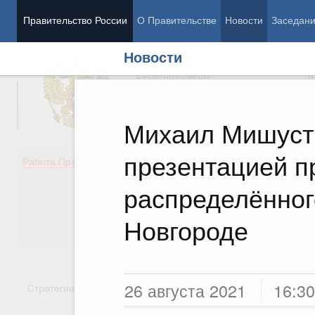
Правительство России
О Правительстве
Новости
Заседан
Новости
Председатель Правительства
М
Вице-премьеры
М
Михаил Мишуст
презентацией п
Демография
Занято
Работа Правительства
Здоровье
Технол
Образование
Эконом
распределённог
Культура
Финан
Общество
Социал
Новгороде
Государство
26 августа 2021
16:30
Стратегии
Государственные программы
Национальн