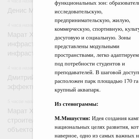
4 часа назад
,
Общие вопросы промышленной политики
функциональных зон: образовател
Денис Мантуров посетил Ярославскую о
исследовательскую,
предпринимательскую, жилую,
4 часа назад
,
Бюджеты субъектов Федерации. Межбюдже
коммерческую, спортивную, культ
Марат Хуснуллин: 15 объектов спортивн
досуговую и социальную. Зоны
инфраструктуры построили и обновили б
представлены модульными
инфраструктурным кредитам
пространствами, легко адаптируе
под потребности студентов и
4 часа назад
,
Развитие сельских территорий
преподавателей. В шаговой досту
Дмитрий Патрушев: Синхронизация госп
расположен парк площадью 170 га
эффективность поддержки сельских тер
крупный аквапарк.
5 часов назад
,
Экономика городов. Городская среда
Из стенограммы:
Марат Хуснуллин: «Единый заказчик» з
М.Мишустин:
Идея создания камп
строительство и реконструкцию более 3
национальных целях развития, ко
объектов
наверное, одно из самых важных н