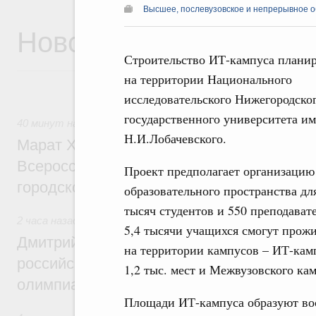
Высшее, послевузовское и непрерывное 
Новости
Строительство ИТ-кампуса планир
на территории Национального
исследовательского Нижегородско
государственного университета и
40 минут назад
,
Экономика городов. Городская среда
Н.И.Лобачевского.
Марат Хуснуллин провёл заседание ком
Всероссийского конкурса лучших проект
Проект предполагает организацию
городской среды
образовательного пространства дл
тысяч студентов и 550 преподават
2 часа назад
,
Отрасль информационных технологий
5,4 тысячи учащихся смогут прож
Дмитрий Чернышенко и Сергей Кравцов 
на территории кампусов – ИТ-кам
российскую сборную с победой на Межд
1,2 тыс. мест и Межвузовского кам
олимпиаде по искусственному интеллект
Площади ИТ-кампуса образуют во