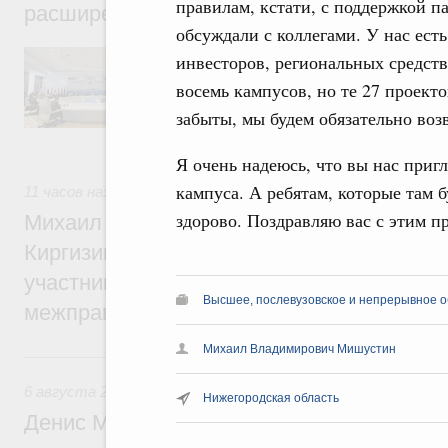
правилам, кстати, с поддержкой п
расширенном составе
обсуждали с коллегами. У нас ест
В повестке заседания актуальные задачи 
инвесторов, региональных средств
числе совершенствование кооперации в о
восемь кампусов, но те 27 проекто
регулирования и администрирования, разв
обеспечение продовольственной безопасн
забыты, мы будем обязательно воз
железнодорожных перевозок, формирован
рынка.
Я очень надеюсь, что вы нас пригл
кампуса. А ребятам, которые там б
11 часов назад
,
Евразийский экономический союз. Интегра
здорово. Поздравляю вас с этим п
Михаил Мишустин принял участие во вст
Киргизии Садыра Жапарова с главами де
участников заседания Евразийского
Высшее, послевузовское и непрерывное 
межправительственного совета
Михаил Владимирович Мишустин
Вчера
6 августа 2026
,
Общие вопросы промышленной политики
Нижегородская область
Денис Мантуров провёл заседание Прав