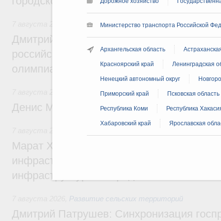
городской среды
Дорожное хозяйство
Государственн
7 августа 2026
,
Отрасль информационных технологий
Министерство транспорта Российской Фед
Дмитрий Чернышенко и Сергей Кравцов 
Архангельская область
Астраханска
российскую сборную с победой на Межд
Красноярский край
Ленинградская о
олимпиаде по искусственному интеллект
Ненецкий автономный округ
Новгоро
7 августа 2026
,
Общие вопросы промышленной политики
Приморский край
Псковская область
Денис Мантуров посетил Ярославскую о
Республика Коми
Республика Хакаси
Хабаровский край
Ярославская обла
7 августа 2026
,
Бюджеты субъектов Федерации. Межбюд
Марат Хуснуллин: 15 объектов спортивн
инфраструктуры построили и обновили б
инфраструктурным кредитам
7 августа 2026
,
Развитие сельских территорий
Дмитрий Патрушев: Синхронизация госп