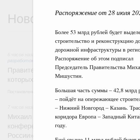
Распоряжение от 28 июля 20
Новости
Более 53 млрд рублей будет выдел
строительство и реконструкцию до
дорожной инфраструктуры в регио
6 часов назад
,
Государственная политика в сфере научных
Распоряжение об этом подписал
разработок
Председатель Правительства Мих
Правительство расширило перечень пре
Мишустин.
которых освобождаются от НДФЛ
Большая часть суммы – 42,8 млрд 
Постановление от 5 августа 2026 года №978
– пойдёт на опережающее строите
– Нижний Новгород – Казань. Тра
7 часов назад
,
Отрасль информационных технологий
коридора Европа – Западный Китай
Михаил Мишустин дал поручения по итог
году.
конференции «Цифровая индустрия пр
России»
Ещё свыше 11 млрд рублей будет р