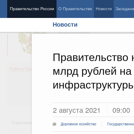
Правительство России
О Правительстве
Новости
Заседан
Новости
Председатель Правительства
М
Вице-премьеры
М
Правительство 
млрд рублей на
Демография
Занято
Работа Правительства
Здоровье
Технол
Образование
Эконом
инфраструктур
Культура
Финан
Общество
Социал
Государство
2 августа 2021
09:00
Стратегии
Государственные программы
Национальн
Дорожное хозяйство
Государственн