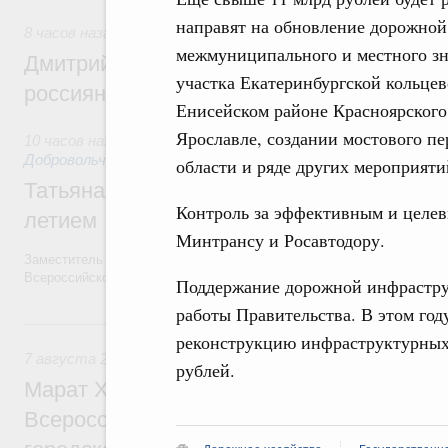
направят на обновление дорожной
8 часов назад
,
Спорт высших достижений и массовый спо
межмуниципального и местного зна
Дмитрий Чернышенко и Михаил Дегтярёв
участка Екатеринбургской кольцев
россиян с Днём физкультурника
Енисейском районе Красноярского
Ярославле, создании мостового п
10 часов назад
,
Социальные инновации. Некоммерческие орг
Добровольчество и волонтёрство. Благотворительност
области и ряде других мероприяти
Татьяна Голикова поздравила волонтёров
Контроль за эффективным и целе
летием
Минтрансу и Росавтодору.
Заместитель Председателя Правительства Татьяна Голикова поздра
Всероссийского общественного движения «Волонтёры-медики» с 10
Поддержание дорожной инфраструк
работы Правительства. В этом год
Вчера
реконструкцию инфраструктурных 
7 августа 2026
,
Экономика городов. Городская среда
рублей.
Марат Хуснуллин провёл заседание ком
Всероссийского конкурса лучших проект