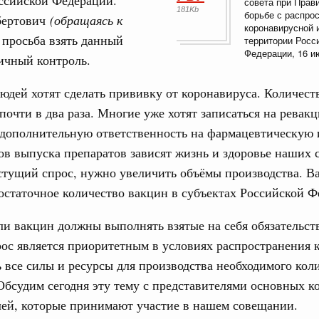
совета при Прав
181Kb
борьбе с распро
бертович
(обращаясь к
труктура для жизни»
коронавирусной 
даний на юге России вырос почти на треть
, просьба взять данный
территории Росс
Федерации, 16 и
ичный контроль.
ровая система. Недвижимость. Оценочная деятельность
равкомиссии в управление «ДОМ.РФ»
юдей хотят сделать прививку от коронавируса. Количес
регионах
почти в два раза. Многие уже хотят записаться на ревак
 дополнительную ответственность на фармацевтическую
туризм в России вырос на 4,3%, въездной –
ов выпуска препаратов зависят жизнь и здоровье наших 
стущий спрос, нужно увеличить объёмы производства. В
оплива
остаточное количество вакцин в субъектах Российской Ф
ие по ситуации на топливном рынке
и вакцин должны выполнять взятые на себя обязательств
ья
рос является приоритетным в условиях распространения 
ы комплексного развития территорий в
 все силы и ресурсы для производства необходимого кол
ализованы в городах ДНР
Обсудим сегодня эту тему с представителями основных к
руда и поддержки занятости
лей, которые принимают участие в нашем совещании.
о итогам стратегической сессии,