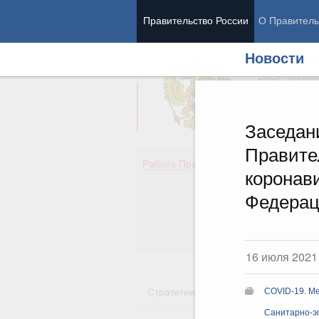
Правительство России
О Правитель
Новости
Председател
Вице-премь
Заседан
Правите
Де
Работа Правительства
коронав
Здо
Обр
Федера
Кул
Об
Гос
16 июля 2021
Стратегии
Государственные пр
COVID-19. Ме
Санитарно-э