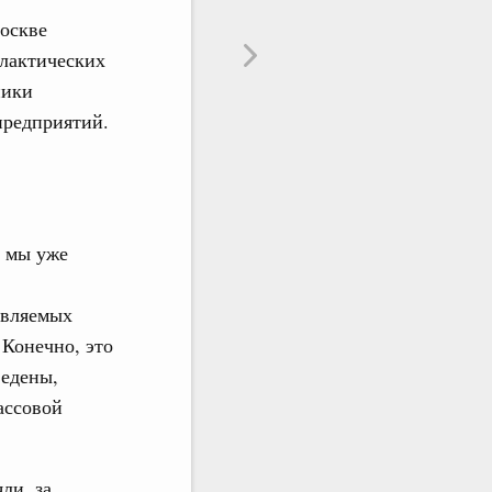
оскве
лактических
ники
 предприятий.
е мы уже
являемых
 Конечно, это
ведены,
ассовой
ли, за