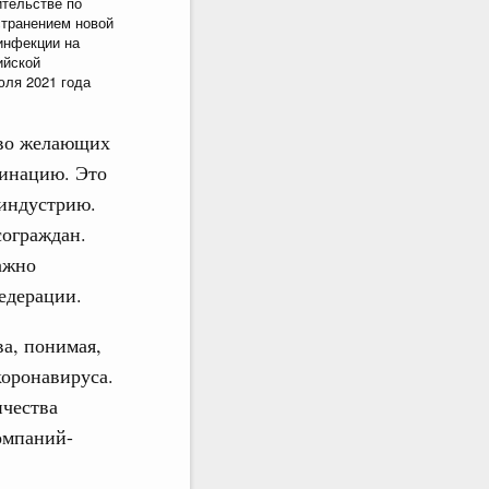
ительстве по
странением новой
инфекции на
ийской
юля 2021 года
тво желающих
цинацию. Это
 индустрию.
сограждан.
ажно
едерации.
а, понимая,
коронавируса.
ичества
омпаний-