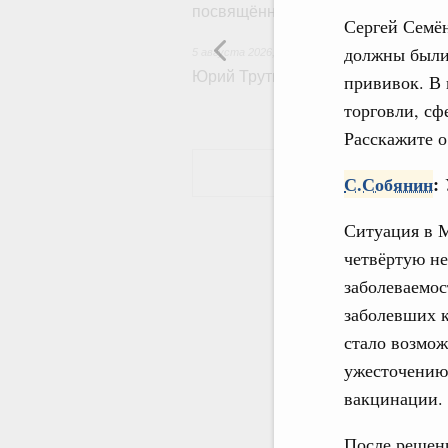
посвящённой повышению произво
Сергей Семё
должны были
5 августа 2026
,
Общие вопросы развития ДФО
Юрий Трутнев: Опубликована пр
прививок. В 
торговли, сф
Расскажите о
С.Собянин
:
Ситуация в М
четвёртую н
заболеваемос
заболевших к
стало возмож
ужесточению 
вакцинации.
После решени