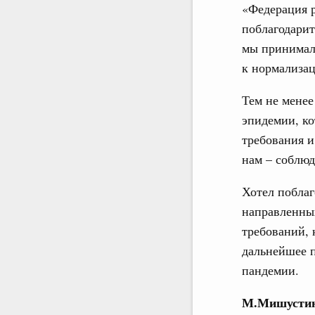
«Федерация р
поблагодарит
мы принимали
к нормализа
Тем не менее
эпидемии, ко
требования 
нам – соблюд
Хотел поблаг
направленных
требований, 
дальнейшее п
пандемии.
М.Мишусти