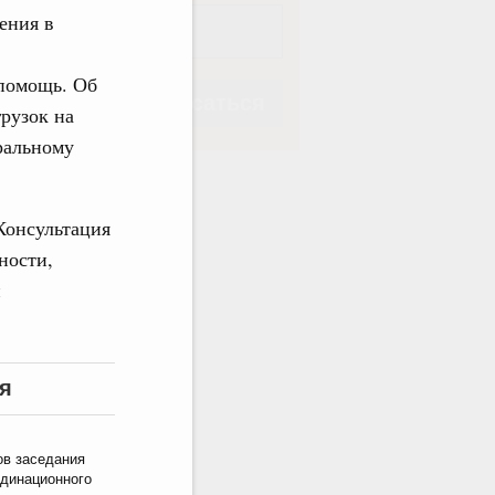
ения в
 помощь. Об
Подписаться
рузок на
ральному
 Консультация
ности,
Подписаться
и
я
ов заседания
динационного