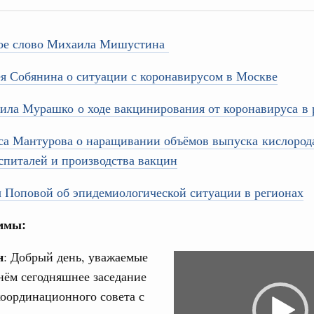
ое слово Михаила Мишустина
я Собянина о ситуации с коронавирусом в Москве
Кален
ила Мурашко о ходе вакцинирования от коронавируса в 
августа, четверг
са Мантурова о наращивании объёмов выпуска кислород
политики
ПН
спиталей и производства вакцин
е Правительственной комиссии по
 Поповой об эпидемиологической ситуации в регионах
тельства
3
иальных объектов федерального значения
ммы:
о заказчика»
10
н
: Добрый день, уважаемые
Video
труктура для жизни»
нём сегодняшнее заседание
Player
17
орожных участков, ведущих к спортивным
оординационного совета с
о нацпроекту «Инфраструктура для жизни»
24