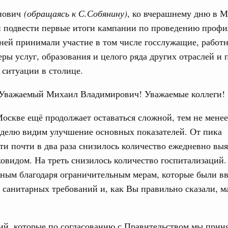
дительности труда
нович
(обращаясь к С.Собянину)
, ко вчерашнему дню в М
 подвести первые итоги кампании по проведению профи
ограмма Спортивных игр ВЭФ-2026
ней принимали участие в том числе госслужащие, работ
1
еры услуг, образования и целого ряда других отраслей и
 ситуации в столице.
Показать еще
Уважаемый Михаил Владимирович! Уважаемые коллеги!
оскве ещё продолжает оставаться сложной, тем не мене
еделю видим улучшение основных показателей. От пика
ти почти в два раза снизилось количество ежедневно вы
овидом. На треть снизилось количество госпитализаций.
ным благодаря ограничительным мерам, которые были в
санитарных требований и, как Вы правильно сказали, м
й, которые по согласованию с Правительством мы приня