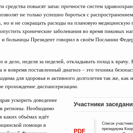
ти средства повысят запас прочности систем здравоохран
тных трассах открылись
позволят не только успешно бороться с распространением
жного сервиса
, но и не сокращать расходы на плановую медицинскую
овации
опустить хронические заболевания во время пиковых наг
о итогам стратегической сессии о
 и больницы Президент говорил в своём Послании Феде
Email
вления научно-технологическим развитием
 августа, среда
то и дело, неделя за неделей, откладывать поход к врачу.
тво
а и вовремя поставленный диагноз – это техника безопас
 объектов ЖКХ обновлено в России при участии
ходима для здоровья и активного долголетия так же, как 
ое прохождение диспансеризации.
орий. ОЭЗ. ТОР. Моногорода
е по реализации проектов института
рав ускорить доведение
льном округе
Участники заседани
 в регионы. Необходимо
в каких объёмах идёт
 фестиваль молодёжи сформировал целое
Список участник
дицинской помощи в
 на себя ответственность за будущее
президиума Коор
PDF
ссийской Федерации.