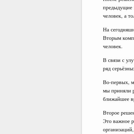
предыдущие 
человек, а т
На сегодняш
Вторым компо
человек.
В связи с у
ряд серьёзны
Во-первых, м
мы приняли р
ближайшее вр
Второе решен
Это важное 
организаций,