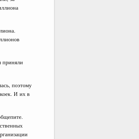
иллиона
лиона.
иллионов
ы приняли
лась, поэтому
коек. И их в
общепите.
ественных
организации