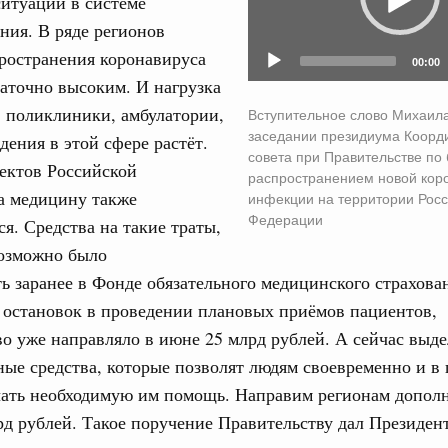
итуации в системе
ния. В ряде регионов
вцов и руководитель Росмолодёжи Григорий
31
ространения коронавируса
ов проекта «Кольцо открытий»
00:00
таточно высоким. И нагрузка
С помощь
юз. Интеграция на пространстве СНГ
 поликлиники, амбулатории,
Вступительное слово Михаил
осуществ
тельственного совета в узком составе
заседании президиума Коорд
дения в этой сфере растёт.
Для поиск
совета при Правительстве по 
сервисо
ектов Российской
рубежными странами (кроме СНГ) на двусторонней основе
распространением новой кор
 встречу с Министром промышленности,
а медицину также
инфекции на территории Рос
Выбра
рана Мохаммадом Атабаком
Федерации
я. Средства на такие траты,
пери
возможно было
Архи
ь заранее в Фонде обязательного медицинского страхова
0 маршрутов научно-популярного туризма в
ятилетия науки и технологий
 остановок в проведении плановых приёмов пациентов,
о уже направляло в июне 25 млрд рублей. А сейчас выд
 отношения со странами СНГ на двусторонней основе
Подпи
ые средства, которые позволят людям своевременно и в
 работе VIII Российско-Киргизского
сийско-Киргизской межрегиональной
чать необходимую им помощь. Направим регионам допол
Ежеднев
д рублей. Такое поручение Правительству дал Президент
Email