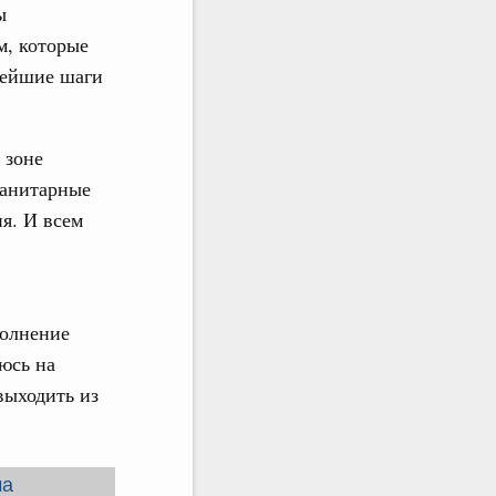
ы
м, которые
нейшие шаги
 зоне
санитарные
я. И всем
полнение
юсь на
выходить из