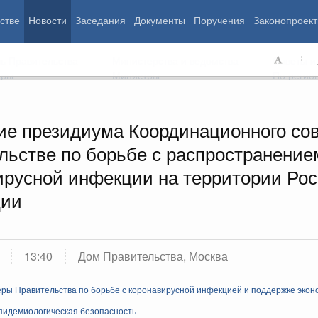
стве
Новости
Заседания
Документы
Поручения
Законопроект
ь Правительства
Министерства и ведомства
Советы и
еры
Министры
По регио
ие президиума Координационного сов
льстве по борьбе с распространение
мография
Занятость и труд
Экология
ирусной инфекции на территории Ро
ровье
Технологическое развитие
Жильё и горо
азование
Экономика. Регулирование
Транспорт и с
ции
ьтура
Финансы
Энергетика
щество
Социальные услуги
Промышленно
ударство
Сельское хоз
13:40
Дом Правительства, Москва
ограммы
Национальные проекты
ры Правительства по борьбе с коронавирусной инфекцией и поддержке экон
пидемиологическая безопасность