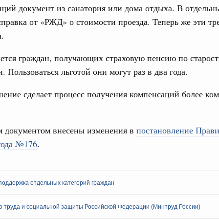
ий документ из санатория или дома отдыха. В отдельн
и администрирования, развитие электронной торговли,
родовольственной безопасности, цифровизация грузовых
справка от «РЖД» о стоимости проезда. Теперь же эти тр
31
ых перевозок, формирование общего финансового
.
С помощь
ется граждан, получающих страховую пенсию по старост
. Интеграция на пространстве СНГ
осуществ
 во встрече Президента Киргизии Садыра
Для поиск
. Пользоваться льготой они могут раз в два года.
участников заседания Евразийского
сервисо
шение сделает процесс получения компенсаций более ко
Выбра
Вчера
пери
политики
 документом внесены изменения в
постановление Прави
Архи
е Правительственной комиссии по
года №176
.
тельства
Подпи
иальных объектов федерального значения
поддержка отдельных категорий граждан
о заказчика»
Ежеднев
 труда и социальной защиты Российской Федерации (Минтруд России)
труктура для жизни»
Email