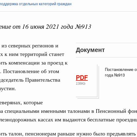
поддержка отдельных категорий граждан
ние от 16 июня 2021 года №913
Кален
 из северных регионов и
Документ
х к ним территорий станет
зование
 рекорд по числу заявлений от абитуриентов
ть компенсации за проезд к
екта «Профессионалитет»
ПН
Постановление о
. Постановление об этом
года №913
PDF
дседатель Правительства
 Интеграция на пространстве СНГ
138Kb
о итогам заседания Евразийского
устин.
3
северянах, которые
 Интеграция на пространстве СНГ
10
за специальными именными талонами в Пенсионный фон
ительственного совета в расширенном
лезнодорожных кассах им выдаются бесплатные проездн
17
едания актуальные задачи углубления интеграции, в том
ить талон, пенсионерам раньше нужно было предъявлять
нствование кооперации в области таможенного
24