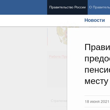
Правительство России
О Правитель
Новости
Председател
Вице-премь
Прави
предо
Де
Работа Правительства
Здо
Обр
пенси
Кул
Об
месту
Гос
Стратегии
Государственные пр
18 июня 2021