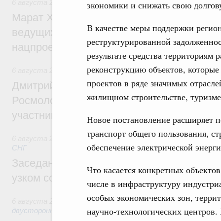
6 августа 2026
,
Национальный проект «Инфраструктура д
экономики и снижать свою долгов
Марат Хуснуллин: Порядка 200 дорожных
В качестве меры поддержки регио
ведущих к спортивным объектам, обновят
реструктурированной задолженно
нацпроекту «Инфраструктура для жизни
результате средства территориям 
реконструкцию объектов, которые
6 августа 2026
,
Молодёжная политика
проектов в ряде значимых отрасле
Дмитрий Чернышенко, Сергей Кравцов и
жилищном строительстве, туризме
Росмолодёжи Григорий Гуров поприветс
участников проекта «Кольцо открытий»
Новое постановление расширяет п
транспорт общего пользования, с
6 августа 2026
,
Евразийский экономический союз. Интегр
обеспечение электрической энерги
СНГ
Заседание Евразийского межправительст
Что касается конкретных объектов
узком составе
числе в инфраструктуру индустри
особых экономических зон, терри
6 августа 2026
,
Экономические отношения с зарубежными 
научно-технологических центров. 
двусторонней основе