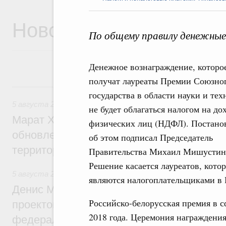
Новости
По общему правилу денежные
Денежное вознаграждение, которо
получат лауреаты Премии Союзно
5 августа, среда
государства в области науки и тех
5 августа 2026
,
Жилищно-коммунальное хозяйство
не будет облагаться налогом на до
Марат Хуснуллин: Более 4,3 тыс. объек
физических лиц (НДФЛ). Постано
обновлено в России при участии Фонда 
об этом подписал Председатель
территорий
Правительства Михаил Мишустин
Решение касается лауреатов, кото
5 августа 2026
,
Инструменты развития территорий. ОЭЗ.
являются налогоплательщиками в 
Денис Мантуров провёл совещание по р
Российско-белорусская премия в с
проектов института кураторства в Ураль
2018 года. Церемония награждения
федеральном округе