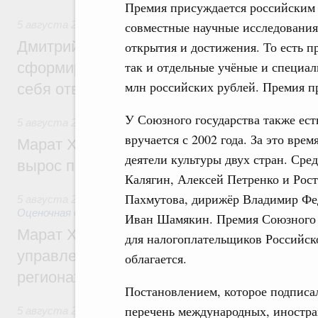
Премия присуждается российским 
5 августа 2026
,
Молодёжная политика
совместные научные исследования 
Дмитрий Чернышенко: Всемирный фести
открытия и достижения. То есть п
так и отдельные учёные и специал
сформировал целое сообщество людей, 
млн российских рублей. Премия пр
себя ответственность за будущее
У Союзного государства также ест
5 августа 2026
,
Национальный проект «Инфраструктура д
вручается с 2002 года. За это вре
Марат Хуснуллин: Ввод нежилых зданий 
деятели культуры двух стран. Сре
вырос почти на треть
Калягин, Алексей Петренко и Рос
Пахмутова, дирижёр Владимир Фед
5 августа 2026
,
Земельные отношения. Кадастровая сист
Оценочная деятельность
Иван Шамякин. Премия Союзного г
Марат Хуснуллин: По решению правкоми
для налогоплательщиков Российск
управление «ДОМ.РФ» перейдёт более 16
облагается.
регионах
Постановлением, которое подписа
перечень международных, иностр
5 августа 2026
,
Внутренний и въездной туризм