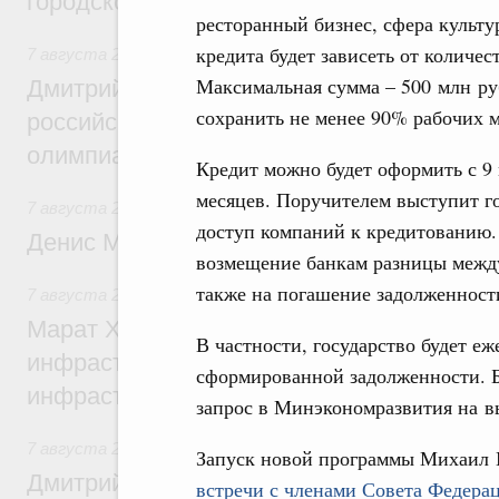
городской среды
ресторанный бизнес, сфера культу
кредита будет зависеть от количес
7 августа 2026
,
Отрасль информационных технологий
Максимальная сумма – 500 млн ру
Дмитрий Чернышенко и Сергей Кравцов 
сохранить не менее 90% рабочих м
российскую сборную с победой на Межд
олимпиаде по искусственному интеллект
Кредит можно будет оформить с 9 м
месяцев. Поручителем выступит г
7 августа 2026
,
Общие вопросы промышленной политики
доступ компаний к кредитованию.
Денис Мантуров посетил Ярославскую о
возмещение банкам разницы между
также на погашение задолженност
7 августа 2026
,
Бюджеты субъектов Федерации. Межбюд
Марат Хуснуллин: 15 объектов спортивн
В частности, государство будет е
инфраструктуры построили и обновили б
сформированной задолженности. Б
инфраструктурным кредитам
запрос в Минэкономразвития на 
7 августа 2026
,
Развитие сельских территорий
Запуск новой программы Михаил
Дмитрий Патрушев: Синхронизация госп
встречи с членами Совета Федера