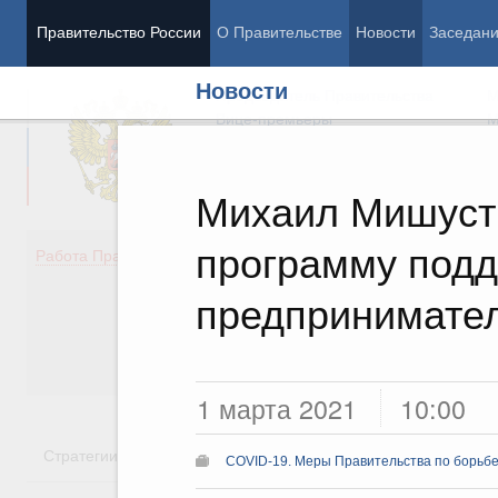
Правительство России
О Правительстве
Новости
Заседан
Новости
Председатель Правительства
М
Вице-премьеры
М
Михаил Мишуст
программу под
Демография
Занято
Работа Правительства
Здоровье
Технол
Образование
Эконом
предпринимате
Культура
Финан
Общество
Социал
Государство
1 марта 2021
10:00
Стратегии
Государственные программы
Национальн
COVID-19. Меры Правительства по борьбе