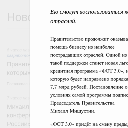
Ею смогут воспользоваться к
Новости
отраслей.
Правительство продолжит оказыва
помощь бизнесу из наиболее
6 часов назад
,
Государственная политика в сфере научных
пострадавших отраслей. Одной из
разработок
такой поддержки станет новая льг
Правительство расширило перечень пре
кредитная программа «ФОТ 3.0», 
которых освобождаются от НДФЛ
которую будет направлено порядк
Постановление от 5 августа 2026 года №978
7,7 млрд рублей. Постановление о
условиях самой программы подпи
7 часов назад
,
Отрасль информационных технологий
Председатель Правительства
Михаил Мишустин дал поручения по итог
Михаил Мишустин.
конференции «Цифровая индустрия пр
России»
«ФОТ 3.0» придёт на смену пред