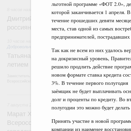
льготной программе «ФОТ 2.0», д
8 часов назад
,
Спорт высших достижений и массовый спо
которой заканчивается 1 апреля. В
Дмитрий Чернышенко и Михаил Дегтярёв
течение прошедших девяти месяце
россиян с Днём физкультурника
места, став одной из самых востр
предпринимателей, пострадавших 
10 часов назад
,
Социальные инновации. Некоммерческие орг
Добровольчество и волонтёрство. Благотворительност
Так как не всем из них удалось ве
Татьяна Голикова поздравила волонтёров
на докризисный уровень, Правите
летием
решило продлить действие програ
новом формате ставка кредита сос
Заместитель Председателя Правительства Татьяна Голикова поздра
Всероссийского общественного движения «Волонтёры-медики» с 10
3%. В течение первого полугодия
заёмщик не будет выплачивать ос
Вчера
долг и проценты по кредиту. Во в
7 августа 2026
,
Экономика городов. Городская среда
полугодии это можно будет делат
Марат Хуснуллин провёл заседание ком
Принять участие в новой программ
Всероссийского конкурса лучших проект
компании из наименее восстанови