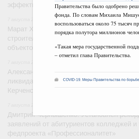
эффективность поддержки сельских тер
Правительства было одобрено реше
фонда. По словам Михаила Мишус
7 августа 2026
,
Экономика городов. Городская среда
воспользоваться около 75 тысяч п
Марат Хуснуллин: «Единый заказчик» з
порядка полутора миллионов чело
строительство и реконструкцию более 3
«Такая мера государственной подд
объектов
– отметил глава Правительства.
7 августа 2026
,
Чрезвычайные ситуации и ликвидация их 
Александр Козлов провёл заседание пра
ликвидации последствий чрезвычайной с
COVID-19. Меры Правительства по борьбе
Керченском проливе
7 августа 2026
,
Среднее профессиональное образование
Дмитрий Чернышенко: Установлен рекорд
заявлений от абитуриентов колледжей и
федпроекта «Профессионалитет»