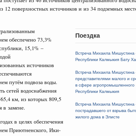
а поступает из 46 источников централизованного водосн
из 12 поверхностных источников и из 34 подземных мес
вцов и руководитель Росмолодёжи Григорий
31
ов проекта «Кольцо открытий»
трализованным
С помощь
юз. Интеграция на пространстве СНГ
Поездка
осуществ
ием обеспечено 73,3%
тельственного совета в узком составе
Для поиск
спублики, 15,1% –
сервисо
рубежными странами (кроме СНГ) на двусторонней основе
Встреча Михаила Мишустина 
водой
 встречу с Министром промышленности,
Республики Калмыкия Бату Х
Выбра
лизованных источников
рана Мохаммадом Атабаком
пери
еспечиваются
Встреча Михаила Мишустина 
представителями малого и ср
ем путём подвоза воды.
Архи
0 маршрутов научно-популярного туризма в
в сфере агропромышленного 
ть сетей водоснабжения
ятилетия науки и технологий
Республики Калмыкия
565,4 км, из которых 809,5
Встреча Михаила Мишустина 
 отношения со странами СНГ на двусторонней основе
 в замене.
Подпи
пострадавшего от взрыва быто
 работе VIII Российско-Киргизского
жилого дома в Элисте
сийско-Киргизской межрегиональной
годах в целях обеспечения
Ежеднев
ием Приютненского, Ики-
Email