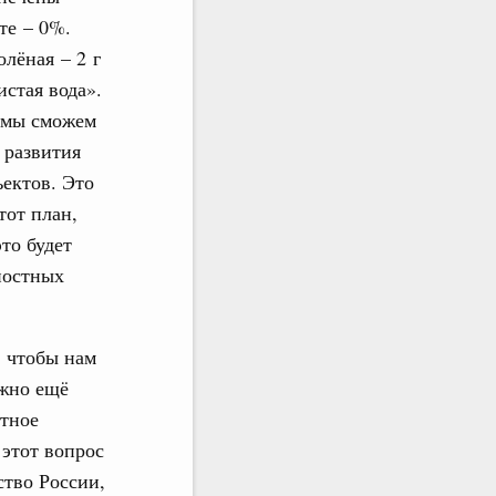
те – 0%.
олёная – 2 г
стая вода».
и мы сможем
 развития
ектов. Это
тот план,
то будет
ностных
: чтобы нам
ужно ещё
тное
 этот вопрос
ство России,