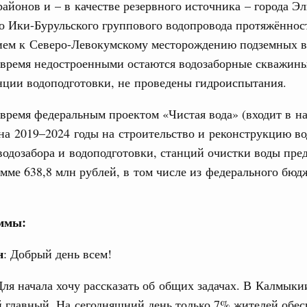
районов и – в качестве резервного источника – города Э
тных трассах открылись
о Ики-Бурульского группового водопровода протяжённос
жного сервиса
ием к Северо-Левокумскому месторождению подземных в
 время недостроенными остаются водозаборные скважины
овации
о итогам стратегической сессии о
нции водоподготовки, не проведены гидроиспытания.
Email
вления научно-технологическим развитием
время федеральным проектом «Чистая вода» (входит в н
 августа, среда
на 2019–2024 годы на строительство и реконструкцию во
тво
одозабора и водоподготовки, станций очистки воды пре
 объектов ЖКХ обновлено в России при участии
умме 638,8 млн рублей, в том числе из федерального бюдж
орий. ОЭЗ. ТОР. Моногорода
аммы:
е по реализации проектов института
льном округе
н
: Добрый день всем!
 фестиваль молодёжи сформировал целое
Для начала хочу рассказать об общих задачах. В Калмыки
 на себя ответственность за будущее
 главный. На сегодняшний день только 7% жителей обе