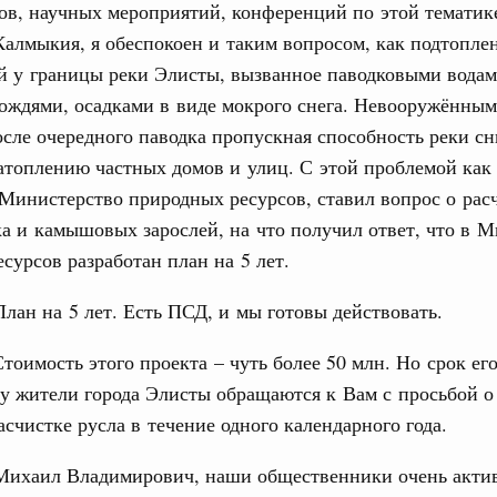
ов, научных мероприятий, конференций по этой тематик
алмыкия, я обеспокоен и таким вопросом, как подтопле
й у границы реки Элисты, вызванное паводковыми водам
ождями, осадками в виде мокрого снега. Невооружённым
осле очередного паводка пропускная способность реки сн
атоплению частных домов и улиц. С этой проблемой как
Министерство природных ресурсов, ставил вопрос о рас
ка и камышовых зарослей, на что получил ответ, что в 
сурсов разработан план на 5 лет.
План на 5 лет. Есть ПСД, и мы готовы действовать.
Стоимость этого проекта – чуть более 50 млн. Но срок е
му жители города Элисты обращаются к Вам с просьбой 
асчистке русла в течение одного календарного года.
Михаил Владимирович, наши общественники очень актив