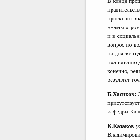
В конце прош
правительст
проект по во
нужны огром
и в социальн
вопрос по во
на долгие го
полноценно д
конечно, реш
результат точ
Б.Хасиков:
присутствует
кафедры Калм
К.Казаков
(
Владимирович