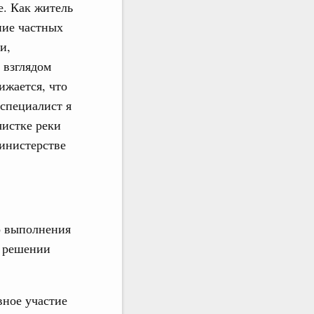
е. Как житель
ние частных
и,
 взглядом
ижается, что
 специалист я
чистке реки
Министерстве
го выполнения
о решении
ное участие