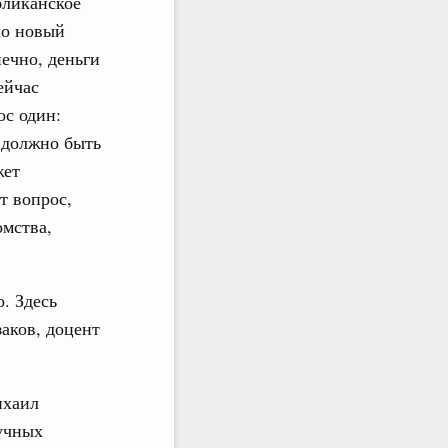
бликанское
ло новый
ечно, деньги
ейчас
ос один:
 должно быть
жет
т вопрос,
омства,
. Здесь
аков, доцент
хаил
аучных