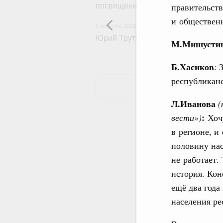
правительств
посвящённой повышению произво
и обществен
5 августа 2026
,
Общие вопросы развития ДФО
Юрий Трутнев: Опубликована пр
М.Мишусти
Б.Хасиков
: 
республиканс
Л.Иванова
(
:
вести»)
Хочу
в регионе, и
половину нас
не работает.
история. Кон
ещё два года
населения ре