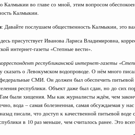
о Калмыкии во главе со мной, этим вопросом обеспокое
дительности труда
ность Калмыкии.
ограмма Спортивных игр ВЭФ-2026
н
: Давайте послушаем общественность Калмыкии, это ва
1
Здесь присутствует Иванова Лариса Владимировна, корр
кой интернет-газеты «Степные вести».
Показать еще
корреспондент республиканской интернет-газеты «Степ
 сказать о Левокумском водопроводе. О нём много писа
 федеральные СМИ. Он должен был обеспечить питьевой
еления республики. Объект даже был сдан, но до сих по
 Там были хищения. Мы как журналисты ждём, чем закон
ечно, вода – самая болезненная, самая обсуждаемая у на
 назад писали, что доступ к качественной питьевой воде 
спублики в 10 раз меньше, чем считалось ранее. Это всег