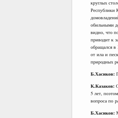
круглых стол
Республики К
домовладени
обильными д
видно, что п
приводит к з
обращался в 
от ила и пес
природных ре
Б.Хасиков:
К.Казаков:
5 лет, поэто
вопроса по р
Б.Хасиков: