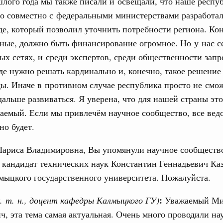
лого года мы также писали и освещали, что наше респу
во совместно с федеральными министерствами разработа
де, который позволил уточнить потребности региона. Кон
ные, должно быть финансирование огромное. Но у нас с
ых сетях, и среди экспертов, среди общественности запр
де нужно решать кардинально и, конечно, такое решение
ды. Иначе в противном случае республика просто не смо
альше развиваться. Я уверена, что для нашей страны это
аемый. Если мы привлечём научное сообщество, все вед
но будет.
Лариса Владимировна, Вы упомянули научное сообщество
 кандидат технических наук Константин Геннадьевич Каз
ыцкого государственного университета. Пожалуйста.
:
к. т. н., доцент кафедры Калмыцкого ГУ)
Уважаемый Ми
, эта тема самая актуальная. Очень много проводили н