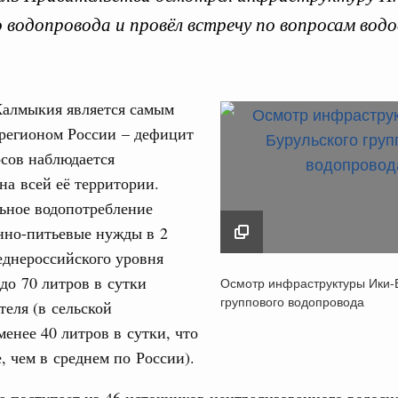
о водопровода и провёл встречу по вопросам во
.
Калмыкия является самым
Кален
регионом России – дефицит
августа, четверг
сов наблюдается
на всей её территории.
политики
ПН
е Правительственной комиссии по
ьное водопотребление
нно-питьевые нужды в 2
еднероссийского уровня
тельства
Осмотр инфраструкт
3
иальных объектов федерального значения
 до 70 литров в сутки
Осмотр инфраструктуры Ики-
Бурульского группов
о заказчика»
группового водопровода
теля (в сельской
водопровода
10
менее 40 литров в сутки, что
труктура для жизни»
2 февраля 2021
е, чем в среднем по России).
17
орожных участков, ведущих к спортивным
о нацпроекту «Инфраструктура для жизни»
24