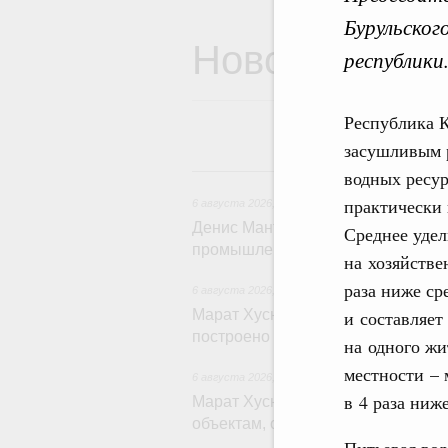
Бурульског
Новости
республики
Республика 
засушливым 
6 
водных ресур
практически 
6 августа 2026
,
Общие вопросы промышленной 
Денис Мантуров провёл заседани
Среднее удел
промышленности
на хозяйстве
раза ниже ср
6 августа 2026
,
Регулирование в сфере строи
Марат Хуснуллин: Более 130 соц
и составляет
построено под контролем «Единог
на одного жи
местности – 
6 августа 2026
,
Национальный проект «Инфрас
в 4 раза ниж
Марат Хуснуллин: Порядка 200 д
объектам, обновят в 2026 году п