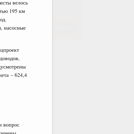
листы велось
тью 195 км
од.
, насосные
Подписаться
ацпроект
доводов,
дусмотрены
Подписаться
ета – 624,4
и вопрос
спечены