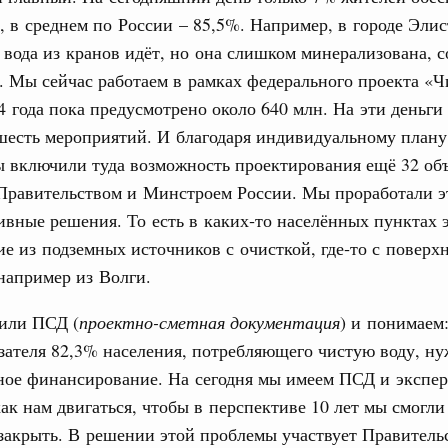
, в среднем по России – 85,5%. Например, в городе Элис
труктура для жизни»
даний на юге России вырос почти на треть
с вода из кранов идёт, но она слишком минерализована, с
. Мы сейчас работаем в рамках федерального проекта «Чи
ровая система. Недвижимость. Оценочная деятельность
4 года пока предусмотрено около 640 млн. На эти деньг
равкомиссии в управление «ДОМ.РФ»
шесть мероприятий. И благодаря индивидуальному плану
регионах
 включили туда возможность проектирования ещё 32 объ
Правительством и Минстроем России. Мы проработали э
туризм в России вырос на 4,3%, въездной –
ивные решения. То есть в каких‑то населённых пунктах э
е из подземных источников с очисткой, где‑то с поверх
оплива
например из Волги.
ие по ситуации на топливном рынке
или ПСД (
проектно-сметная документация
) и понимаем
ья
зателя 82,3% населения, потребляющего чистую воду, н
ы комплексного развития территорий в
ализованы в городах ДНР
ное финансирование. На сегодня мы имеем ПСД и экспер
ак нам двигаться, чтобы в перспективе 10 лет мы смогли
руда и поддержки занятости
акрыть. В решении этой проблемы участвует Правитель
о итогам стратегической сессии,