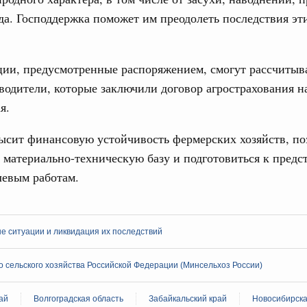
труктура для жизни»
да. Господдержка поможет им преодолеть последствия эт
даний на юге России вырос почти на треть
31
ровая система. Недвижимость. Оценочная деятельность
ции, предусмотренные распоряжением, смогут рассчитыв
С помощь
равкомиссии в управление «ДОМ.РФ»
осуществ
водители, которые заключили договор агрострахования н
регионах
Для поиск
я.
сервисо
туризм в России вырос на 4,3%, въездной –
ысит финансовую устойчивость фермерских хозяйств, по
Выбра
 материально-техническую базу и подготовиться к пред
пери
левым работам.
оплива
Архи
ие по ситуации на топливном рынке
ья
 ситуации и ликвидация их последствий
ы комплексного развития территорий в
Подпи
ализованы в городах ДНР
 сельского хозяйства Российской Федерации (Минсельхоз России)
Ежеднев
руда и поддержки занятости
о итогам стратегической сессии,
Email
ай
Волгоградская область
Забайкальский край
Новосибирска