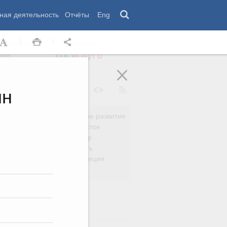
ная деятельность
Отчёты
Eng
 комиссии
Обращения
нам
лн
Региональное развитие
да
Дальний Восток
вязь
Россия и мир
Безопасность
сть
Право и юстиция
яйство