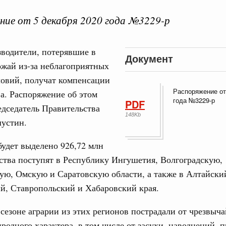
ие от 5 декабря 2020 года №3229-р
водители, потерявшие в
Документ
ожай из-за неблагоприятных
Кален
ловий, получат компенсации
 августа, среда
Распоряжение от
ва. Распоряжение об этом
года №3229-р
PDF
тво
дседатель Правительства
ПН
 объектов ЖКХ обновлено в России при участии
148Kb
устин.
удет выделено 926,72 млн
орий. ОЭЗ. ТОР. Моногорода
3
ства поступят в Республику Ингушетия, Волгоградскую,
е по реализации проектов института
льном округе
ю, Омскую и Саратовскую области, а также в Алтайски
10
й, Ставропольский и Хабаровский края.
17
 фестиваль молодёжи сформировал целое
езоне аграрии из этих регионов пострадали от чрезвыч
 на себя ответственность за будущее
родного характера, в том числе от засухи, наводнений, 
24