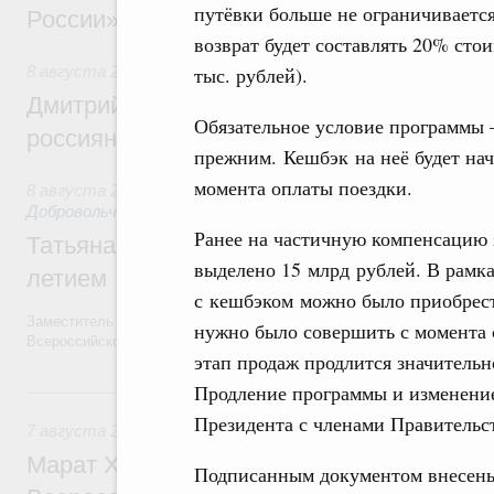
путёвки больше не ограничивается
России»
возврат будет составлять 20% стои
8 августа 2026
,
Спорт высших достижений и массовый сп
тыс. рублей).
Дмитрий Чернышенко и Михаил Дегтярёв
Обязательное условие программы 
россиян с Днём физкультурника
прежним. Кешбэк на неё будет нач
момента оплаты поездки.
8 августа 2026
,
Социальные инновации. Некоммерческие ор
Добровольчество и волонтёрство. Благотворительност
Ранее на частичную компенсацию 
Татьяна Голикова поздравила волонтёров
выделено 15 млрд рублей. В рамк
летием
с кешбэком можно было приобрести
Заместитель Председателя Правительства Татьяна Голикова поздра
нужно было совершить с момента с
Всероссийского общественного движения «Волонтёры-медики» с 10
этап продаж продлится значительн
Продление программы и изменение
7 августа, пятница
Президента с членами Правительст
7 августа 2026
,
Экономика городов. Городская среда
Марат Хуснуллин провёл заседание ком
Подписанным документом внесен