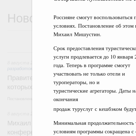
Новости
Россияне смогут воспользоваться
условиях. Постановление об этом
Михаил Мишустин.
Срок предоставления туристическ
8 августа, суббота
услуги продлевается до 10 января 
8 августа 2026
,
Государственная политика в сфере научны
года. Теперь в программе смогут
разработок
участвовать не только отели и
Правительство расширило перечень пре
туроператоры, но и
которых освобождаются от НДФЛ
туристические агрегаторы. Даты н
окончания
Постановление от 5 августа 2026 года №978
продаж туруслуг с кешбэком буду
8 августа 2026
,
Отрасль информационных технологий
Минимальная продолжительность 
Михаил Мишустин дал поручения по итог
условиям программы сокращена с 4
конференции «Цифровая индустрия пр