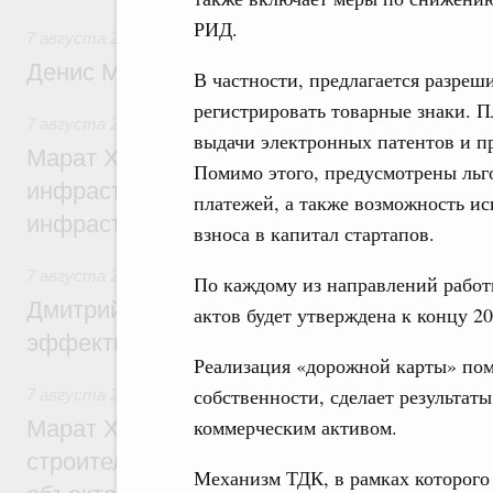
РИД.
7 августа 2026
,
Общие вопросы промышленной политики
Денис Мантуров посетил Ярославскую о
В частности, предлагается разреш
регистрировать товарные знаки. 
7 августа 2026
,
Бюджеты субъектов Федерации. Межбюд
выдачи электронных патентов и п
Марат Хуснуллин: 15 объектов спортивн
Помимо этого, предусмотрены льг
инфраструктуры построили и обновили б
платежей, а также возможность ис
инфраструктурным кредитам
взноса в капитал стартапов.
7 августа 2026
,
Развитие сельских территорий
По каждому из направлений работ
Дмитрий Патрушев: Синхронизация госп
актов будет утверждена к концу 20
эффективность поддержки сельских тер
Реализация «дорожной карты» пом
собственности, сделает результа
7 августа 2026
,
Экономика городов. Городская среда
коммерческим активом.
Марат Хуснуллин: «Единый заказчик» з
строительство и реконструкцию более 3
Механизм ТДК, в рамках которого 