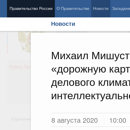
Правительство России
О Правительстве
Новости
Заседан
Новости
Председатель Правительства
М
Вице-премьеры
М
Михаил Мишуст
«дорожную кар
Демография
Занято
Работа Правительства
Здоровье
Технол
Образование
Эконом
делового клима
Культура
Финан
Общество
Социал
интеллектуальн
Государство
8 августа 2020
10:00
Стратегии
Государственные программы
Национальн