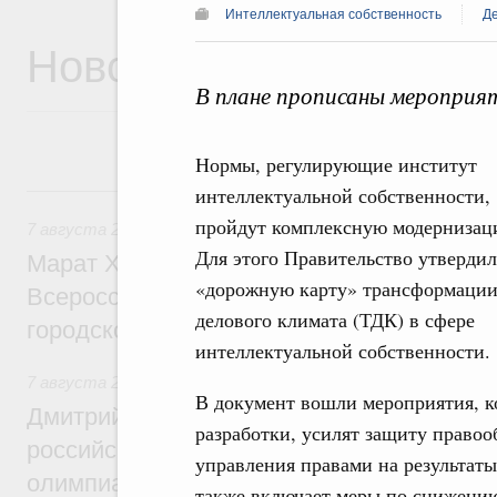
Интеллектуальная собственность
Де
Новости
В плане прописаны мероприят
Нормы, регулирующие институт
7 августа, пятница
интеллектуальной собственности,
пройдут комплексную модернизац
7 августа 2026
,
Экономика городов. Городская среда
Для этого Правительство утверди
Марат Хуснуллин провёл заседание ком
«дорожную карту» трансформаци
Всероссийского конкурса лучших проект
делового климата (ТДК) в сфере
городской среды
интеллектуальной собственности.
7 августа 2026
,
Отрасль информационных технологий
В документ вошли мероприятия, к
Дмитрий Чернышенко и Сергей Кравцов 
разработки, усилят защиту правоо
российскую сборную с победой на Межд
управления правами на результаты
олимпиаде по искусственному интеллект
также включает меры по снижению