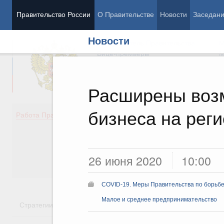
Правительство России
О Правительстве
Новости
Заседан
Новости
Председатель Правительства
М
Вице-премьеры
М
Расширены воз
бизнеса на рег
Демография
Занято
Работа Правительства
Здоровье
Технол
Образование
Эконом
Культура
Финан
Общество
Социал
26 июня 2020
10:00
Государство
COVID-19. Меры Правительства по борьбе
Малое и среднее предпринимательство
Стратегии
Государственные программы
Национальн