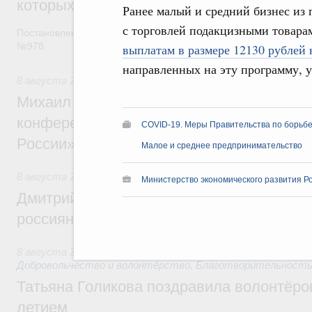
которых освобождаются от НДФЛ
Ранее малый и средний бизнес из 
с торговлей подакцизными товара
Постановление от 5 августа 2026 года
№978
выплатам в размере 12130 рублей 
направленных на эту программу, 
8 августа 2026
,
Отрасль информационных технологий
Михаил Мишустин дал поручения по итог
конференции «Цифровая индустрия пр
COVID-19. Меры Правительства по борьбе
России»
Малое и среднее предпринимательство
8 августа 2026
,
Спорт высших достижений и массовый сп
Министерство экономического развития Р
Дмитрий Чернышенко и Михаил Дегтярёв
россиян с Днём физкультурника
8 августа 2026
,
Социальные инновации. Некоммерческие ор
Добровольчество и волонтёрство. Благотворительност
Татьяна Голикова поздравила волонтёров
летием