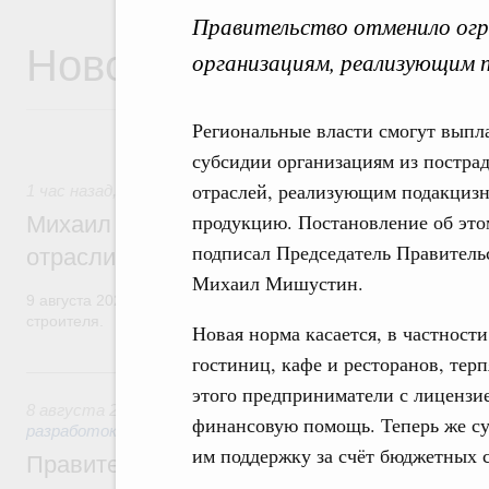
Правительство отменило огр
Новости
организациям, реализующим 
Региональные власти смогут выпл
субсидии организациям из постра
отраслей, реализующим подакциз
1 час назад
,
Регулирование в сфере строительства
продукцию. Постановление об это
Михаил Мишустин поздравил работников
подписал Председатель Правитель
отрасли с профессиональным празднико
Михаил Мишустин.
9 августа 2026 года отмечается профессиональный праздник –
строителя.
Новая норма касается, в частности
гостиниц, кафе и ресторанов, тер
Вчера
этого предприниматели с лицензие
8 августа 2026
,
Государственная политика в сфере научны
финансовую помощь. Теперь же с
разработок
им поддержку за счёт бюджетных с
Правительство расширило перечень пре