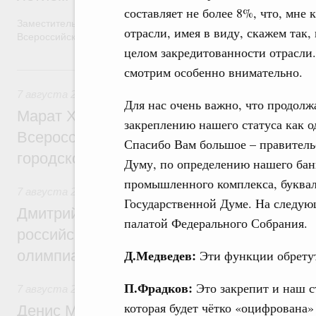
составляет не более 8%, что, мне
Заместитель Председателя Правительства Татьяна Голикова п
отрасли, имея в виду, скажем так,
Всероссийского общественного движения «Волонтёры-медики»
целом закредитованности отрасли.
7 августа, пятница
смотрим особенно внимательно.
7 августа 2026
,
Экономика городов. Городская среда
Для нас очень важно, что продолж
Марат Хуснуллин провёл заседание ком
закреплению нашего статуса как о
Всероссийского конкурса лучших проект
Спасибо Вам большое – правитель
городской среды
Думу, по определению нашего банк
промышленного комплекса, буквал
7 августа 2026
,
Отрасль информационных технологий
Государственной Думе. На следую
Дмитрий Чернышенко и Сергей Кравцов 
палатой Федерального Собрания.
российскую сборную с победой на Межд
Д.Медведев:
олимпиаде по искусственному интеллект
Эти функции обретут
П.Фрадков:
Это закрепит и наш с
7 августа 2026
,
Общие вопросы промышленной политики
которая будет чётко «оцифрована»
Денис Мантуров посетил Ярославскую о