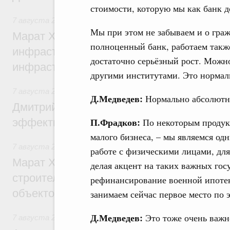
стоимости, которую мы как банк 
7 августа 2026
,
Бюджеты субъектов Федерации. Межбюд
Мы при этом не забываем и о граж
Марат Хуснуллин: 15 объектов спортивн
полноценный банк, работаем также
инфраструктуры построили и обновили б
достаточно серьёзный рост. Можно
инфраструктурным кредитам
другими институтами. Это нормал
7 августа 2026
,
Развитие сельских территорий
Д.Медведев:
Нормально абсолютно
Дмитрий Патрушев: Синхронизация госп
П.Фрадков:
эффективность поддержки сельских тер
По некоторым продукт
малого бизнеса, – мы являемся одн
7 августа 2026
,
Экономика городов. Городская среда
работе с физическими лицами, дл
Марат Хуснуллин: «Единый заказчик» з
делая акцент на таких важных гос
строительство и реконструкцию более 3
рефинансирование военной ипотек
объектов
занимаем сейчас первое место по 
Д.Медведев:
Это тоже очень важн
7 августа 2026
,
Чрезвычайные ситуации и ликвидация их 