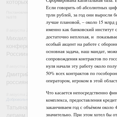
Сформирована капитальная база. 
которых освобождаются от НДФЛ
Если говорить об абсолютных цифр
Постановление от 5 августа 2026 года
трлн рублей, за год они выросли 
№978
лучше плановой, – около 15 млрд 
именно как банковский институт с
8 августа 2026
,
Отрасль информационных технологий
достаточно неплохая, и показывае
Михаил Мишустин дал поручения по итог
особый акцент на работе с оборо
конференции «Цифровая индустрия пр
основная задача, наш мандат, мож
России»
сопровождения контрактов по гос
нуля начали эту работу около пол
8 августа 2026
,
Спорт высших достижений и массовый сп
50% всех контрактов по гособорон
Дмитрий Чернышенко и Михаил Дегтярёв
оператором, игроком в этой облас
россиян с Днём физкультурника
Что касается непосредственно ф
8 августа 2026
,
Социальные инновации. Некоммерческие ор
комплекса, предоставления креди
Добровольчество и волонтёрство. Благотворительност
заканчиваем год с объёмом около 
Татьяна Голикова поздравила волонтёров
значительно. При этом хотел бы о
летием