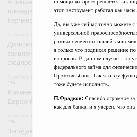
помощи которого решается жилищ
Александр Козлов провёл заседание пра
этот инструмент работал как часы.
ликвидации последствий чрезвычайной с
Керченском проливе
Да, вы уже сейчас точно можете с
универсальной правоспособностью
7 августа 2026
,
Среднее профессиональное образование
разных сегментах нашей экономик
Дмитрий Чернышенко: Установлен рекорд
я только что подписал решение п
заявлений от абитуриентов колледжей и
вопросов. В данном случае – по 
федпроекта «Профессионалитет»
федерального займа для физически
Промсвязьбанк. Так что эту функ
7 августа 2026
,
Евразийский экономический союз. Интегр
СНГ
тоже будете исполнять.
Комментарий Алексея Оверчука по итога
П.Фрадков:
Спасибо огромное за 
Евразийского межправительственного со
как для банка, и я уверен, что она
7 августа 2026
,
Евразийский экономический союз. Интегр
СНГ
Заседание Евразийского межправительст