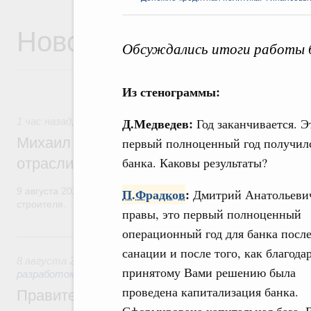
Новости
Обсуждались итоги работы ба
Из стенограммы:
Д.Медведев:
1 час назад
,
Регулирование в сфере строительства
Год заканчивается. Э
Михаил Мишустин поздравил работников
первый полноценный год получил
банка. Каковы результаты?
отрасли с профессиональным празднико
9 августа 2026 года отмечается профессиональный праздник –
П.Фрадков
:
Дмитрий Анатольеви
строителя.
правы, это первый полноценный
операционный год для банка посл
Вчера
санации и после того, как благода
8 августа 2026
,
Государственная политика в сфере научны
принятому Вами решению была
разработок
проведена капитализация банка.
Правительство расширило перечень пре