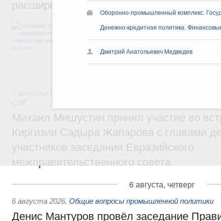
расширенном составе
Оборонно-промышленный комплекс. Госу
В повестке заседания актуальные задачи 
Денежно-кредитная политика. Финансовы
числе совершенствование кооперации в о
регулирования и администрирования, разв
обеспечение продовольственной безопасн
Дмитрий Анатольевич Медведев
железнодорожных перевозок, формирован
рынка.
7 августа 2026
,
Евразийский экономический союз. Интегр
СНГ
Михаил Мишустин принял участие во вст
Киргизии Садыра Жапарова с главами де
участников заседания Евразийского
межправительственного совета
6 августа, четверг
6 августа 2026
,
Общие вопросы промышленной политики
Денис Мантуров провёл заседание Прав