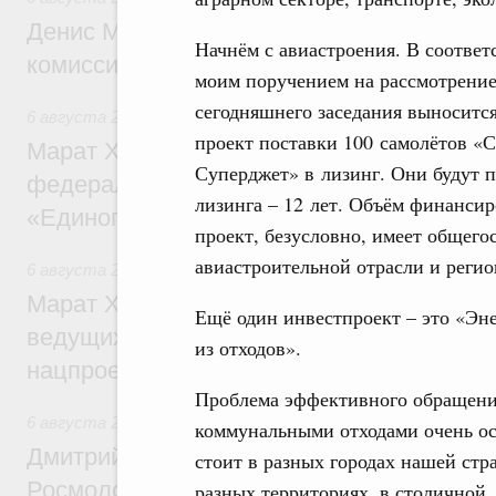
Денис Мантуров провёл заседание Прав
Начнём с авиастроения. В соответ
комиссии по промышленности
моим поручением на рассмотрени
сегодняшнего заседания выноситс
6 августа 2026
,
Регулирование в сфере строительства
проект поставки 100 самолётов «
Марат Хуснуллин: Более 130 социальных
Суперджет» в лизинг. Они будут по
федерального значения построено под к
лизинга – 12 лет. Объём финансир
«Единого заказчика»
проект, безусловно, имеет общего
авиастроительной отрасли и регио
6 августа 2026
,
Национальный проект «Инфраструктура д
Марат Хуснуллин: Порядка 200 дорожных
Ещё один инвестпроект – это «Эн
ведущих к спортивным объектам, обновят
из отходов».
нацпроекту «Инфраструктура для жизни
Проблема эффективного обращени
6 августа 2026
,
Молодёжная политика
коммунальными отходами очень о
Дмитрий Чернышенко, Сергей Кравцов и
стоит в разных городах нашей стр
Росмолодёжи Григорий Гуров поприветс
разных территориях, в столичной