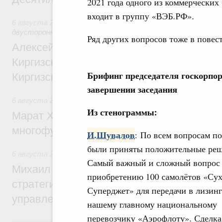
2021 года одного из коммерческих
входит в группу «ВЭБ.РФ».
6 августа 2026
,
Экономические и гуманитарные отношения
двусторонней основе
Ряд других вопросов тоже в повес
Алексей Оверчук принял участие в работе
Киргизского экономического форума и XII
Брифинг председателя госкорп
Киргизской межрегиональной конференц
завершении заседания
6 августа 2026
,
Дорожное хозяйство
Из стенограммы:
Марат Хуснуллин: На двух скоростных т
многофункциональные зоны дорожного с
И.Шувалов
: По всем вопросам п
были приняты положительные реш
6 августа 2026
,
Технологическое развитие. Инновации
Самый важный и сложный вопрос
Михаил Мишустин дал поручения по ито
приобретению 100 самолётов «Су
стратегической сессии о совершенствов
Суперджет» для передачи в лизинг
управления научно-технологическим раз
нашему главному национальному
перевозчику «Аэрофлоту». Сделка
5 августа, среда