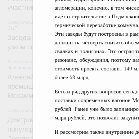
участников проекта «Кольцо открытий»
агломерации, конечно, в том числе
идёт о строительстве в Подмоско
6 августа 2026
,
Евразийский экономический союз. Интегр
термической переработке коммуна
СНГ
Эти заводы будут построены в рам
Заседание Евразийского межправительст
должны на четверть снизить объём
узком составе
свалках и полигонах. Это острая
резонанс, обсуждения, поэтому в
6 августа 2026
,
Экономические отношения с зарубежными 
стоимость проекта составит 149 мл
двусторонней основе
Алексей Оверчук провёл рабочую встреч
более 68 млрд.
промышленности, недропользования и т
Есть и ряд других вопросов сегод
Мохаммадом Атабаком
поставки современных вагонов Мо
рублей. Ранее уже было запланиро
6 августа 2026
,
Внутренний и въездной туризм
млрд рублей, это позволит закупит
Дмитрий Чернышенко: Порядка 110 марш
популярного туризма в 35 регионах созд
И рассмотрим также внутренние д
Десятилетия науки и технологий