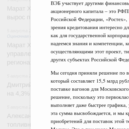
ВЭБ участвует другими финансовы
Марат Хуснуллин: Ввод нежилых зданий 
акционерного капитала – это РФП
вырос почти на треть
Российской Федерации, «Ростех», 
зрения кредитования интересно для
5 августа 2026
,
Земельные отношения. Кадастровая сист
как для государственной корпорац
Оценочная деятельность
надеемся знания и компетенции, к
Марат Хуснуллин: По решению правкоми
осуществляющими этот проект, ти
управление «ДОМ.РФ» перейдёт более 16
других субъектах Российской Фед
регионах
Мы сегодня приняли решение по 
5 августа 2026
,
Внутренний и въездной туризм
который составляет 15,5 млрд рубл
Дмитрий Чернышенко: Внутренний туриз
поставке вагонов для Московского
на 4,3%, въездной – на 20,1%
решение, поскольку это первоклас
выполняет даже быстрее графика, 
5 августа 2026
,
Оборот бензина и дизельного топлива
эта сумма высвобождается, и мы 
Александр Новак провёл совещание по с
приобретений для поставок этой 
топливном рынке