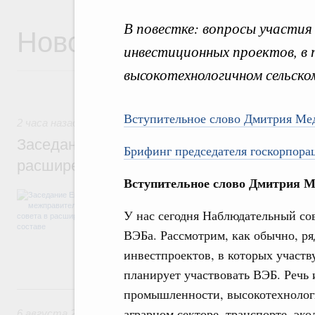
В повестке: вопросы участия
Новости
инвестиционных проектов, в 
высокотехнологичном сельском
Вступительное слово Дмитрия Ме
2 часа назад
,
Евразийский экономический союз. Интеграци
Заседание Евразийского межправительст
Брифинг председателя госкорпора
расширенном составе
Вступительное слово Дмитрия М
В повестке заседания актуальные задачи 
числе совершенствование кооперации в о
У нас сегодня Наблюдательный со
регулирования и администрирования, разв
обеспечение продовольственной безопасн
ВЭБа. Рассмотрим, как обычно, ря
железнодорожных перевозок, формирован
инвестпроектов, в которых участв
рынка.
планирует участвовать ВЭБ. Речь 
Вчера
промышленности, высокотехноло
аграрном секторе, транспорте, эко
6 августа 2026
,
Общие вопросы промышленной политики