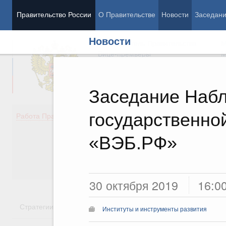
Правительство России
О Правительстве
Новости
Заседан
Новости
Председатель Правительства
М
Вице-премьеры
М
Заседание Набл
государственно
Демография
Занято
Работа Правительства
Здоровье
Технол
Образование
Эконом
«ВЭБ.РФ»
Культура
Финан
Общество
Социал
Государство
30 октября 2019
16:0
Стратегии
Государственные программы
Национальн
Институты и инструменты развития