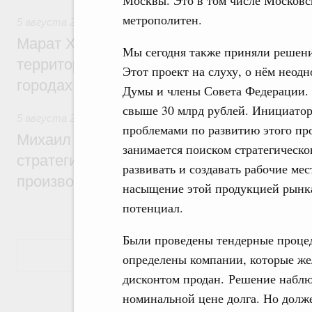
Москвы. Это в том числе Московс
метрополитен.
5 августа 2026
,
Жилищная политика, рынок жилья
Марат Хуснуллин: Первые проекты компл
Мы сегодня также приняли решени
территорий в Донбассе и Новороссии бу
Этот проект на слуху, о нём неод
городах ДНР
Думы и члены Совета Федерации. 
свыше 30 млрд рублей. Инициатор
5 августа 2026
,
Вопросы производительности труда и по
проблемами по развитию этого про
Михаил Мишустин дал поручения по ито
занимается поиском стратегическо
стратегической сессии, посвящённой п
развивать и создавать рабочие мес
производительности труда
насыщение этой продукцией рынк
потенциал.
Были проведены тендерные процед
Показать еще
определены компании, которые жел
дисконтом продан. Решение наблюд
номинальной цене долга. Но долже