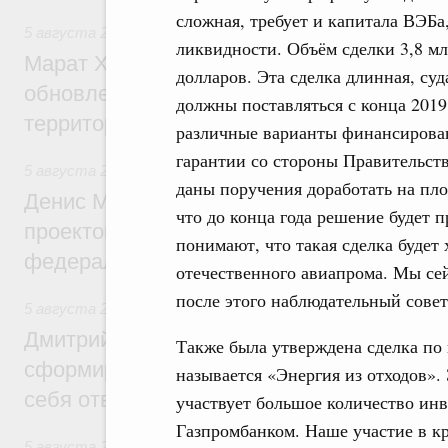
сложная, требует и капитала ВЭБа
5 августа 2026
,
Жилищно-коммунальное хозяйство
ликвидности. Объём сделки 3,8 м
Марат Хуснуллин: Более 4,3 тыс. объек
долларов. Эта сделка длинная, суд
обновлено в России при участии Фонда 
должны поставляться с конца 2019
территорий
различные варианты финансирован
гарантии со стороны Правительст
5 августа 2026
,
Инструменты развития территорий. ОЭЗ.
даны поручения доработать на пл
Денис Мантуров провёл совещание по р
что до конца года решение будет 
проектов института кураторства в Ураль
понимают, что такая сделка будет 
федеральном округе
отечественного авиапрома. Мы се
после этого наблюдательный сове
5 августа 2026
,
Молодёжная политика
Дмитрий Чернышенко: Всемирный фести
Также была утверждена сделка по
сформировал целое сообщество людей, 
называется «Энергия из отходов». 
себя ответственность за будущее
участвует большое количество инв
Газпромбанком. Наше участие в кр
5 августа 2026
,
Национальный проект «Инфраструктура д