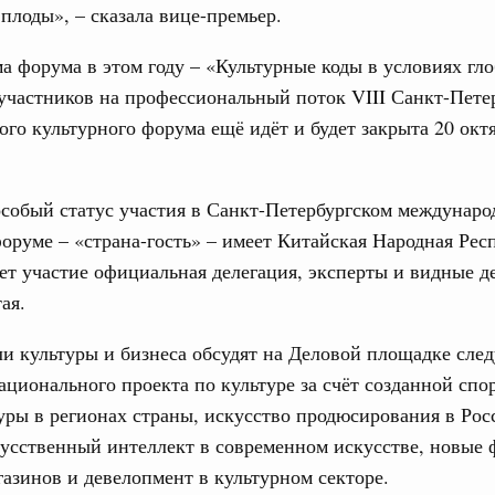
авцов поздравили российскую сборную с
 плоды», – сказала вице-премьер.
иаде по искусственному интеллекту
31
а форума в этом году – «Культурные коды в условиях гл
политики
участников на профессиональный поток VIII Санкт-Пете
скую область
С помощь
го культурного форума ещё идёт и будет закрыта 20 окт
осуществ
и. Межбюджетные отношения
Для поиск
ортивной инфраструктуры построили и
сервисо
урным кредитам
особый статус участия в Санкт-Петербургском междунар
Выбра
оруме – «страна-гость» – имеет Китайская Народная Рес
пери
т участие официальная делегация, эксперты и видные д
ия госпрограмм повысит эффективность
Архи
ая.
реда
и культуры и бизнеса обсудят на Деловой площадке сле
ик» завершил строительство и реконструкцию
ационального проекта по культуре за счёт созданной сп
Подпи
ры в регионах страны, искусство продюсирования в Росс
идация их последствий
усственный интеллект в современном искусстве, новые
Ежеднев
ние правкомиссии по ликвидации последствий
азинов и девелопмент в культурном секторе.
Email
ском проливе