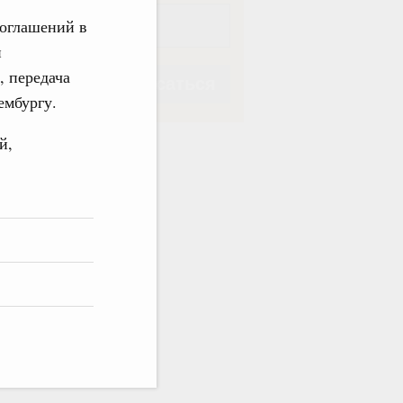
оглашений в
и
, передача
Подписаться
ембургу.
й,
Подписаться