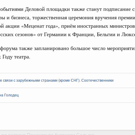
обытиями Деловой площадки также станут подписание с
азование
ры и бизнеса, торжественная церемония вручения преми
 рекорд по числу заявлений от абитуриентов
екта «Профессионалитет»
й акции «Меценат года», приём иностранных министров
сских сезонов» от Германии к Франции, Бельгии и Люкс
юз. Интеграция на пространстве СНГ
Email
о итогам заседания Евразийского
 форума также запланировано большое число мероприяти
Году театра.
юз. Интеграция на пространстве СНГ
ительственного совета в расширенном
 связи с зарубежными странами (кроме СНГ). Соотечественники
едания актуальные задачи углубления интеграции, в том
нствование кооперации в области таможенного
на Голодец
и администрирования, развитие электронной торговли,
родовольственной безопасности, цифровизация грузовых
ых перевозок, формирование общего финансового
юз. Интеграция на пространстве СНГ