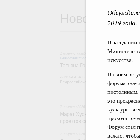
Обсуждался
Новости
2019 года.
В заседании 
Министерства
1 минуту назад
,
Социальные инновации. Некомм
Благотворительность
искусства.
Татьяна Голикова поздравила вол
В своём всту
Заместитель Председателя Правительств
форума значи
Всероссийского общественного движения
постоянным. 
это прекрасн
7 августа 2026
,
Экономика городов. Городская с
культуры все
Марат Хуснуллин провёл заседан
проводят оче
проектов создания городской сре
Форум стал п
важно, чтоб
7 августа 2026
,
Отрасль информационных техн