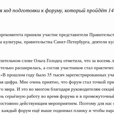
 ход подготовки к форуму, который пройдёт 14
оргкомитета приняли участие представители Правительст
Кален
 культуры, правительства Санкт-Петербурга, деятели ку
ерческие организации. Добровольчество и волонтёрство.
онтёров-медиков с 10-летием
ПН
пительном слове Ольга Голодец отметила, что за восемь л
а Татьяна Голикова поздравила участников
тельно расширилась, а состав участников стал практиче
 «Волонтёры-медики» с 10-летним юбилеем.
«В прошлом году было 35 тысяч зарегистрированных уча
Вчера
3
ая цифра. Мне очень приятно, что форум стал точкой пр
реда
го мира. И это во многом благодаря руководителям секци
10
ие комиссии Всероссийского конкурса лучших
нь серьёзную работу во время форума и в промежуточны
ды
17
остоянно действующим мероприятием. Поэтому для нас 
ы каждый форум ещё выше поднимал планку и чтобы нар
ологий
24