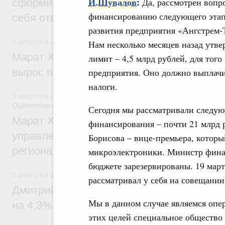
И.Шувалов
:
Да, рассмотрен вопр
сформировал целое сообщество людей, 
финансированию следующего эта
себя ответственность за будущее
развития предприятия «Ангстрем-
5 августа 2026
,
Национальный проект «Инфраструктура д
Нам несколько месяцев назад утве
Марат Хуснуллин: Ввод нежилых зданий 
лимит – 4,5 млрд рублей, для тог
вырос почти на треть
предприятия. Оно должно выплачи
налоги.
5 августа 2026
,
Земельные отношения. Кадастровая сист
Оценочная деятельность
Сегодня мы рассматривали следу
Марат Хуснуллин: По решению правкоми
финансирования – почти 21 млрд 
управление «ДОМ.РФ» перейдёт более 16
Борисова – вице-премьера, который
регионах
микроэлектроники. Министр финан
бюджете зарезервированы. 19 март
5 августа 2026
,
Внутренний и въездной туризм
рассматривал у себя на совещании
Дмитрий Чернышенко: Внутренний туриз
Мы в данном случае являемся опер
на 4,3%, въездной – на 20,1%
этих целей специальное общество 