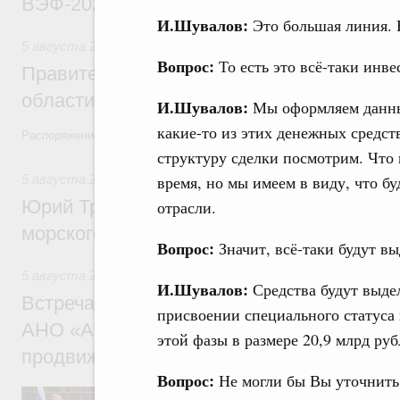
ВЭФ-2026
И.Шувалов:
Это большая линия. Н
5 августа 2026
,
Национальный проект «Экологическое бла
Вопрос:
То есть это всё-таки инв
Правительство увеличило объём финанс
области в рамках федерального проекта
И.Шувалов:
Мы оформляем данные
какие-то из этих денежных средст
Распоряжение от 3 августа 2026 года №2067-р
структуру сделки посмотрим. Что и
5 августа 2026
,
Арктическая деятельность
время, но мы имеем в виду, что б
Юрий Трутнев: Дноуглубительный флот 
отрасли.
морского пути будет создан
Вопрос:
Значит, всё-таки будут в
5 августа 2026
,
Деловая среда. Развитие конкуренции
И.Шувалов:
Средства будут выдел
Встреча Михаила Мишустина с генераль
присвоении специального статуса
АНО «Агентство стратегических инициат
этой фазы в размере 20,9 млрд руб
продвижению новых проектов» Светлан
Вопрос:
Не могли бы Вы уточнить
Обсуждались ключевые направления рабо