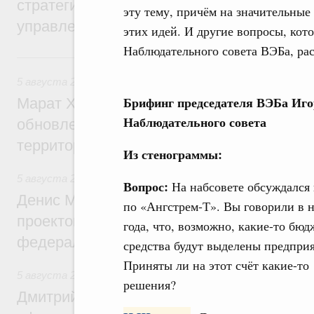
стратегической сессии о совершенствов
эту тему, причём на значительные
управления научно-технологическим раз
этих идей. И другие вопросы, кот
Наблюдательного совета ВЭБа, ра
Вчера
5 августа 2026
,
Жилищно-коммунальное хозяйство
Брифинг председателя ВЭБа Иго
Марат Хуснуллин: Более 4,3 тыс. объек
Наблюдательного совета
обновлено в России при участии Фонда 
территорий
Из стенограммы:
5 августа 2026
,
Инструменты развития территорий. ОЭЗ.
Вопрос:
На набсовете обсуждался
Денис Мантуров провёл совещание по р
по «Ангстрем-Т». Вы говорили в н
проектов института кураторства в Ураль
года, что, возможно, какие-то бю
федеральном округе
средства будут выделены предпри
Приняты ли на этот счёт какие-то
5 августа 2026
,
Молодёжная политика
решения?
Дмитрий Чернышенко: Всемирный фести