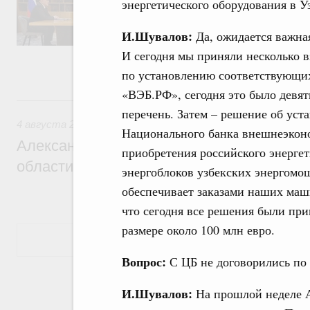
энергетического оборудования в У
достижения национальных целей развития,
проектов по улучшению инвестиционного к
программы стандарта общественного капит
И.Шувалов:
Да, ожидается важна
экономики. Также речь шла о проектах в 
И сегодня мы приняли несколько 
экологии. Отдельно обсуждались вопросы
ЕАЭС.
по установлению соответствующих
«ВЭБ.РФ», сегодня это было девять
4 августа, вторник
перечень. Затем – решение об ус
4 августа 2026
Национального банка внешнеэконо
Александр Новак встретился с губернат
приобретения российского энерге
области Андреем Чибисом
энергоблоков узбекских энергомощ
обеспечивает заказами наших маш
что сегодня все решения были при
размере около 100 млн евро.
Показать еще
Вопрос:
С ЦБ не договорились по 
И.Шувалов:
На прошлой неделе А