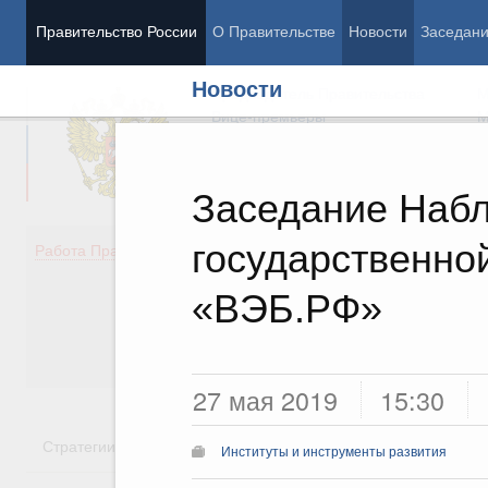
Правительство России
О Правительстве
Новости
Заседан
Новости
Председатель Правительства
М
Вице-премьеры
М
Заседание Набл
государственно
Демография
Занято
Работа Правительства
Здоровье
Технол
Образование
Эконом
«ВЭБ.РФ»
Культура
Финан
Общество
Социал
Государство
27 мая 2019
15:30
Стратегии
Государственные программы
Национальн
Институты и инструменты развития