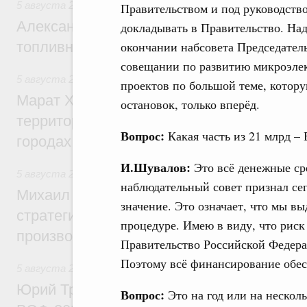
5 августа 2026
,
Оборот бензина и дизельного топлива
Правительством и под руководств
Александр Новак провёл совещание по с
докладывать в Правительство. Над
топливном рынке
окончании набсовета Председатель
совещании по развитию микроэлек
5 августа 2026
,
Жилищная политика, рынок жилья
проектов по большой теме, котору
Марат Хуснуллин: Первые проекты компл
остановок, только вперёд.
территорий в Донбассе и Новороссии бу
Вопрос:
Какая часть из 21 млрд –
городах ДНР
И.Шувалов:
Это всё денежные ср
5 августа 2026
,
Вопросы производительности труда и по
наблюдательный совет признал се
Михаил Мишустин дал поручения по ито
значение. Это означает, что мы в
стратегической сессии, посвящённой п
процедуре. Имею в виду, что риск
производительности труда
Правительство Российской Федера
Поэтому всё финансирование обес
5 августа 2026
,
Общие вопросы развития ДФО
Юрий Трутнев: Опубликована программа
Вопрос:
Это на год или на несколь