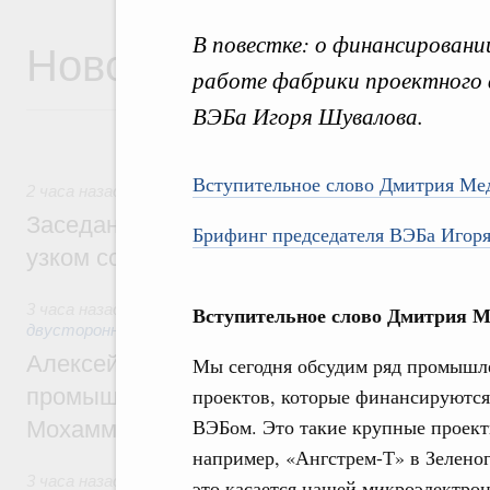
В повестке: о финансирован
Новости
работе фабрики проектного 
ВЭБа Игоря Шувалова.
Вступительное слово Дмитрия Ме
2 часа назад
,
Евразийский экономический союз. Интеграци
Заседание Евразийского межправительст
Брифинг председателя ВЭБа Игор
узком составе
3 часа назад
,
Экономические отношения с зарубежными стр
Вступительное слово Дмитрия М
двусторонней основе
Алексей Оверчук провёл рабочую встреч
Мы сегодня обсудим ряд промыш
промышленности, недропользования и т
проектов, которые финансируются
ВЭБом. Это такие крупные проект
Мохаммадом Атабаком
например, «Ангстрем-Т» в Зеленог
3 часа назад
,
Внутренний и въездной туризм
это касается нашей микроэлектро