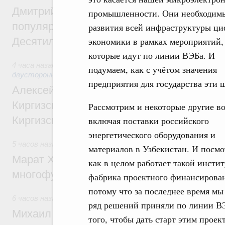
Дмитрий Чернышенко: Порядка 110 марш
промышленности. Они необходим
популярного туризма в 35 регионах созд
развития всей инфраструктуры ц
Десятилетия науки и технологий
экономики в рамках мероприятий,
которые идут по линии ВЭБа. И
4 часа назад
,
Экономические и гуманитарные отношения с
подумаем, как с учётом значения
двусторонней основе
предприятия для государства эти 
Алексей Оверчук принял участие в работе
Киргизского экономического форума и XII
Рассмотрим и некоторые другие в
Киргизской межрегиональной конференц
включая поставки российского
энергетического оборудования и
5 часов назад
,
Дорожное хозяйство
материалов в Узбекистан. И посмо
Марат Хуснуллин: На двух скоростных т
как в целом работает такой инстит
многофункциональные зоны дорожного с
фабрика проектного финансирова
потому что за последнее время мы
6 часов назад
,
Технологическое развитие. Инновации
ряд решений приняли по линии В
Михаил Мишустин дал поручения по ито
того, чтобы дать старт этим прое