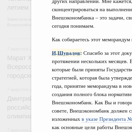
других направлений. Мне кажется,
летием
сконцентрироваться на выполнении
Внешэкономбанка – это задачи, св
Заместитель Председателя Правительства Татьяна Голикова п
сегодня понимаем.
Всероссийского общественного движения «Волонтёры-медики»
7 августа, пятница
Как собираетесь этот меморандум
7 августа 2026
,
Экономика городов. Городская среда
И.Шувалов:
Спасибо за этот доку
Марат Хуснуллин провёл заседание ком
протяжении нескольких месяцев. В
Всероссийского конкурса лучших проект
которые были приняты Государств
городской среды
стратегией, которая была утвержд
года, принятие меморандума в нов
7 августа 2026
,
Отрасль информационных технологий
создания полного блока нормативн
Дмитрий Чернышенко и Сергей Кравцов 
Внешэкономбанк. Как Вы и говори
российскую сборную с победой на Межд
совете, Внешэкономбанк должен с
олимпиаде по искусственному интеллект
изложенных
в указе Президента №
как основные цели работы Внешэк
7 августа 2026
,
Общие вопросы промышленной политики