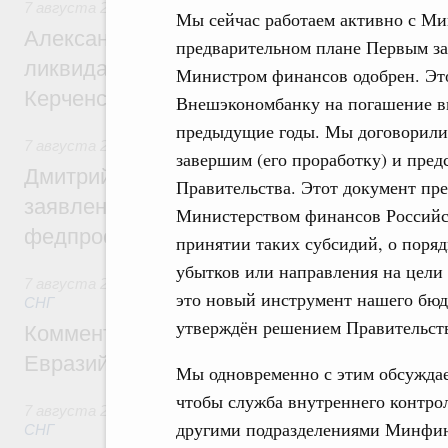
7 августа 2026
,
Чрезвычайные ситуации и ликвидация их 
Мы сейчас работаем активно с Ми
Александр Козлов провёл заседание пра
предварительном плане Первым за
ликвидации последствий чрезвычайной с
Министром финансов одобрен. Эт
Керченском проливе
Внешэкономбанку на погашение вн
предыдущие годы. Мы договорили
7 августа 2026
,
Среднее профессиональное образование
завершим (его проработку) и пре
Дмитрий Чернышенко: Установлен рекорд
Правительства. Этот документ пр
заявлений от абитуриентов колледжей и
Министерством финансов Российс
федпроекта «Профессионалитет»
принятии таких субсидий, о поря
убытков или направления на цели
7 августа 2026
,
Евразийский экономический союз. Интегр
это новый инструмент нашего бюд
СНГ
утверждён решением Правительст
Комментарий Алексея Оверчука по итога
Евразийского межправительственного со
Мы одновременно с этим обсуждае
чтобы служба внутреннего контрол
7 августа 2026
,
Евразийский экономический союз. Интегр
другими подразделениями Минфин
СНГ