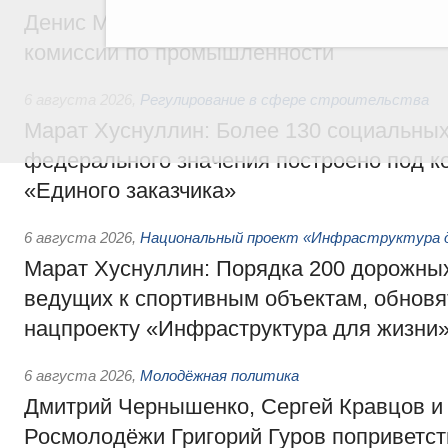
Денис Мантуров провёл заседание Прав
комиссии по промышленности
6 августа 2026
,
Регулирование в сфере строительства
Марат Хуснуллин: Более 130 социальных
федерального значения построено под к
«Единого заказчика»
6 августа 2026
,
Национальный проект «Инфраструктура д
Марат Хуснуллин: Порядка 200 дорожных
ведущих к спортивным объектам, обновят
нацпроекту «Инфраструктура для жизни
6 августа 2026
,
Молодёжная политика
Дмитрий Чернышенко, Сергей Кравцов и
Росмолодёжи Григорий Гуров поприветс