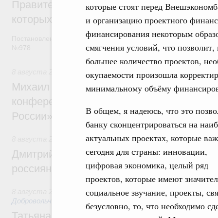
Правительство расширило перечень пре
которые стоят перед Внешэкономб
которых освобождаются от НДФЛ
и организацию проектного финанс
финансирования некоторым образо
Постановление от 5 августа 2026 года
смягчения условий, что позволит
№978
большее количество проектов, нео
8 августа 2026
,
Отрасль информационных технологий
окупаемости произошла корректиров
Михаил Мишустин дал поручения по итог
минимальному объёму финансиров
конференции «Цифровая индустрия пр
В общем, я надеюсь, что это позв
России»
банку сконцентрироваться на наиб
актуальных проектах, которые ва
8 августа 2026
,
Спорт высших достижений и массовый сп
сегодня для страны: инновации,
Дмитрий Чернышенко и Михаил Дегтярёв
цифровая экономика, целый ряд
россиян с Днём физкультурника
проектов, которые имеют значите
социальное звучание, проекты, св
8 августа 2026
,
Социальные инновации. Некоммерческие ор
Добровольчество и волонтёрство. Благотворительност
безусловно, то, что необходимо сд
Татьяна Голикова поздравила волонтёров