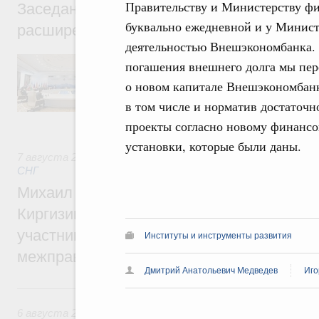
Правительству и Министерству фи
Заседание Евразийского межправительст
буквально ежедневной и у Минист
расширенном составе
деятельностью Внешэкономбанка. 
В повестке заседания актуальные задачи 
погашения внешнего долга мы пер
числе совершенствование кооперации в о
о новом капитале Внешэкономбанк
регулирования и администрирования, разв
обеспечение продовольственной безопасн
в том числе и норматив достаточн
железнодорожных перевозок, формирован
рынка.
проекты согласно новому финансо
установки, которые были даны.
7 августа 2026
,
Евразийский экономический союз. Интегр
СНГ
Михаил Мишустин принял участие во вст
Киргизии Садыра Жапарова с главами де
участников заседания Евразийского
Институты и инструменты развития
межправительственного совета
Дмитрий Анатольевич Медведев
Иго
6 августа, четверг
6 августа 2026
,
Общие вопросы промышленной политики