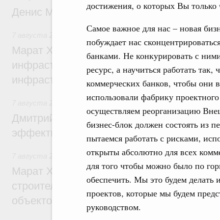
достижения, о которых Вы только 
Денис Мантуров посетил Ярославскую о
Самое важное для нас – новая биз
7 августа 2026
,
Бюджеты субъектов Федерации. Межбюд
побуждает нас сконцентрироваться
Марат Хуснуллин: 15 объектов спортивн
банками. Не конкурировать с ними
инфраструктуры построили и обновили б
ресурс, а научиться работать так
инфраструктурным кредитам
коммерческих банков, чтобы они в
использовали фабрику проектного
7 августа 2026
,
Развитие сельских территорий
осуществляем реорганизацию Внеш
Дмитрий Патрушев: Синхронизация госп
бизнес-блок должен состоять из п
эффективность поддержки сельских тер
пытаемся работать с рисками, исп
открыты абсолютно для всех комм
7 августа 2026
,
Экономика городов. Городская среда
для того чтобы можно было по гор
Марат Хуснуллин: «Единый заказчик» з
обеспечить. Мы это будем делать и
строительство и реконструкцию более 3
проектов, которые мы будем пред
объектов
руководством.