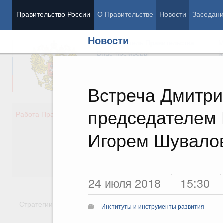
Правительство России
О Правительстве
Новости
Заседан
Новости
Председатель Правительства
М
Вице-премьеры
М
Встреча Дмитри
председателем
Демография
Занято
Работа Правительства
Здоровье
Технол
Образование
Эконом
Игорем Шувало
Культура
Финан
Общество
Социал
Государство
24 июля 2018
15:30
Стратегии
Государственные программы
Национальн
Институты и инструменты развития