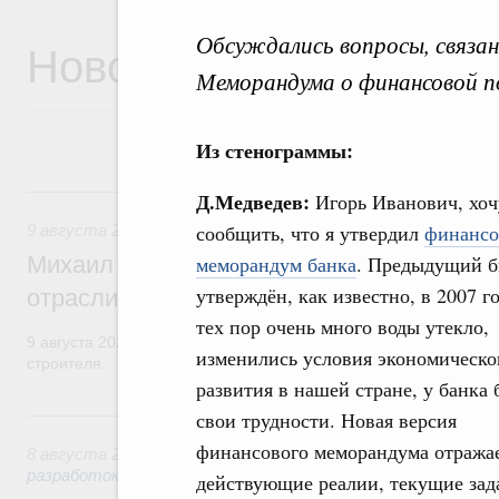
Обсуждались вопросы, связан
Новости
Меморандума о финансовой п
Из стенограммы:
9 августа, воскресенье
Д.Медведев:
Игорь Иванович, хоч
сообщить, что я утвердил
финанс
9 августа 2026
,
Регулирование в сфере строительства
Михаил Мишустин поздравил работников
меморандум банка
. Предыдущий 
утверждён, как известно, в 2007 го
отрасли с профессиональным празднико
тех пор очень много воды утекло,
9 августа 2026 года отмечается профессиональный праздник –
изменились условия экономическо
строителя.
развития в нашей стране, у банка
8 августа, суббота
свои трудности. Новая версия
финансового меморандума отража
8 августа 2026
,
Государственная политика в сфере научны
разработок
действующие реалии, текущие зад