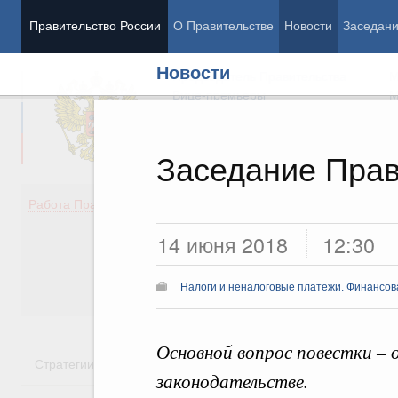
Правительство России
О Правительстве
Новости
Заседан
Новости
Председатель Правительства
М
Вице-премьеры
М
Заседание Прав
Демография
Занято
Работа Правительства
Здоровье
Технол
14 июня 2018
12:30
Образование
Эконом
Культура
Финан
Общество
Социал
Налоги и неналоговые платежи. Финансова
Государство
Основной вопрос повестки – о
Стратегии
Государственные программы
Национальн
законодательстве.