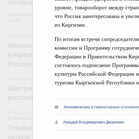
которых освобождаются от НДФЛ
уровне, товарооборот между стра
Постановление от 5 августа 2026 года
что Россия заинтересована в уве
№978
из Киргизии.
8 августа 2026
,
Отрасль информационных технологий
По итогам встречи сопредседатели
Михаил Мишустин дал поручения по итог
комиссии и Программу сотрудниче
конференции «Цифровая индустрия пр
Федерации и Правительством Кирг
России»
состоялось подписание Программ
культуры Российской Федерации 
8 августа 2026
,
Спорт высших достижений и массовый сп
туризма Кыргызской Республики н
Дмитрий Чернышенко и Михаил Дегтярёв
россиян с Днём физкультурника
Экономические и гуманитарные отношения
8 августа 2026
,
Социальные инновации. Некоммерческие ор
Добровольчество и волонтёрство. Благотворительност
Аркадий Владимирович Дворкович
Татьяна Голикова поздравила волонтёров
летием