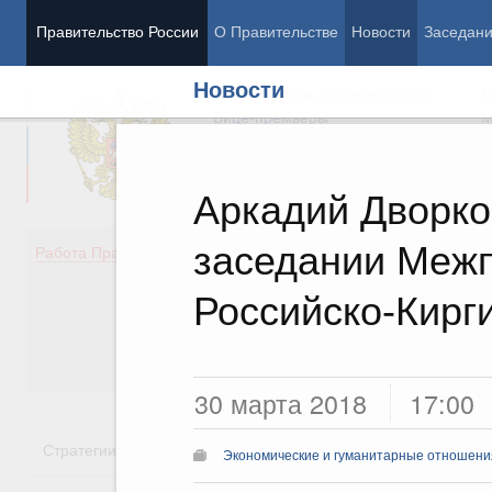
Правительство России
О Правительстве
Новости
Заседан
Новости
Председатель Правительства
М
Вице-премьеры
М
Аркадий Дворко
заседании Меж
Демография
Занято
Работа Правительства
Здоровье
Технол
Образование
Эконом
Российско-Кирг
Культура
Финан
Общество
Социал
Государство
30 марта 2018
17:00
Стратегии
Государственные программы
Национальн
Экономические и гуманитарные отношения