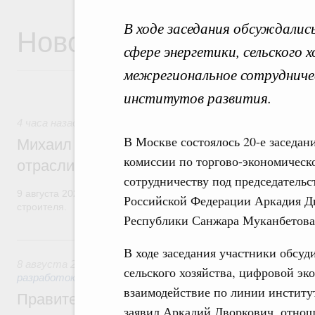
В ходе заседания обсуждалис
Новости
сфере энергетики, сельского 
межрегиональное сотрудниче
институтов развития.
4 часа назад
,
Регулирование в сфере строительства
В Москве состоялось 20-е заседа
Михаил Мишустин поздравил работников
комиссии по торгово-экономическ
отрасли с профессиональным празднико
сотрудничеству под председательс
9 августа 2026 года отмечается профессиональный праздник –
Российской Федерации Аркадия Д
строителя.
Республики Санжара Муканбетова
Вчера
В ходе заседания участники обсуд
8 августа 2026
,
Государственная политика в сфере научны
сельского хозяйства, цифровой эк
разработок
взаимодействие по линии институ
Правительство расширило перечень пре
заявил Аркадий Дворкович, отнош