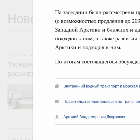
На заседании были рассмотрены п
Новости
(с возможностью продления до 203
Западной Арктики и ближних и д
подходов к ним, а также развития
Арктики и подходов к ним.
2 часа назад
,
Евразийский экономический союз. Интеграци
По итогам состоявшегося обсужде
Заседание Евразийского межправительст
расширенном составе
В повестке заседания актуальные задачи 
Внутренний водный транспорт и морская 
числе совершенствование кооперации в о
регулирования и администрирования, разв
Правительственная комиссия по транспор
обеспечение продовольственной безопасн
железнодорожных перевозок, формирован
рынка.
Аркадий Владимирович Дворкович
Вчера
6 августа 2026
,
Общие вопросы промышленной политики