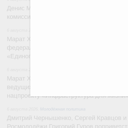
Денис Мантуров провёл заседание Прав
комиссии по промышленности
6 августа 2026
,
Регулирование в сфере строительства
Марат Хуснуллин: Более 130 социальных
федерального значения построено под к
«Единого заказчика»
6 августа 2026
,
Национальный проект «Инфраструктура д
Марат Хуснуллин: Порядка 200 дорожных
ведущих к спортивным объектам, обновят
нацпроекту «Инфраструктура для жизни
6 августа 2026
,
Молодёжная политика
Дмитрий Чернышенко, Сергей Кравцов и
Росмолодёжи Григорий Гуров поприветс