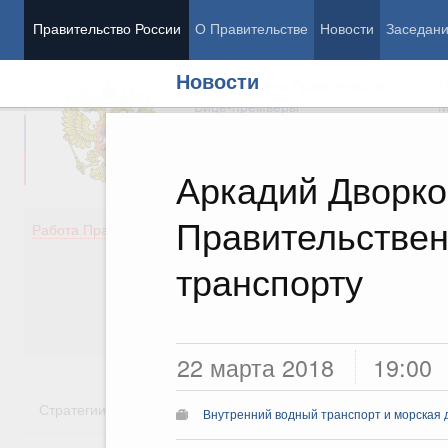
Правительство России
О Правительстве
Новости
Заседан
Новости
Председатель Правительства
М
Вице-премьеры
М
Аркадий Дворко
Правительствен
Демография
Занято
Работа Правительства
Здоровье
Технол
Образование
Эконом
транспорту
Культура
Финан
Общество
Социал
Государство
22 марта 2018
19:00
Стратегии
Государственные программы
Национальн
Внутренний водный транспорт и морская 