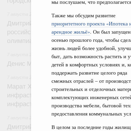
городской среды
мы послушаем, что предполагается
7 августа 2026
,
Отрасль информационных технологий
Также мы обсудим развитие
Дмитрий Чернышенко и Сергей Кравцов 
приоритетного проекта «Ипотека 
арендное жильё»
. Он был запущен
российскую сборную с победой на Межд
осенью прошлого года, чтобы сдел
олимпиаде по искусственному интеллект
жизнь людей более удобной, улуч
7 августа 2026
,
Общие вопросы промышленной политики
быт, дать возможность растить и 
Денис Мантуров посетил Ярославскую о
детей в комфортных условиях и, к
поддержать развитие целого ряда
7 августа 2026
,
Бюджеты субъектов Федерации. Межбюд
смежных отраслей – от производст
Марат Хуснуллин: 15 объектов спортивн
строительных и отделочных матер
инфраструктуры построили и обновили б
комплектующих инженерных сете
инфраструктурным кредитам
производства мебели, бытовой тех
предоставления коммунальных усл
7 августа 2026
,
Развитие сельских территорий
Дмитрий Патрушев: Синхронизация госп
В целом за последние годы жилищ