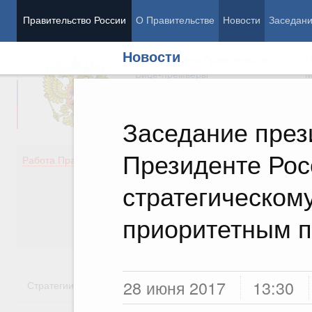
Правительство России
О Правительстве
Новости
Заседан
Новости
Председатель Правительства
М
Вице-премьеры
М
Заседание през
Президенте Рос
Демография
Занято
Работа Правительства
Здоровье
Технол
Образование
Эконом
стратегическом
Культура
Финан
Общество
Социал
приоритетным 
Государство
28 июня 2017
13:30
Стратегии
Государственные программы
Национальн