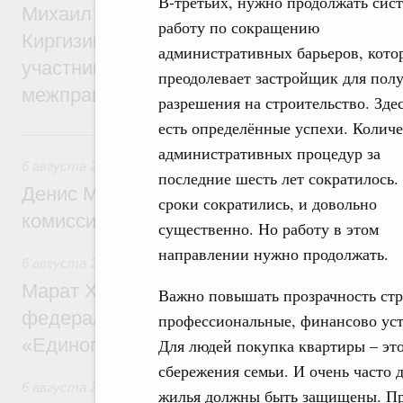
В-третьих, нужно продолжать сис
Михаил Мишустин принял участие во вст
работу по сокращению
Киргизии Садыра Жапарова с главами де
административных барьеров, кото
участников заседания Евразийского
преодолевает застройщик для пол
межправительственного совета
разрешения на строительство. Здес
есть определённые успехи. Количе
6 августа, четверг
административных процедур за
6 августа 2026
,
Общие вопросы промышленной политики
последние шесть лет сократилось.
Денис Мантуров провёл заседание Прав
сроки сократились, и довольно
комиссии по промышленности
существенно. Но работу в этом
направлении нужно продолжать.
6 августа 2026
,
Регулирование в сфере строительства
Марат Хуснуллин: Более 130 социальных
Важно повышать прозрачность стр
федерального значения построено под к
профессиональные, финансово ус
«Единого заказчика»
Для людей покупка квартиры – это
сбережения семьи. И очень часто 
6 августа 2026
,
Национальный проект «Инфраструктура д
жилья должны быть защищены. При