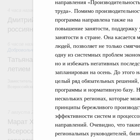
направления «Производительност
труда». Помимо производительнос
4 часа назад
,
Спорт высших достижений и массовый спор
программа направлена также на
Дмитрий Чернышенко и Михаил Дегтярёв
повышение занятости, поддержку 
россиян с Днём физкультурника
занятости в стране. Она касается 
6 часов назад
,
Социальные инновации. Некоммерческие орга
людей, позволяет не только смягчи
Добровольчество и волонтёрство. Благотворительност
одну из системных проблем эконо
Татьяна Голикова поздравила волонтёров
но и избежать негативных последс
летием
запланирован на осень. До этого н
целый ряд обязательных решений, 
Заместитель Председателя Правительства Татьяна Голикова поздра
Всероссийского общественного движения «Волонтёры-медики» с 10
программы и нормативную базу. Н
нескольких регионах, которые мож
Вчера
принципы бережливого производс
7 августа 2026
,
Экономика городов. Городская среда
эффективности систем и процессов
Марат Хуснуллин провёл заседание ком
направлений. Очевидно, что таки
Всероссийского конкурса лучших проект
региональных руководителей, бизн