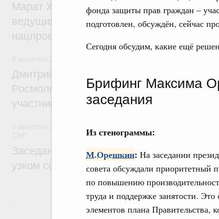
Марат Хуснуллин: Порядка 200 дорожных
фонда защиты прав граждан – учас
ведущих к спортивным объектам, обновят
подготовлен, обсуждён, сейчас пр
нацпроекту «Инфраструктура для жизни
Сегодня обсудим, какие ещё реше
6 августа 2026
,
Молодёжная политика
Дмитрий Чернышенко, Сергей Кравцов и
Брифинг Максима О
Росмолодёжи Григорий Гуров поприветс
заседания
участников проекта «Кольцо открытий»
6 августа 2026
,
Евразийский экономический союз. Интегр
Из стенограммы:
СНГ
Заседание Евразийского межправительст
М.Орешкин
:
На заседании прези
узком составе
совета обсуждали приоритетный п
по повышению производительнос
труда и поддержке занятости. Это 
элементов плана Правительства, 
Показать еще