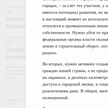
городах, – за счёт тех участков, у
7 августа 2026
,
Евразийский экономический союз. Интегр
имеется потенциал развития, но к
СНГ
Комментарий Алексея Оверчука по итога
в настоящий момент не использую
относятся к промышленным зонам,
Евразийского межправительственного со
собственности. Нужно уйти от пра
7 августа 2026
,
Евразийский экономический союз. Интегр
федеральные органы власти оказы
СНГ
землю в строительный оборот, пото
Заседание Евразийского межправительст
решить.
расширенном составе
Во-вторых, нужно активнее создав
В повестке заседания актуальные задачи 
граждан нашей страны, а не прод
числе совершенствование кооперации в о
регулирования и администрирования, разв
на окраинах, в десятках километр
обеспечение продовольственной безопасн
доступа к городской жизни, к соц
железнодорожных перевозок, формирован
рынка.
развлечениям даже. В общем, жизн
полноценной.
7 августа 2026
,
Евразийский экономический союз. Интегр
СНГ