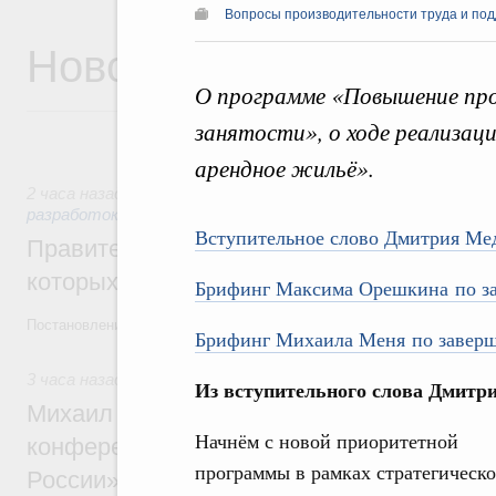
Вопросы производительности труда и под
Новости
О программе «Повышение пр
занятости», о ходе реализа
арендное жильё».
2 часа назад
,
Государственная политика в сфере научных 
разработок
Вступительное слово Дмитрия Ме
Правительство расширило перечень пре
которых освобождаются от НДФЛ
Брифинг Максима Орешкина
по з
Постановление от 5 августа 2026 года №978
Брифинг Михаила Меня по заверш
3 часа назад
,
Отрасль информационных технологий
Из вступительного слова Дмитр
Михаил Мишустин дал поручения по итог
Начнём с новой приоритетной
конференции «Цифровая индустрия пр
программы в рамках стратегическо
России»