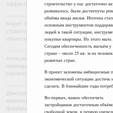
строительство у нас достаточно а
эффективность поддержки сельских тер
развивалось, были достигнуты ре
7 августа 2026
,
Экономика городов. Городская среда
объёмы ввода жилья. Ипотека стал
Марат Хуснуллин: «Единый заказчик» з
основным инструментом поддерж
строительство и реконструкцию более 3
людей в такой ситуации, инструм
объектов
покупки квартиры. Но этого мало.
Сегодня обеспеченность жильём у 
7 августа 2026
,
Чрезвычайные ситуации и ликвидация их 
стране – около 25 кв. м на челове
Александр Козлов провёл заседание пра
развитых стран.
ликвидации последствий чрезвычайной с
В проект заложены амбициозные п
Керченском проливе
экономической ситуации достичь и
сделать. В ближайшие годы потре
7 августа 2026
,
Среднее профессиональное образование
Дмитрий Чернышенко: Установлен рекорд
Во-первых, важно обеспечить
заявлений от абитуриентов колледжей и
застройщиков достаточным объём
федпроекта «Профессионалитет»
свободной земли, в первую очеред