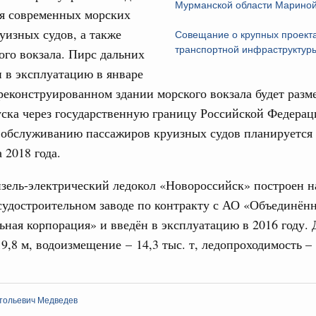
Мурманской области Мариной
я современных морских
ческие организации. Добровольчество и волонтёрство.
31
уизных судов, а также
Совещание о крупных проекта
онтёров-медиков с 10-летием
транспортной инфраструктур
ого вокзала. Пирс дальних
а Татьяна Голикова поздравила участников
 в эксплуатацию в январе
С помощь
 «Волонтёры-медики» с 10-летним юбилеем.
осуществ
 реконструированном здании морского вокзала будет разм
Для поиск
ска через государственную границу Российской Федерац
Вчера
сервисо
 обслуживанию пассажиров круизных судов планируется 
реда
Выбра
 2018 года.
ие комиссии Всероссийского конкурса лучших
пери
ды
зель-электрический ледокол «Новороссийск» построен н
Архи
ологий
удостроительном заводе по контракту с АО «Объединён
авцов поздравили российскую сборную с
ьная корпорация» и введён в эксплуатацию в 2016 году. 
иаде по искусственному интеллекту
19,8 м, водоизмещение – 14,3 тыс. т, ледопроходимость –
Подпи
политики
скую область
Ежеднев
тольевич Медведев
Email
и. Межбюджетные отношения