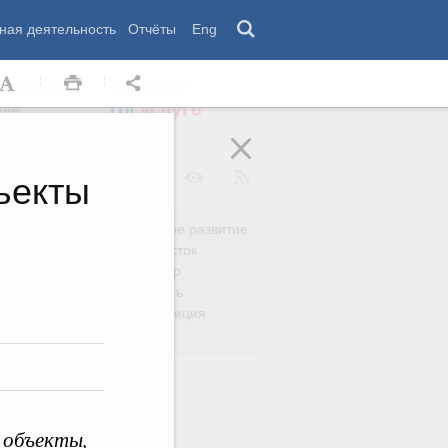
ная деятельность
Отчёты
Eng
 комиссии
Обращения
нам
ъекты
Региональное развитие
да
Дальний Восток
вязь
Россия и мир
Безопасность
сть
Право и юстиция
яйство
 объекты,