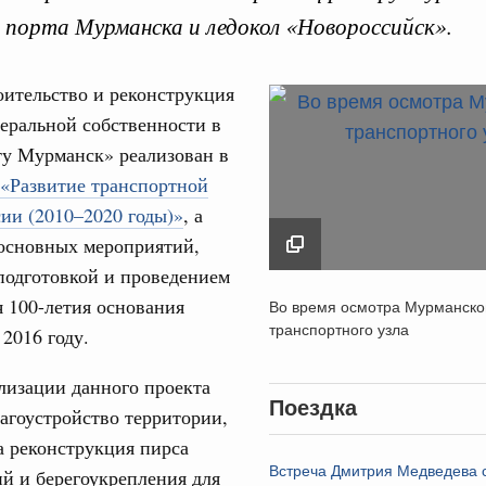
порта Мурманска и ледокол «Новороссийск».
ительство и реконструкция
еральной собственности в
ту Мурманск» реализован в
Кален
«Развитие транспортной
ре научных исследований и разработок
ии (2010–2020 годы)»
, а
нь премий, лауреаты которых освобождаются
ПН
 основных мероприятий,
подготовкой и проведением
978
Во время осмотра
 100-летия основания
Во время осмотра Мурманско
Мурманского трансп
логий
транспортного узла
 2016 году.
3
узла
по итогам XI конференции «Цифровая
»
21 апреля 2017
лизации данного проекта
10
Поездка
агоустройство территории,
ссовый спорт
17
а реконструкция пирса
гтярёв поздравили россиян с Днём
Встреча Дмитрия Медведева 
й и берегоукрепления для
24