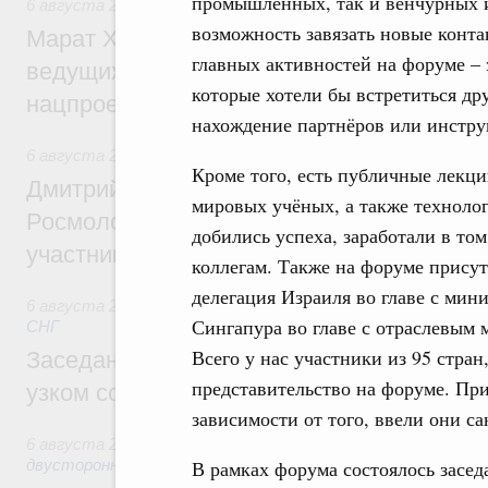
промышленных, так и венчурных и
6 августа 2026
,
Национальный проект «Инфраструктура д
возможность завязать новые конта
Марат Хуснуллин: Порядка 200 дорожных
главных активностей на форуме – 
ведущих к спортивным объектам, обновят
которые хотели бы встретиться дру
нацпроекту «Инфраструктура для жизни
нахождение партнёров или инстру
6 августа 2026
,
Молодёжная политика
Кроме того, есть публичные лекц
Дмитрий Чернышенко, Сергей Кравцов и
мировых учёных, а также техноло
Росмолодёжи Григорий Гуров поприветс
добились успеха, заработали в том
участников проекта «Кольцо открытий»
коллегам. Также на форуме прису
делегация Израиля во главе с мин
6 августа 2026
,
Евразийский экономический союз. Интегр
Сингапура во главе с отраслевым 
СНГ
Всего у нас участники из 95 стра
Заседание Евразийского межправительст
представительство на форуме. При
узком составе
зависимости от того, ввели они с
6 августа 2026
,
Экономические отношения с зарубежными 
В рамках форума состоялось засед
двусторонней основе