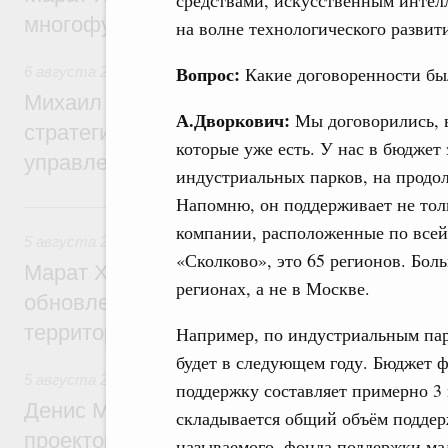
многофункциональные зоны дорожного с
на волне технологического развит
Вопрос:
Какие договоренности бы
6 августа 2026
,
Технологическое развитие. Инновации
Михаил Мишустин дал поручения по ито
А.Дворкович:
Мы договорились, в
стратегической сессии о совершенствов
которые уже есть. У нас в бюджет
управления научно-технологическим раз
индустриальных парков, на продо
Напомню, он поддерживает не толь
5 августа, среда
компании, расположенные по всей
5 августа 2026
,
Жилищно-коммунальное хозяйство
«Сколково», это 65 регионов. Бол
Марат Хуснуллин: Более 4,3 тыс. объек
регионах, а не в Москве.
обновлено в России при участии Фонда 
территорий
Например, по индустриальным парк
будет в следующем году. Бюджет 
5 августа 2026
,
Инструменты развития территорий. ОЭЗ.
поддержку составляет примерно 3 
Денис Мантуров провёл совещание по р
складывается общий объём поддер
проектов института кураторства в Ураль
называемого, фонда поддержки ма