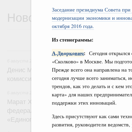
Заседание президиума Совета при
Новости
модернизации экономики и иннова
октября 2016 года.
Из стенограммы:
6 августа, четверг
А.Дворкович
:
Сегодня открылся 
«Сколково» в Москве. Мы подгот
6 августа 2026
,
Общие вопросы промышленной политики
Прежде всего она направлена на т
Денис Мантуров провёл заседание Прав
сегодня лучше всего заниматься, 
комиссии по промышленности
трендов, как это делать и с кем э
6 августа 2026
,
Регулирование в сфере строительства
карта» для наших предпринимател
Марат Хуснуллин: Более 130 социальных
поддержки этих инноваций.
федерального значения построено под к
Здесь присутствуют как сами техн
«Единого заказчика»
развития, руководители ведомств,