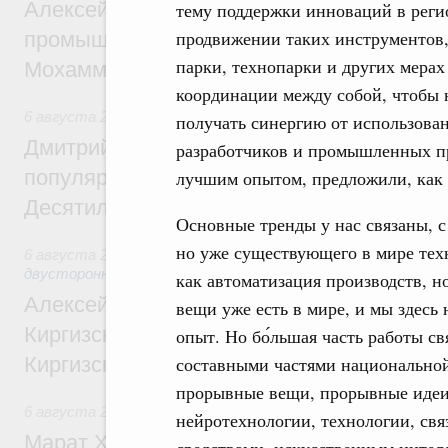
Алексей Оверчук провёл рабочую встреч
тему поддержки инноваций в реги
продвижении таких инструментов,
промышленности, недропользования и т
парки, технопарки и других мерах 
Мохаммадом Атабаком
координации между собой, чтобы н
6 августа 2026
,
Внутренний и въездной туризм
получать синергию от использова
Дмитрий Чернышенко: Порядка 110 марш
разработчиков и промышленных п
популярного туризма в 35 регионах созд
лучшим опытом, предложили, как 
Десятилетия науки и технологий
Основные тренды у нас связаны, с
но уже существующего в мире тех
6 августа 2026
,
Экономические и гуманитарные отношения
двусторонней основе
как автоматизация производств, 
Алексей Оверчук принял участие в работе
вещи уже есть в мире, и мы здесь
Киргизского экономического форума и XII
опыт. Но бо́льшая часть работы с
составными частями национальной
Киргизской межрегиональной конференц
прорывные вещи, прорывные идеи,
6 августа 2026
,
Дорожное хозяйство
нейротехнологии, технологии, св
Марат Хуснуллин: На двух скоростных т
средствами, искусственным интел