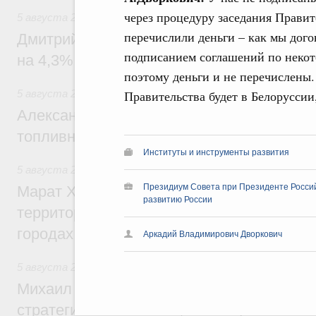
через процедуру заседания Правит
5 августа 2026
,
Внутренний и въездной туризм
перечислили деньги – как мы дого
Дмитрий Чернышенко: Внутренний туриз
подписанием соглашений по некот
на 4,3%, въездной – на 20,1%
поэтому деньги и не перечислены
Правительства будет в Белоруссии,
5 августа 2026
,
Оборот бензина и дизельного топлива
Александр Новак провёл совещание по с
топливном рынке
Институты и инструменты развития
5 августа 2026
,
Жилищная политика, рынок жилья
Президиум Совета при Президенте Росси
Марат Хуснуллин: Первые проекты компл
развитию России
территорий в Донбассе и Новороссии бу
городах ДНР
Аркадий Владимирович Дворкович
5 августа 2026
,
Вопросы производительности труда и по
Михаил Мишустин дал поручения по ито
стратегической сессии, посвящённой п