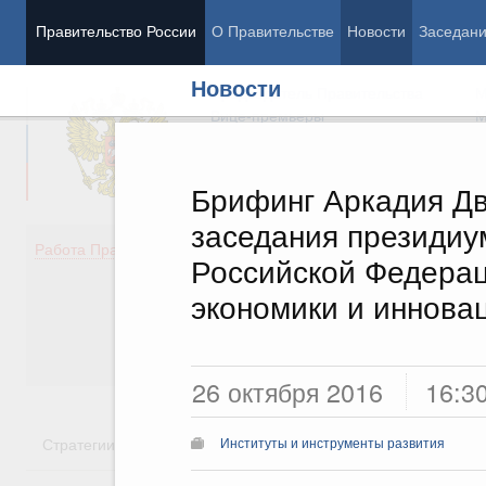
Правительство России
О Правительстве
Новости
Заседан
Новости
Председатель Правительства
М
Вице-премьеры
М
Брифинг Аркадия Д
заседания президиу
Демография
Занято
Работа Правительства
Российской Федера
Здоровье
Технол
Образование
Эконом
экономики и иннова
Культура
Финан
Общество
Социал
Государство
26 октября 2016
16:3
Стратегии
Государственные программы
Национальн
Институты и инструменты развития