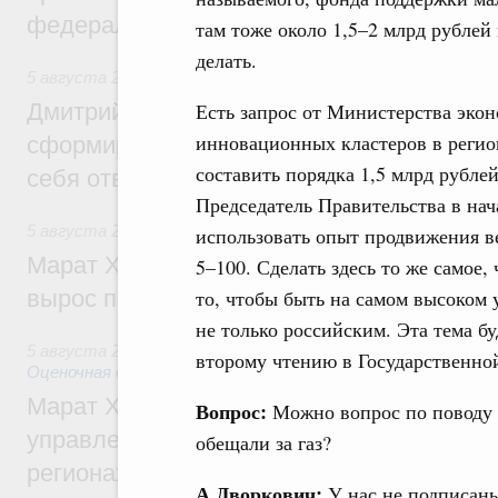
федеральном округе
там тоже около 1,5–2 млрд рублей 
делать.
5 августа 2026
,
Молодёжная политика
Есть запрос от Министерства экон
Дмитрий Чернышенко: Всемирный фести
инновационных кластеров в регио
сформировал целое сообщество людей, 
составить порядка 1,5 млрд рублей
себя ответственность за будущее
Председатель Правительства в нача
5 августа 2026
,
Национальный проект «Инфраструктура д
использовать опыт продвижения в
Марат Хуснуллин: Ввод нежилых зданий 
5–100. Сделать здесь то же самое,
то, чтобы быть на самом высоком
вырос почти на треть
не только российским. Эта тема б
5 августа 2026
,
Земельные отношения. Кадастровая сист
второму чтению в Государственно
Оценочная деятельность
Марат Хуснуллин: По решению правкоми
Вопрос:
Можно вопрос по поводу 
управление «ДОМ.РФ» перейдёт более 16
обещали за газ?
регионах
А.Дворкович:
У нас не подписаны