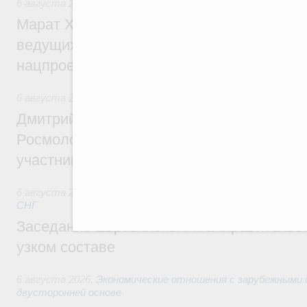
6 августа 2026
,
Национальный проект «Инфраструктура д
Марат Хуснуллин: Порядка 200 дорожных
ведущих к спортивным объектам, обновят
нацпроекту «Инфраструктура для жизни
6 августа 2026
,
Молодёжная политика
Дмитрий Чернышенко, Сергей Кравцов и
Росмолодёжи Григорий Гуров поприветс
участников проекта «Кольцо открытий»
6 августа 2026
,
Евразийский экономический союз. Интегр
СНГ
Заседание Евразийского межправительст
узком составе
6 августа 2026
,
Экономические отношения с зарубежными 
двусторонней основе