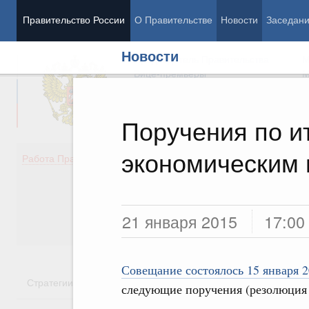
Правительство России
О Правительстве
Новости
Заседан
Новости
Председатель Правительства
М
Вице-премьеры
М
Поручения по и
экономическим
Демография
Занято
Работа Правительства
Здоровье
Технол
Образование
Эконом
Культура
Финан
Общество
Социал
21 января 2015
17:00
Государство
Совещание состоялось 15 января 2
Стратегии
Государственные программы
Национальн
следующие поручения (резолюция 