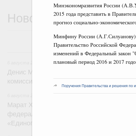
Минэкономразвития России (А.В.Ул
Новости
2015 года представить в Правите
прогноз социально-экономического
Минфину России (А.Г.Силуанову) в
Правительство Российской Федера
6 августа, четверг
изменений в Федеральный закон "
плановый период 2016 и 2017 годо
6 августа 2026
,
Общие вопросы промышленной политики
Денис Мантуров провёл заседание Прав
комиссии по промышленности
Поручения Правительства и решения по и
6 августа 2026
,
Регулирование в сфере строительства
Марат Хуснуллин: Более 130 социальных
федерального значения построено под к
«Единого заказчика»