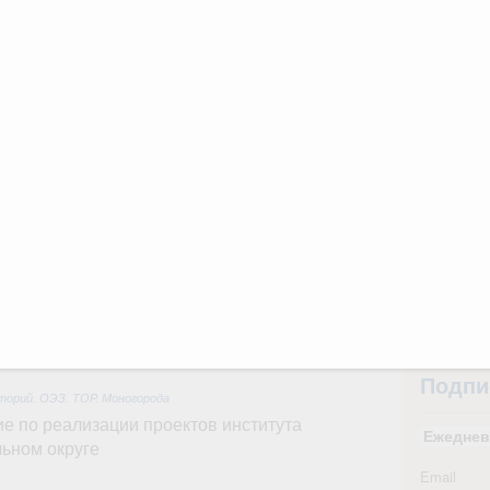
сийско-Киргизской межрегиональной
31
тных трассах открылись
С помощь
жного сервиса
осуществ
Для поиск
вации
сервисо
о итогам стратегической сессии о
вления научно-технологическим развитием
Выбра
пери
Вчера
Архи
тво
 объектов ЖКХ обновлено в России при участии
Подпи
орий. ОЭЗ. ТОР. Моногорода
е по реализации проектов института
Ежеднев
льном округе
Email