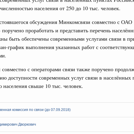
численностью населения от 250 до 10 тыс. человек.
остоявшегося обсуждения Минкомсвязи совместно с ОАО
 поручено проработать и представить перечень населённ
жны быть обеспечены современными услугами связи в п
Кален
лан-график выполнения указанных работ с соответству
 Интеграция на пространстве СНГ
ми.
тельственного совета в узком составе
ПН
совместно с операторами связи также поручено продолж
ежными странами (кроме СНГ) на двусторонней основе
ию доступности современных услуг связи в населённых 
 встречу с Министром промышленности,
рана Мохаммадом Атабаком
 населения свыше 10 тыс. человек.
3
0 маршрутов научно-популярного туризма в
10
енная комиссия по связи (до 07.09.2018)
ятилетия науки и технологий
17
отношения со странами СНГ на двусторонней основе
димирович Дворкович
 работе VIII Российско-Киргизского
24