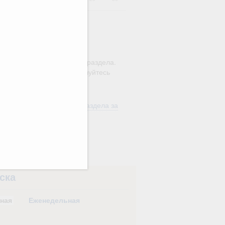
ю этого календаря поиск
ляется в рамках текущего раздела.
а по всему сайту воспользуйтесь
м
"Поиск"
ть материалы текущего раздела за
од
в
ска
ная
Еженедельная