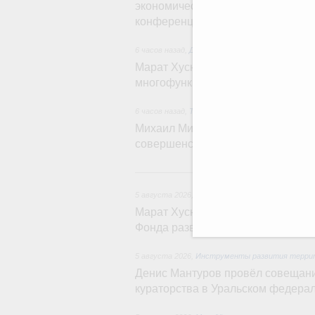
экономического форума и XII Рос
конференции
6 часов назад
,
Дорожное хозяйство
Марат Хуснуллин: На двух скорос
многофункциональные зоны доро
6 часов назад
,
Технологическое развитие. Инно
Михаил Мишустин дал поручения п
совершенствовании системы упра
5 августа 2026
,
Жилищно-коммунальное хозяйс
Марат Хуснуллин: Более 4,3 тыс.
Фонда развития территорий
5 августа 2026
,
Инструменты развития террит
Денис Мантуров провёл совещани
кураторства в Уральском федера