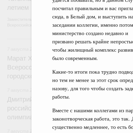
летием
посчитал правильным и вас пригл
сюда, в Белый дом, и выступить н
Заместитель Председателя Правительства Татьяна Голикова п
заседании коллегии, именно потом
Всероссийского общественного движения «Волонтёры-медики»
министерство создано недавно и
7 августа, пятница
призвано решать крайне непростые
чтобы жилищный комплекс развив
7 августа 2026
,
Экономика городов. Городская среда
было современным.
Марат Хуснуллин провёл заседание ком
Всероссийского конкурса лучших проект
Какие-то итоги пока трудно подво
городской среды
но тем не менее за этот срок опре
назову, для того чтобы создать з
7 августа 2026
,
Отрасль информационных технологий
работы.
Дмитрий Чернышенко и Сергей Кравцов 
российскую сборную с победой на Межд
Вместе с нашими коллегами из па
олимпиаде по искусственному интеллект
законотворческая работа, это так. 
существенно медленнее, то есть б
7 августа 2026
,
Общие вопросы промышленной политики