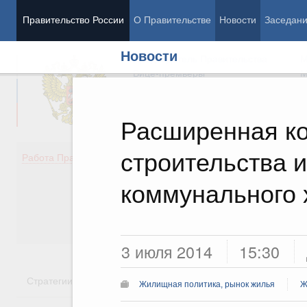
Правительство России
О Правительстве
Новости
Заседан
Новости
Председатель Правительства
М
Вице-премьеры
М
Расширенная ко
строительства 
Демография
Занято
Работа Правительства
Здоровье
Технол
Образование
Эконом
коммунального 
Культура
Финан
Общество
Социал
Государство
3 июля 2014
15:30
Стратегии
Государственные программы
Национальн
Жилищная политика, рынок жилья
Ж