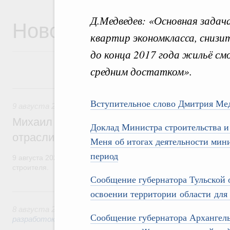
Д.Медведев: «Основная задач
Новости
квартир экономкласса, сниз
до конца 2017 года жильё см
средним достатком».
9 августа, воскресенье
Вступительное слово Дмитрия Ме
9 августа 2026
,
Регулирование в сфере строительства
Михаил Мишустин поздравил работников
Доклад Министра строительства 
отрасли с профессиональным празднико
Меня об итогах деятельности мин
период
9 августа 2026 года отмечается профессиональный праздник –
строителя.
Сообщение губернатора Тульской 
8 августа, суббота
освоении территории
области
для 
8 августа 2026
,
Государственная политика в сфере научны
Сообщение губернатора Архангель
разработок