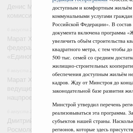
Денис Мантуров провёл заседание Прав
доступным и комфортным жильём
комиссии по промышленности
коммунальными услугами граждан
Российской Федерации». В состав 
6 августа 2026
,
Регулирование в сфере строительства
документа включена программа «Ж
Марат Хуснуллин: Более 130 социальных
увеличить объём строительства кв
федерального значения построено под к
квадратного метра, с тем чтобы д
«Единого заказчика»
500 тыс. семей со средним достат
жилищно-строительных кооператив
6 августа 2026
,
Национальный проект «Инфраструктура д
обеспечения доступным жильём не
Марат Хуснуллин: Порядка 200 дорожных
кадров. Жду от Минстроя до конц
ведущих к спортивным объектам, обновят
законодательной базе развития ж
нацпроекту «Инфраструктура для жизни
Минстрой утвердил перечень реги
6 августа 2026
,
Молодёжная политика
реализовываться эта программа. З
Дмитрий Чернышенко, Сергей Кравцов и
субъектов нашей страны. Насколь
регионов, которые здесь присутст
Росмолодёжи Григорий Гуров поприветс