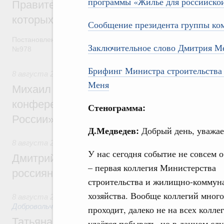
программы «Жилье для российской
Правительство расширило перечень пре
которых освобождаются от НДФЛ
Сообщение президента группы ко
Постановление от 5 августа 2026 года
Заключительное слово Дмитрия М
№978
Брифинг Министра строительства
8 августа 2026
,
Отрасль информационных технологий
Меня
Михаил Мишустин дал поручения по итог
конференции «Цифровая индустрия пр
Стенограмма:
России»
Д.Медведев:
Добрый день, уважае
8 августа 2026
,
Спорт высших достижений и массовый сп
У нас сегодня событие не совсем 
Дмитрий Чернышенко и Михаил Дегтярёв
– первая коллегия Министерства
россиян с Днём физкультурника
строительства и жилищно-коммун
хозяйства. Вообще коллегий много
8 августа 2026
,
Социальные инновации. Некоммерческие ор
Добровольчество и волонтёрство. Благотворительност
проходит, далеко не на всех колле
Татьяна Голикова поздравила волонтёров
удаётся побывать, но в данном слу