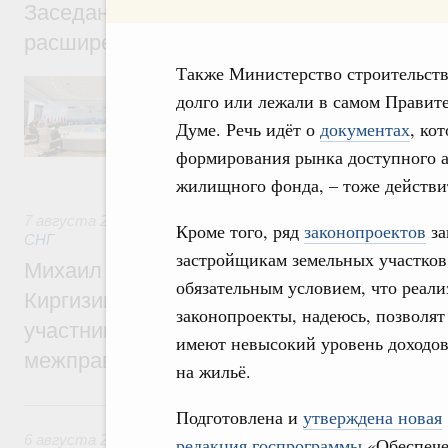
Заседание Евразийского межправительст
расширенном составе
Также Министерство строительства
В повестке заседания актуальные задачи 
долго или лежали в самом Правите
числе совершенствование кооперации в о
регулирования и администрирования, разв
Думе. Речь идёт о
документах
, ко
обеспечение продовольственной безопасн
формирования рынка доступного а
железнодорожных перевозок, формирован
рынка.
жилищного фонда, – тоже действи
7 августа 2026
,
Евразийский экономический союз. Интегр
Кроме того, ряд
законопроектов
за
СНГ
застройщикам земельных участков 
Михаил Мишустин принял участие во вст
обязательным условием, что реал
Киргизии Садыра Жапарова с главами де
законопроекты, надеюсь, позволя
участников заседания Евразийского
имеют невысокий уровень доходов
межправительственного совета
на жильё.
6 августа, четверг
Подготовлена и
утверждена новая
6 августа 2026
,
Общие вопросы промышленной политики
редакция госпрограммы
«Обеспеч