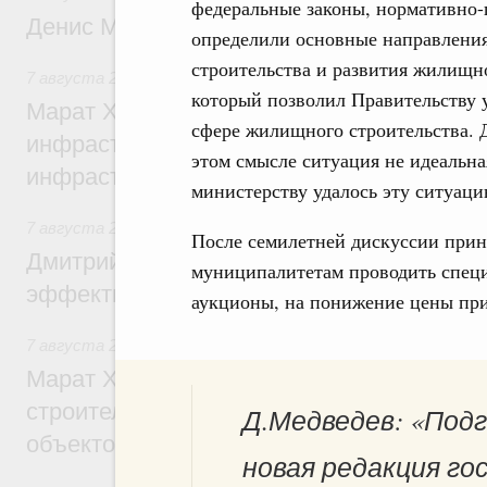
федеральные законы, нормативно-
Денис Мантуров посетил Ярославскую о
определили основные направлени
строительства и развития жилищн
7 августа 2026
,
Бюджеты субъектов Федерации. Межбюд
который позволил Правительству 
Марат Хуснуллин: 15 объектов спортивн
сфере жилищного строительства. Д
инфраструктуры построили и обновили б
этом смысле ситуация не идеальная
инфраструктурным кредитам
министерству удалось эту ситуац
7 августа 2026
,
Развитие сельских территорий
После семилетней дискуссии при
Дмитрий Патрушев: Синхронизация госп
муниципалитетам проводить специ
эффективность поддержки сельских тер
аукционы, на понижение цены при
7 августа 2026
,
Экономика городов. Городская среда
Марат Хуснуллин: «Единый заказчик» з
строительство и реконструкцию более 3
Д.Медведев: «Под
объектов
новая редакция г