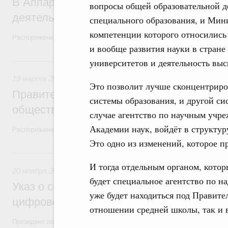
В Аппарате Правительства создан Депар
вопросы общей образовательной де
деятельности
специального образования, и Мини
компетенции которого относились
Распоряжения от 19 ноября 2021 года №3253-р и №3254-р
и вообще развития науки в стране 
19 марта 2021, пятница
университетов и деятельность вы
19 марта 2021
Это позволит лучше сконцентриро
Правительство перезапустит работу с эк
системы образования, и другой си
общественностью
случае агентство по научным учре
Академии наук, войдёт в структу
Распоряжение от 19 марта 2021 года №677-р
Это одно из изменений, которое пр
20 ноября 2020, пятница
И тогда отдельным органом, которы
20 ноября 2020
будет специальное агентство по на
Указ о совершенствовании госуправлени
уже будет находиться под Правите
цифрового развития, связи и массовых 
отношении средней школы, так и
Президент подписал Указ «О совершенствовании государственного 