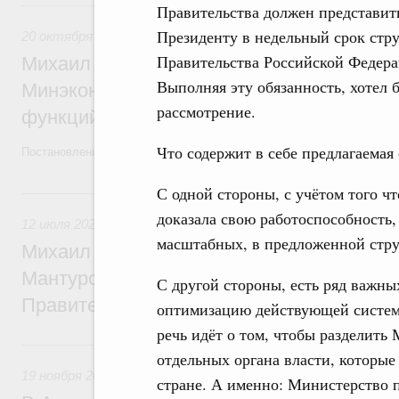
20 октября 2022, четверг
Правительства должен представит
Президенту в недельный срок стр
20 октября 2022
Правительства Российской Федера
Михаил Мишустин утвердил изменения в 
Выполняя эту обязанность, хотел
Минэкономразвития, связанные с переда
рассмотрение.
функций Ростуризма
Что содержит в себе предлагаемая
Постановление от 20 октября 2022 года №1864
С одной стороны, с учётом того ч
12 июля 2022, вторник
доказала свою работоспособность
12 июля 2022
масштабных, в предложенной струк
Михаил Мишустин внёс в Госдуму канди
Мантурова на должность Заместителя П
С другой стороны, есть ряд важн
Правительства – Министра промышленно
оптимизацию действующей системы
речь идёт о том, чтобы разделить
19 ноября 2021, пятница
отдельных органа власти, которые
19 ноября 2021
стране. А именно: Министерство 