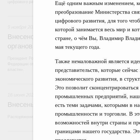
Ещё одним важным изменением, кот
цифрового развития, связи и массовых коммуникаций».
преобразование Министерства свя
9 ноября 2020, понедельник
цифрового развития, для того что
9 ноября 2020
которой занимается весь мир и ко
Внесено изменение в Указ «О структуре
стране, о чём Вы, Владимир Влади
органов исполнительной власти»
мая текущего года.
Президент России подписал Указ «О внесении изменения в Указ Пре
Также немаловажной является идея
Федерации от 21 января 2020 года № 21 «О структуре федеральных
представительств, которые сейчас
власти».
экономического развития, в стру
16 июня 2020, вторник
Это позволит сконцентрироваться
16 июня 2020
промышленных предприятий, нашег
Внесены изменения в структуру Аппарат
есть теми задачами, которыми в н
промышленности и торговли. В эт
Распоряжение от 15 июня 2020 года №1583-р
возможностей внутри страны и пре
границами нашего государства. Эт
14 февраля 2020, пятница
предлагается.