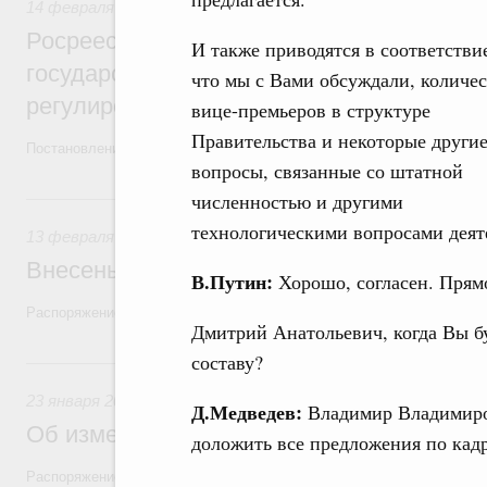
14 февраля 2020
Росреестр наделён функциями по выраб
И также приводятся в соответствие
государственной политики и нормативно
что мы с Вами обсуждали, количе
регулированию земельных отношений
вице-премьеров в структуре
Правительства и некоторые други
Постановление от 12 февраля 2020 года №131
вопросы, связанные со штатной
13 февраля 2020, четверг
численностью и другими
технологическими вопросами деяте
13 февраля 2020
Внесены изменения в структуру Аппарат
В.Путин:
Хорошо, согласен. Прямо
Распоряжение от 13 февраля 2020 года №267-р
Дмитрий Анатольевич, когда Вы б
составу?
23 января 2020, четверг
23 января 2020
Д.Медведев:
Владимир Владимиров
Об изменениях в структуре Аппарата Пр
доложить все предложения по кад
Распоряжение от 23 января 2020 года №73-р