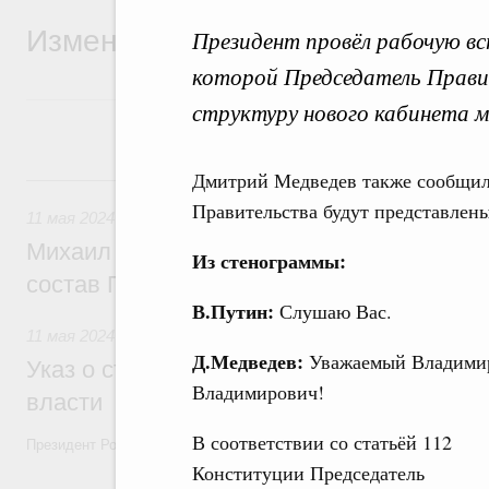
Изменения в структуре Правит
Президент провёл рабочую вс
которой Председатель Прави
структуру нового кабинета 
Дмитрий Медведев также сообщил,
11 мая 2024, суббота
Правительства будут представлены
11 мая 2024
Михаил Мишустин внес на рассмотрение
Из стенограммы:
состав Правительства
В.Путин:
Слушаю Вас.
11 мая 2024
Д.Медведев:
Уважаемый Владими
Указ о структуре федеральных органов 
Владимирович!
власти
В соответствии со статьёй 112
Президент России подписал Указ «О структуре федеральных органо
Конституции Председатель