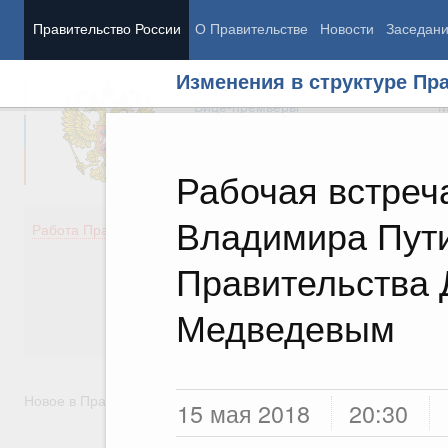
Правительство России
О Правительстве
Новости
Заседан
Изменения в структуре Пр
Председатель Правительства
М
Вице-премьеры
М
Рабочая встреч
Владимира Пут
Демография
Занято
Работа Правительства
Здоровье
Технол
Образование
Эконом
Правительства
Культура
Финан
Общество
Социал
Медведевым
Государство
Новое в Правительстве
15 мая 2018
20:30