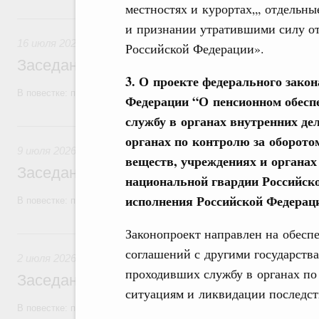
местностях и курортах„, отдельн
16 июля, четверг
и признании утратившими силу о
16 июля 2026
Российской Федерации».
Заседание Правительства (2026 год, №2
3. О проекте федерального зако
В повестке: проекты федеральных законов, бюджетные ассигновани
Федерации “О пенсионном обесп
службу в органах внутренних де
9 июля, четверг
органах по контролю за оборото
9 июля 2026
веществ, учреждениях и органах
Заседание Правительства (2026 год, №2
национальной гвардии Российско
исполнения Российской Федераци
В повестке: проекты федеральных законов, бюджетные ассигновани
Законопроект направлен на обесп
2 июля, четверг
соглашений с другими государств
2 июля 2026
проходивших службу в органах по
Заседание Правительства (2026 год, №2
ситуациям и ликвидации последст
В повестке: проекты федеральных законов.