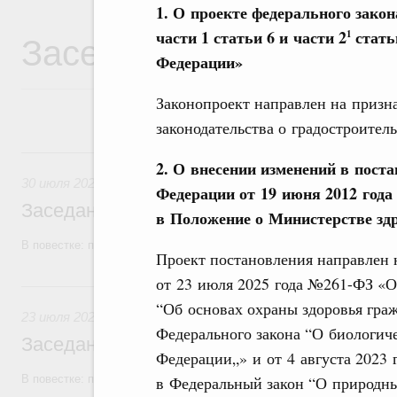
1. О проекте федерального зако
Заседания Правитель
части 1 статьи 6 и части 2
стать
1
Федерации»
Законопроект направлен на приз
законодательства о градостроител
30 июля, четверг
2. О внесении изменений в пост
30 июля 2026
Федерации от 19 июня 2012 года
Заседание Правительства (2026 год, №2
в Положение о Министерстве зд
В повестке: проекты федеральных законов, бюджетные ассигновани
Проект постановления направлен 
от 23 июля 2025 года №261-ФЗ «О
23 июля, четверг
“Об основах охраны здоровья гра
23 июля 2026
Федерального закона “О биологич
Заседание Правительства (2026 год, №2
Федерации„» и от 4 августа 2023
В повестке: проекты федеральных законов
в Федеральный закон “О природны