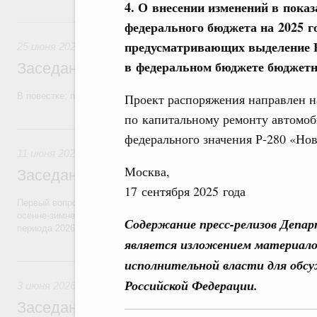
4. О внесении изменений в пока
25 июня, четверг
федерального бюджета на 2025 го
предусматривающих выделение Р
25 июня 2026
в федеральном бюджете бюджетн
Заседание Правительства (2026 год, №2
В повестке: проекты федеральных законов, бюджетные ассигновани
Проект распоряжения направлен н
по капитальному ремонту автомоб
11 июня, четверг
федерального значения Р-280 «Нов
11 июня 2026
Москва,
Заседание Правительства (2026 год, №2
17 сентября 2025 года
Первый вопрос повестки – об итогах прохождения предприятиями ЖК
осенне-зимнего периода 2025–2026 годов и задачах по подготовке к
Содержание пресс-релизов Депа
периода 2026–2027 годов.
является изложением материало
3 июня, среда
исполнительной власти для обс
Российской Федерации.
3 июня 2026
Заседание Правительства (2026 год, №1