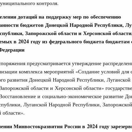
муниципального контроля.
од, №21)
делении дотаций на поддержку мер по обеспечению
ов, бюджетные ассигнования.
анности бюджетов Донецкой Народной Республики, Лу
1 июня, четверг
спублики, Запорожской области и Херсонской области
Email
емых в 2024 году из федерального бюджета бюджетам 
од, №20)
Федерации
хождения предприятиями ЖКХ и электроэнергетики
поряжения предусматривается утверждение распределен
 и задачах по подготовке к прохождению осенне-зимнего
лизации комплекса мероприятий «Создание условий для 
ого развития Донецкой Народной Республики, Луганской
3 июня, среда
Запорожской области и Херсонской области» государств
Восстановление и социально-экономическое развитие До
од, №19)
спублики, Луганской Народной Республики, Запорожской
 области».
8 мая, четверг
лении Минвостокразвития России в 2024 году зарезер