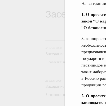
На заседании
Заседания Пр
1. О проект
закон “О ка
“
О безопасн
Законопроект
3
необходимост
30 июля 2026
предназначен
Заседание Правительства (2026 г
государств в
В повестке: проекты федеральных закон
пестицидов 
таких лабор
2
в Россию рас
23 июля 2026
продукции ро
Заседание Правительства (2026 г
2. О проект
В повестке: проекты федеральных закон
законодател
1