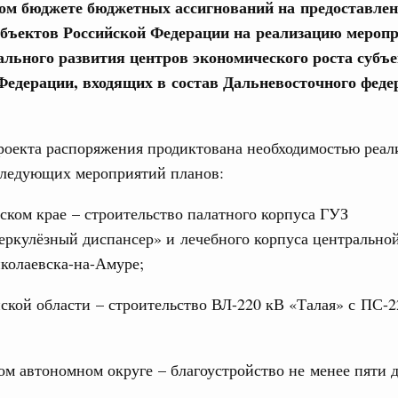
ом бюджете бюджетных ассигнований на предоставлен
од, №18)
бъектов Российской Федерации на реализацию мероп
сударственных внебюджетных фондов за 2025 год,
ального развития центров экономического роста субъ
Федерации, входящих в состав Дальневосточного феде
1 мая, четверг
роекта распоряжения продиктована необходимостью реал
од, №17)
 следующих мероприятий планов:
в.
ком крае – строительство палатного корпуса ГУЗ
4 мая, четверг
еркулёзный диспансер» и лечебного корпуса центрально
колаевска-на-Амуре;
од, №16)
кой области – строительство ВЛ-220 кВ «Талая» с ПС-2
ов, бюджетные ассигнования.
6 мая, среда
м автономном округе – благоустройство не менее пяти 