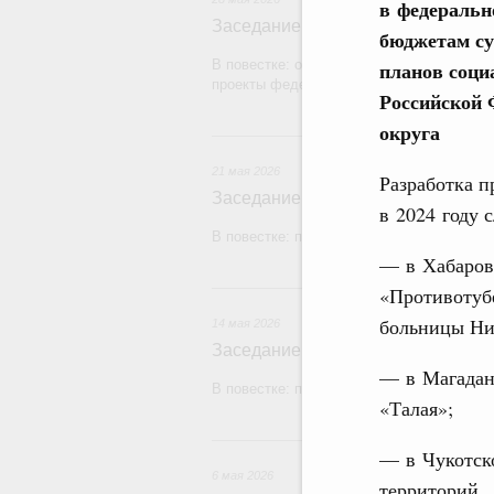
в федеральн
Заседание Правительства (2026 г
бюджетам су
В повестке: об исполнении бюджетов го
планов соци
проекты федеральных законов.
Российской 
округа
2
21 мая 2026
Разработка п
Заседание Правительства (2026 г
в 2024 году
В повестке: проекты федеральных законо
— в Хабаровс
1
«Противотуб
больницы Ни
14 мая 2026
Заседание Правительства (2026 г
— в Магаданс
В повестке: проекты федеральных закон
«Талая»;
— в Чукотско
6 мая 2026
территорий.