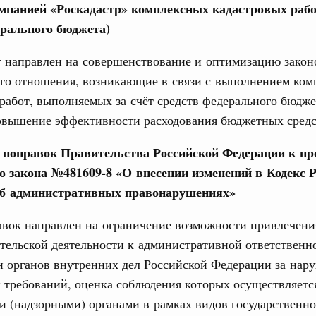
мпанией «Роскадастр» комплексных кадастровых работ
ерального бюджета)
31
од, №24)
 направлен на совершенствование и оптимизацию законо
ов, бюджетные ассигнования.
С помощь
го отношения, возникающие в связи с выполнением ком
осуществ
 июля, четверг
работ, выполняемых за счёт средств федерального бюджет
Для поиск
сервисо
повышение эффективности расходования бюджетных средс
од, №23)
Выбра
е поправок Правительства Российской Федерации к пр
пери
ов, бюджетные ассигнования.
о закона №481609-8 «О внесении изменений в Кодекс 
об административных правонарушениях»
Архи
 июля, четверг
авок направлен на ограничение возможности привлечени
од, №22)
тельской деятельности к административной ответственн
Подпи
в.
и органов внутренних дел Российской Федерации за нар
 требований, оценка соблюдения которых осуществляетс
Ежеднев
5 июня, четверг
 (надзорными) органами в рамках видов государственно
Email