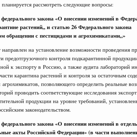
 планируется рассмотреть следующие вопросы:
авительства
е федерального закона «О внесении изменений в Феде
рантине растений„ и статью 26 Федерального закона
ом обращении с пестицидами и агрохимикатами
„
»
Кален
 направлен на установление возможности проведения п
0 июля, четверг
и предотгрузочного контроля подкарантинной продукци
ной к экспорту в Россию, а также аудита лабораторий 
ПН
од, №26)
 части карантина растений и контроля за остаточным со
ов, бюджетные ассигнования.
и агрохимикатов, позволяющего определить реальные во
аторий проводить соответствующие исследования экспор
3 июля, четверг
3
тительной продукции на уровне требований, установлен
10
ссийским законодательством.
од, №25)
е федерального закона «О внесении изменений в отдел
17
ов
ьные акты Российской Федерации» (в части выполнен
6 июля, четверг
24