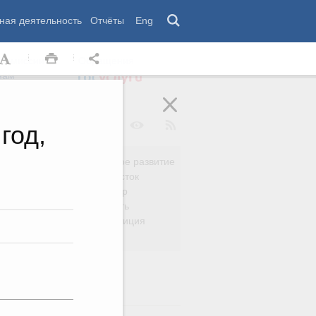
ная деятельность
Отчёты
Eng
 комиссии
Обращения
нам
год,
Региональное развитие
да
Дальний Восток
вязь
Россия и мир
Безопасность
сть
Право и юстиция
яйство