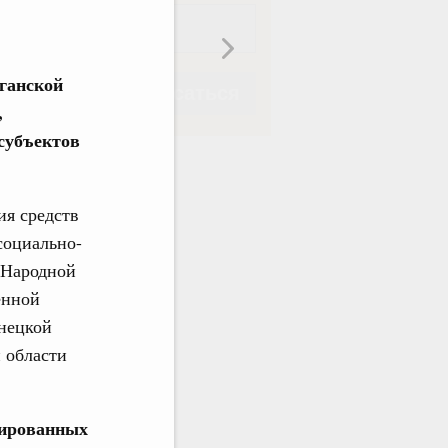
ганской
Подписаться
,
субъектов
ия средств
Подписаться
социально-
 Народной
енной
нецкой
 области
вированных