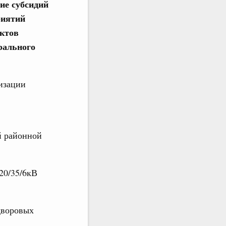
ие субсидий
риятий
ектов
рального
изации
й районной
20/35/6кВ
дворовых