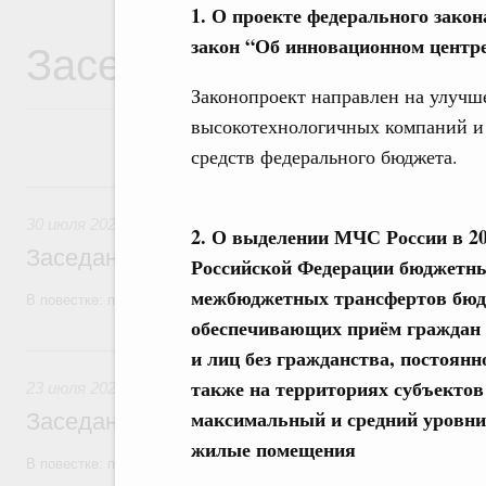
1. О проекте федерального зако
Заседания Правитель
закон “Об инновационном центр
Законопроект направлен на улучш
высокотехнологичных компаний и
средств федерального бюджета.
30 июля, четверг
30 июля 2026
2. О выделении МЧС России в 20
Заседание Правительства (2026 год, №2
Российской Федерации бюджетны
межбюджетных трансфертов бюдж
В повестке: проекты федеральных законов, бюджетные ассигновани
обеспечивающих приём граждан 
23 июля, четверг
и лиц без гражданства, постоян
также на территориях субъектов
23 июля 2026
максимальный и средний уровни
Заседание Правительства (2026 год, №2
жилые помещения
В повестке: проекты федеральных законов