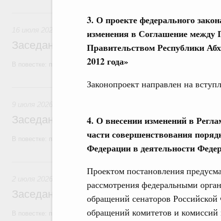
16 июля, четверг
3. О проекте федерального зако
16 июля 2026
изменения в Соглашение между 
Заседание Правительства (2026 год, №2
Правительством Республики Абха
2012 года»
В повестке: проекты федеральных законов, бюджетные ассигновани
Законопроект направлен на вступл
9 июля, четверг
9 июля 2026
Заседание Правительства (2026 год, №2
4. О внесении изменений в Регл
части совершенствования поряд
В повестке: проекты федеральных законов, бюджетные ассигновани
Федерации в деятельности Феде
2 июля, четверг
Проектом постановления предусма
2 июля 2026
рассмотрения федеральными орган
Заседание Правительства (2026 год, №2
обращений сенаторов Российской 
обращений комитетов и комиссий 
В повестке: проекты федеральных законов.