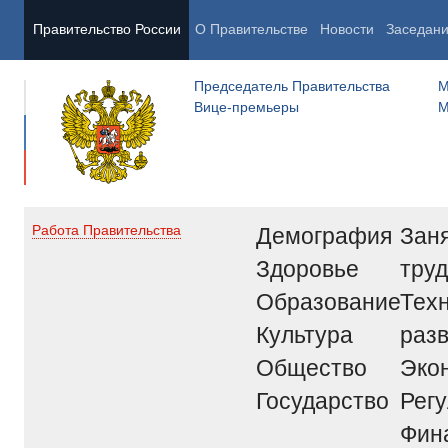
Правительство России
О Правительстве
Новости
Заседан
Председатель Правительства
М
Вице-премьеры
М
Демография
Заня
Работа Правительства
Здоровье
труд
Образование
Тех
Культура
раз
Общество
Эко
Государство
Рег
Фин