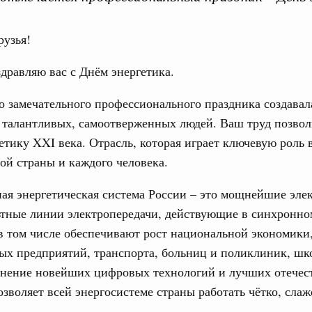
рузья!
вета
дравляю вас с Днём энергетика.
ации (до
вительства
о замечательного профессионального праздника создава
талантливых, самоотверженных людей. Ваш труд позволи
етику XXI века. Отрасль, которая играет ключевую роль 
й страны и каждого человека.
Телеграммы
Фотографии
Видео
ая энергетическая система России – это мощнейшие эле
ьтные линии электропередачи, действующие в синхронно
 том числе обеспечивают рост национальной экономики,
Кален
нваря 2020, среда
х предприятий, транспорта, больниц и поликлиник, шко
енение новейших цифровых технологий и лучших отечес
 акционерной корпорации «Вымпел»
ПН
озволяет всей энергосистеме страны работать чётко, слаж
.