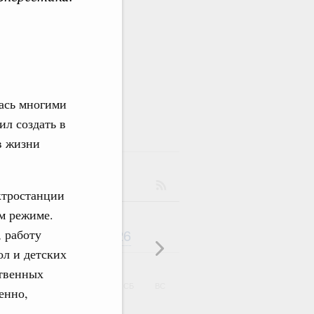
лась многими
л создать в
в жизни
ктростанции
м режиме.
Август
2026
 работу
дарь
л и детских
твенных
ВТ
СР
ЧТ
ПТ
СБ
ВС
енно,