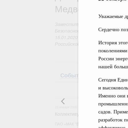
Медведев
Уважаемые д
Заместитель Председателя Со
Сердечно поз
Безопасности Российской Федер
15.01.2020 – Председатель Пра
История этог
Российской Федерации)
поколениями 
России энерг
нашей большо
События
Биография
Сегодня Един
и высоковол
Именно они в
15 я
промышленны
15 января 2020
садов. Прим
Коллективу Межгосударственной
разработок п
ПАО «МАК “Вымпел”» исполняется 50 лет
эффективно.