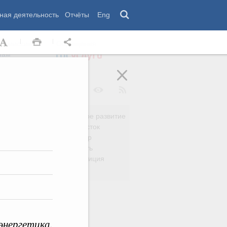
ная деятельность
Отчёты
Eng
 комиссии
Обращения
нам
Региональное развитие
да
Дальний Восток
вязь
Россия и мир
Безопасность
сть
Право и юстиция
яйство
энергетика.