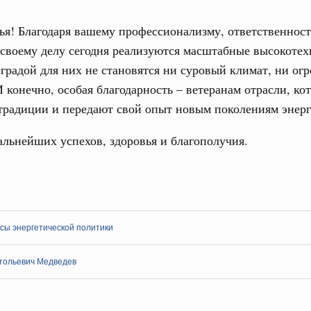
ья! Благодаря вашему профессионализму, ответственност
3
 артисту России
 своему делу сегодня реализуются масштабные высокоте
а с 75-летием.
10
градой для них не становятся ни суровый климат, ни ог
И конечно, особая благодарность – ветеранам отрасли, ко
17
традиции и передают свой опыт новым поколениям энерг
художнику России
24
льнейших успехов, здоровья и благополучия.
 с 65-летием.
31
варя 2020, вторник
рубежными странами (кроме СНГ) на двусторонней основе
С помощь
 Се Гюна с назначением на пост Премьер-
осуществ
сы энергетической политики
Для поиск
сервисо
варя 2020, пятница
тольевич Медведев
Выбра
пери
артистке России