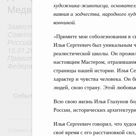
художника-живописца, основателя
Медведев
ваяния и зодчества, народного ху
кончиной.
Заместитель Председателя
Совета Безопасности
«Примите мои соболезнования в с
Российской Федерации (до
Илья Сергеевич был уникальным ч
15.01.2020 – Председатель
реалистической школы. Он прожил
Правительства Российской
настоящим Мастером, отразившим 
Федерации)
страницы нашей истории. Илья Се
характер и чувства человека. Он
людей, свою страну. Этой любовью
События
Биография
Телеграммы
Всю свою жизнь Илья Глазунов бор
России, исторических архитектур
15 января 2020, среда
Илья Сергеевич говорил, что худо
15 января 2020
своё время с его расстановкой сил,