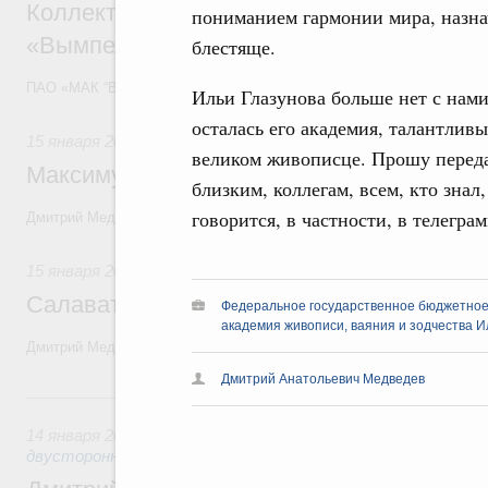
Коллективу Межгосударственной акцион
пониманием гармонии мира, назнач
«Вымпел»
блестяще.
ПАО «МАК “Вымпел”» исполняется 50 лет.
Ильи Глазунова больше нет с нами
осталась его академия, талантливы
15 января 2020
великом живописце. Прошу переда
Максиму Дунаевскому, народному артист
близким, коллегам, всем, кто зна
говорится, в частности, в телеграм
Дмитрий Медведев поздравил композитора с 75-летием.
15 января 2020
Салавату Щербакову, народному художн
Федеральное государственное бюджетное
академия живописи, ваяния и зодчества И
Дмитрий Медведев поздравил скульптора с 65-летием.
Дмитрий Анатольевич Медведев
14 января 2020, вторник
14 января 2020
,
Экономические отношения с зарубежными с
двусторонней основе