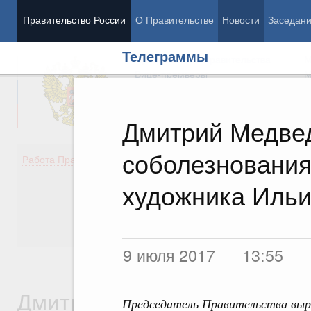
Правительство России
О Правительстве
Новости
Заседан
Телеграммы
Председатель Правительства
М
Вице-премьеры
М
Дмитрий Медве
соболезнования
Демография
Занято
Работа Правительства
Здоровье
Технол
Образование
Эконом
художника Ильи
Культура
Финан
Общество
Социал
Государство
9 июля 2017
13:55
Дмитрий Анатольевич
Председатель Правительства выра