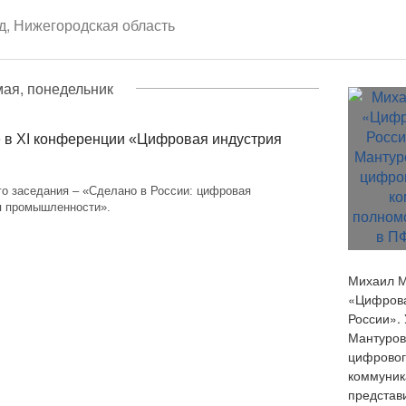
, Нижегородская область
мая, понедельник
 в XI конференции «Цифровая индустрия
го заседания – «Сделано в России: цифровая
 промышленности».
Михаил М
«Цифрова
России». 
Мантуров
цифровог
коммуник
представ