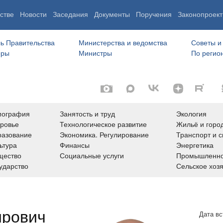
стве
Новости
Заседания
Документы
Поручения
Законопроект
ь Правительства
Министерства и ведомства
Советы и
еры
Министры
По регио
мография
Занятость и труд
Экология
ровье
Технологическое развитие
Жильё и горо
азование
Экономика. Регулирование
Транспорт и с
ьтура
Финансы
Энергетика
щество
Социальные услуги
Промышленно
ударство
Сельское хоз
ирович
Дата вс