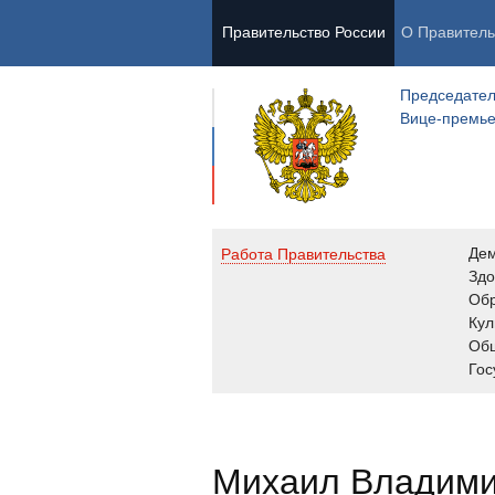
Правительство России
О Правитель
Председател
Вице-премь
Де
Работа Правительства
Здо
Обр
Кул
Об
Гос
Михаил Владим