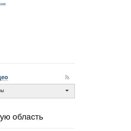
фия
део
ую область