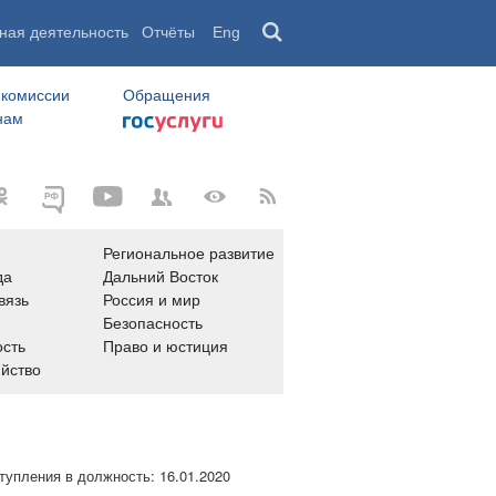
ная деятельность
Отчёты
Eng
 комиссии
Обращения
нам
Региональное развитие
да
Дальний Восток
вязь
Россия и мир
Безопасность
сть
Право и юстиция
яйство
тупления в должность:
16.01.2020