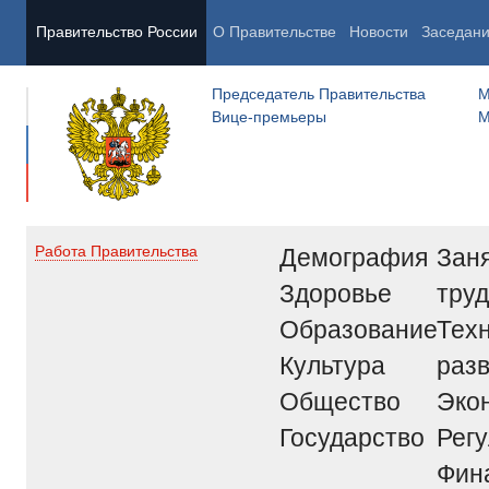
Правительство России
О Правительстве
Новости
Заседан
Председатель Правительства
М
Вице-премьеры
М
Демография
Заня
Работа Правительства
Здоровье
труд
Образование
Тех
Культура
раз
Общество
Эко
Государство
Рег
Фин