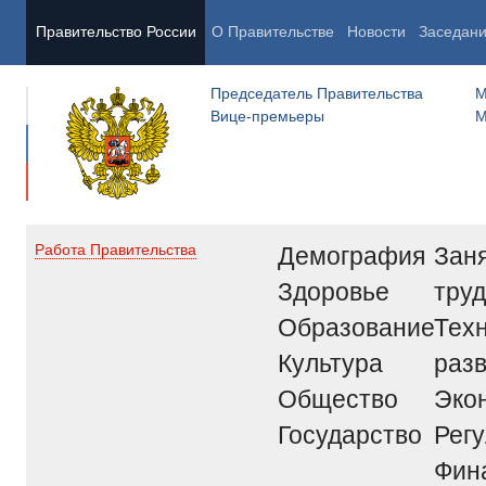
Правительство России
О Правительстве
Новости
Заседан
Председатель Правительства
М
Вице-премьеры
М
Демография
Заня
Работа Правительства
Здоровье
труд
Образование
Тех
Культура
раз
Общество
Эко
Государство
Рег
Фин